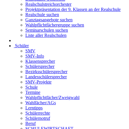
Realschulstreichorchester
Projektpräsentation der 9. Klassen an der Realschule
Realschule suchen
Ganztagsangebote suchen
Wahlpflichtfächergruppe suchen
Seminarschulen suchen
Liste aller Realschulen
Schüler
SMV
SMV-Info
Klassensprecher
Schülersprecher
Bezirksschülersprecher
Landesschülersprecher
SMV-Projekte
Schule
Termine
Wahlpflichtfächer/Zweigwahl
Wahlfächer/AGs
Lerntipps
Schülerrechte
Schülernotruf
Beruf
SCHULEWIRTSCHAFT