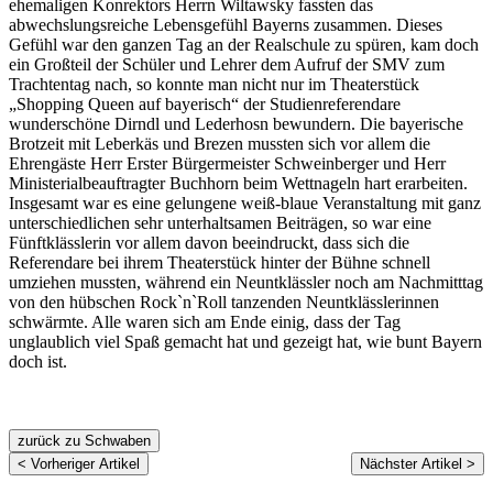
ehemaligen Konrektors Herrn Wiltawsky fassten das
abwechslungsreiche Lebensgefühl Bayerns zusammen. Dieses
Gefühl war den ganzen Tag an der Realschule zu spüren, kam doch
ein Großteil der Schüler und Lehrer dem Aufruf der SMV zum
Trachtentag nach, so konnte man nicht nur im Theaterstück
„Shopping Queen auf bayerisch“ der Studienreferendare
wunderschöne Dirndl und Lederhosn bewundern. Die bayerische
Brotzeit mit Leberkäs und Brezen mussten sich vor allem die
Ehrengäste Herr Erster Bürgermeister Schweinberger und Herr
Ministerialbeauftragter Buchhorn beim Wettnageln hart erarbeiten.
Insgesamt war es eine gelungene weiß-blaue Veranstaltung mit ganz
unterschiedlichen sehr unterhaltsamen Beiträgen, so war eine
Fünftklässlerin vor allem davon beeindruckt, dass sich die
Referendare bei ihrem Theaterstück hinter der Bühne schnell
umziehen mussten, während ein Neuntklässler noch am Nachmitttag
von den hübschen Rock`n`Roll tanzenden Neuntklässlerinnen
schwärmte. Alle waren sich am Ende einig, dass der Tag
unglaublich viel Spaß gemacht hat und gezeigt hat, wie bunt Bayern
doch ist.
zurück zu Schwaben
< Vorheriger Artikel
Nächster Artikel >