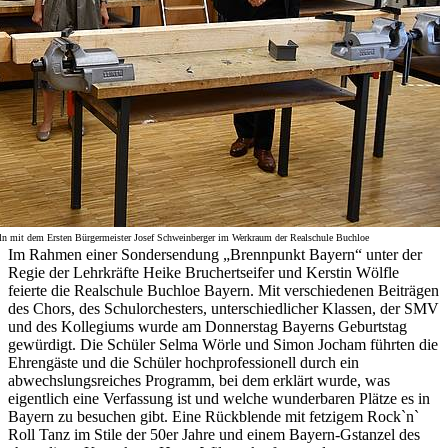
eln mit dem Ersten Bürgermeister Josef Schweinberger im Werkraum der Realschule Buchloe
Im Rahmen einer Sondersendung „Brennpunkt Bayern“ unter der
Regie der Lehrkräfte Heike Bruchertseifer und Kerstin Wölfle
feierte die Realschule Buchloe Bayern. Mit verschiedenen Beiträgen
des Chors, des Schulorchesters, unterschiedlicher Klassen, der SMV
und des Kollegiums wurde am Donnerstag Bayerns Geburtstag
gewürdigt. Die Schüler Selma Wörle und Simon Jocham führten die
Ehrengäste und die Schüler hochprofessionell durch ein
abwechslungsreiches Programm, bei dem erklärt wurde, was
eigentlich eine Verfassung ist und welche wunderbaren Plätze es in
Bayern zu besuchen gibt. Eine Rückblende mit fetzigem Rock`n`
Roll Tanz im Stile der 50er Jahre und einem Bayern-Gstanzel des