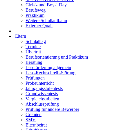
Girls´- und Boys´ Day
Berufsweg
Praktikum
Weitere Schullaufbahn
Externer Quali
Eltern
Schulalltag
Termine
Übertritt
Berufsorientierung und Praktikum
Beratung
Leseförderung allgemein
Lese-Rechtschreib-Störung
Prüfungen
Probeunterricht
Jahrgangsstufentests
Grundwissentests
Vergleichsarbeiten
Abschlussprüfung
Prüfung für andere Bewerber
Gremien
SMV
Elternbeirat