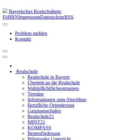
Bayerisches Realschulnetz
FöBRN
Impressum
Datenschutz
RSS
Problem melden
Kontakt
Realschule
Realschule in Bayern
Übertritt an die Realschule
Wahlpflichtfächergruppen
Termine
Informationen zum Abschluss
Berufliche Orientierung
Ganztagsschulen
Realschule21
MINT21
KOMPASS
Bestenförderung
Bilingualer Unterricht