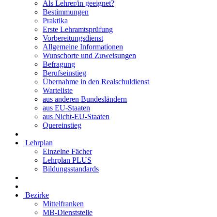
Als Lehrer/in geeignet?
Bestimmungen
Praktika
Erste Lehramtsprüfung
Vorbereitungsdienst
Allgemeine Informationen
Wunschorte und Zuweisungen
Befragung
Berufseinstieg
Übernahme in den Realschuldienst
Warteliste
aus anderen Bundesländern
aus EU-Staaten
aus Nicht-EU-Staaten
Quereinstieg
Lehrplan
Einzelne Fächer
Lehrplan PLUS
Bildungsstandards
Bezirke
Mittelfranken
MB-Dienststelle