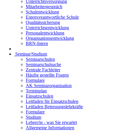
Unterrichtsversorgung
Mitarbeitergespräch
Schulentwicklung
Eigenverantwortliche Schule
Qualitätssicherung
Unterrichtsentwicklung
Personalentwicklung
Organisationsentwicklung
BRN-Intern
Seminar/Studium
Seminarschulen
Seminarschulsuche
Zentrale Fachleiter
Häufig gestellte Fragen
Formulare
AK Seminarorganisation
Terminplan
Einsatzschulen
Leitfaden für Einsatzschulen
Leitfaden Betreuungslehrkräfte
Formulare
Studium
Lehrer/in - was Sie erwartet
Allgemeine Informationen