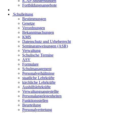
ICAP-Musterstunden
Fortbildungsangebote
Schulleitung
Bestimmungen
Gesetze
Verordnungen
Bekanntmachungen
KMS
Datenschutz und Urheberrecht
Seminaranweisungen (ASR)
Verwaltung
Schulische Termine
ASV
Formulare
Schulmanagement
Personalverhältnisse
staatliche Lehrkräfte
kirchliche Lehrkräfte
Aushilfslehrkräfte
Verwaltungsangestellte
Personalangelegenheiten
Funktionsstellen
Beurteilung
Personalvertretung