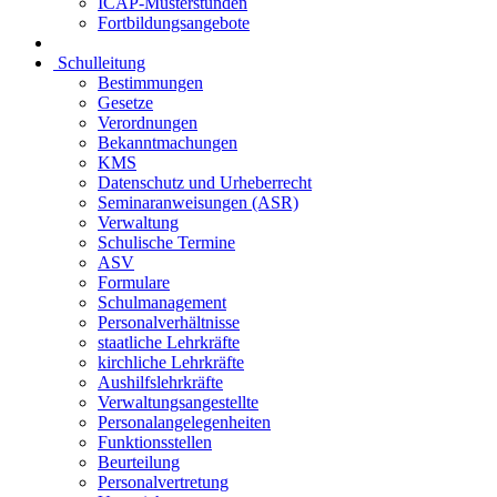
ICAP-Musterstunden
Fortbildungsangebote
Schulleitung
Bestimmungen
Gesetze
Verordnungen
Bekanntmachungen
KMS
Datenschutz und Urheberrecht
Seminaranweisungen (ASR)
Verwaltung
Schulische Termine
ASV
Formulare
Schulmanagement
Personalverhältnisse
staatliche Lehrkräfte
kirchliche Lehrkräfte
Aushilfslehrkräfte
Verwaltungsangestellte
Personalangelegenheiten
Funktionsstellen
Beurteilung
Personalvertretung