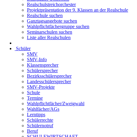
Realschulstreichorchester
Projektpräsentation der 9. Klassen an der Realschule
Realschule suchen
Ganztagsangebote suchen
Wahlpflichtfächergruppe suchen
Seminarschulen suchen
Liste aller Realschulen
Schüler
SMV
SMV-Info
Klassensprecher
Schülersprecher
Bezirksschülersprecher
Landesschülersprecher
SMV-Projekte
Schule
Termine
Wahlpflichtfächer/Zweigwahl
Wahlfächer/AGs
Lerntipps
Schülerrechte
Schülernotruf
Beruf
SCHULEWIRTSCHAFT