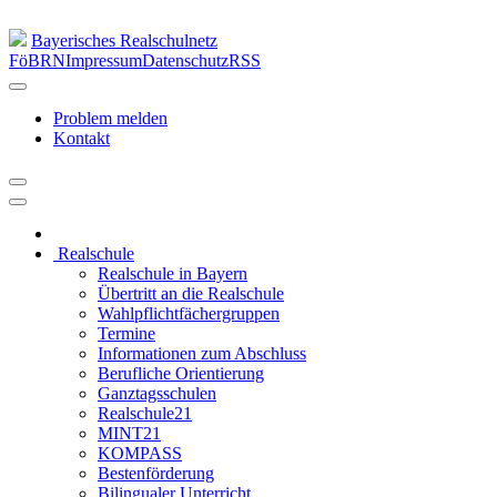
Bayerisches Realschulnetz
FöBRN
Impressum
Datenschutz
RSS
Problem melden
Kontakt
Realschule
Realschule in Bayern
Übertritt an die Realschule
Wahlpflichtfächergruppen
Termine
Informationen zum Abschluss
Berufliche Orientierung
Ganztagsschulen
Realschule21
MINT21
KOMPASS
Bestenförderung
Bilingualer Unterricht