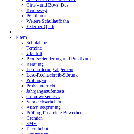
Girls´- und Boys´ Day
Berufsweg
Praktikum
Weitere Schullaufbahn
Externer Quali
Eltern
Schulalltag
Termine
Übertritt
Berufsorientierung und Praktikum
Beratung
Leseförderung allgemein
Lese-Rechtschreib-Störung
Prüfungen
Probeunterricht
Jahrgangsstufentests
Grundwissentests
Vergleichsarbeiten
Abschlussprüfung
Prüfung für andere Bewerber
Gremien
SMV
Elternbeirat