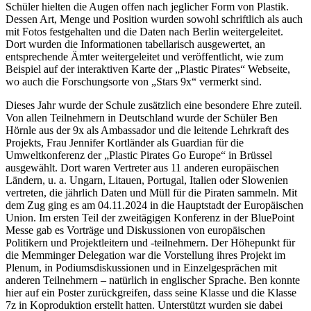
Schüler hielten die Augen offen nach jeglicher Form von Plastik.
Dessen Art, Menge und Position wurden sowohl schriftlich als auch
mit Fotos festgehalten und die Daten nach Berlin weitergeleitet.
Dort wurden die Informationen tabellarisch ausgewertet, an
entsprechende Ämter weitergeleitet und veröffentlicht, wie zum
Beispiel auf der interaktiven Karte der „Plastic Pirates“ Webseite,
wo auch die Forschungsorte von „Stars 9x“ vermerkt sind.
Dieses Jahr wurde der Schule zusätzlich eine besondere Ehre zuteil.
Von allen Teilnehmern in Deutschland wurde der Schüler Ben
Hörnle aus der 9x als Ambassador und die leitende Lehrkraft des
Projekts, Frau Jennifer Kortländer als Guardian für die
Umweltkonferenz der „Plastic Pirates Go Europe“ in Brüssel
ausgewählt. Dort waren Vertreter aus 11 anderen europäischen
Ländern, u. a. Ungarn, Litauen, Portugal, Italien oder Slowenien
vertreten, die jährlich Daten und Müll für die Piraten sammeln. Mit
dem Zug ging es am 04.11.2024 in die Hauptstadt der Europäischen
Union. Im ersten Teil der zweitägigen Konferenz in der BluePoint
Messe gab es Vorträge und Diskussionen von europäischen
Politikern und Projektleitern und -teilnehmern. Der Höhepunkt für
die Memminger Delegation war die Vorstellung ihres Projekt im
Plenum, in Podiumsdiskussionen und in Einzelgesprächen mit
anderen Teilnehmern – natürlich in englischer Sprache. Ben konnte
hier auf ein Poster zurückgreifen, dass seine Klasse und die Klasse
7z in Koproduktion erstellt hatten. Unterstützt wurden sie dabei