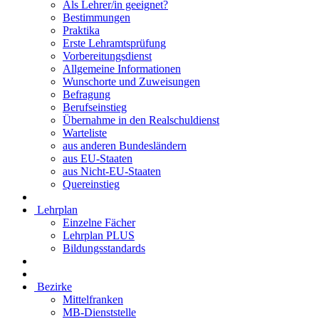
Als Lehrer/in geeignet?
Bestimmungen
Praktika
Erste Lehramtsprüfung
Vorbereitungsdienst
Allgemeine Informationen
Wunschorte und Zuweisungen
Befragung
Berufseinstieg
Übernahme in den Realschuldienst
Warteliste
aus anderen Bundesländern
aus EU-Staaten
aus Nicht-EU-Staaten
Quereinstieg
Lehrplan
Einzelne Fächer
Lehrplan PLUS
Bildungsstandards
Bezirke
Mittelfranken
MB-Dienststelle