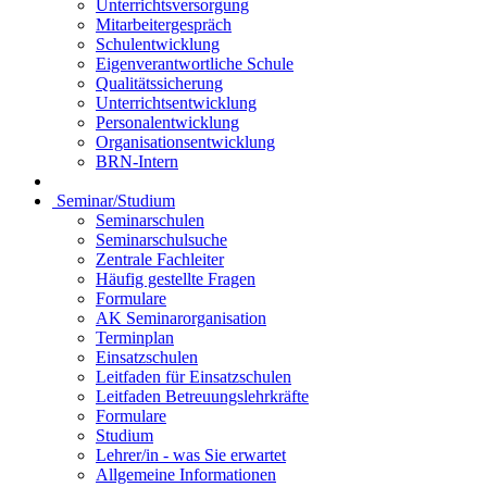
Unterrichtsversorgung
Mitarbeitergespräch
Schulentwicklung
Eigenverantwortliche Schule
Qualitätssicherung
Unterrichtsentwicklung
Personalentwicklung
Organisationsentwicklung
BRN-Intern
Seminar/Studium
Seminarschulen
Seminarschulsuche
Zentrale Fachleiter
Häufig gestellte Fragen
Formulare
AK Seminarorganisation
Terminplan
Einsatzschulen
Leitfaden für Einsatzschulen
Leitfaden Betreuungslehrkräfte
Formulare
Studium
Lehrer/in - was Sie erwartet
Allgemeine Informationen