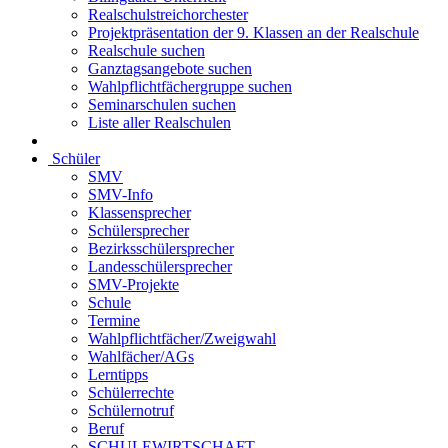
Realschulstreichorchester
Projektpräsentation der 9. Klassen an der Realschule
Realschule suchen
Ganztagsangebote suchen
Wahlpflichtfächergruppe suchen
Seminarschulen suchen
Liste aller Realschulen
Schüler
SMV
SMV-Info
Klassensprecher
Schülersprecher
Bezirksschülersprecher
Landesschülersprecher
SMV-Projekte
Schule
Termine
Wahlpflichtfächer/Zweigwahl
Wahlfächer/AGs
Lerntipps
Schülerrechte
Schülernotruf
Beruf
SCHULEWIRTSCHAFT