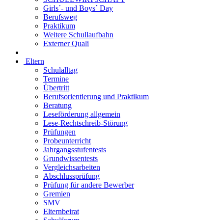
Girls´- und Boys´ Day
Berufsweg
Praktikum
Weitere Schullaufbahn
Externer Quali
Eltern
Schulalltag
Termine
Übertritt
Berufsorientierung und Praktikum
Beratung
Leseförderung allgemein
Lese-Rechtschreib-Störung
Prüfungen
Probeunterricht
Jahrgangsstufentests
Grundwissentests
Vergleichsarbeiten
Abschlussprüfung
Prüfung für andere Bewerber
Gremien
SMV
Elternbeirat