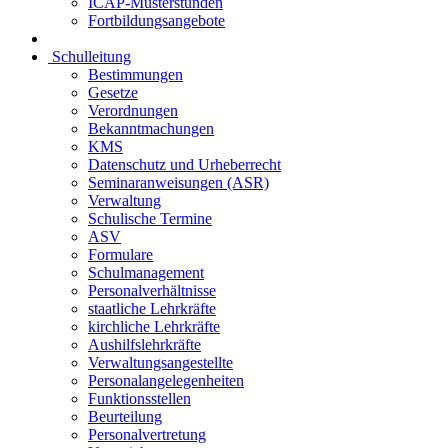
ICAP-Musterstunden
Fortbildungsangebote
Schulleitung
Bestimmungen
Gesetze
Verordnungen
Bekanntmachungen
KMS
Datenschutz und Urheberrecht
Seminaranweisungen (ASR)
Verwaltung
Schulische Termine
ASV
Formulare
Schulmanagement
Personalverhältnisse
staatliche Lehrkräfte
kirchliche Lehrkräfte
Aushilfslehrkräfte
Verwaltungsangestellte
Personalangelegenheiten
Funktionsstellen
Beurteilung
Personalvertretung