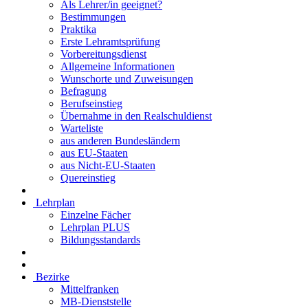
Als Lehrer/in geeignet?
Bestimmungen
Praktika
Erste Lehramtsprüfung
Vorbereitungsdienst
Allgemeine Informationen
Wunschorte und Zuweisungen
Befragung
Berufseinstieg
Übernahme in den Realschuldienst
Warteliste
aus anderen Bundesländern
aus EU-Staaten
aus Nicht-EU-Staaten
Quereinstieg
Lehrplan
Einzelne Fächer
Lehrplan PLUS
Bildungsstandards
Bezirke
Mittelfranken
MB-Dienststelle