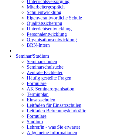
Unterrichtsversorgung
Mitarbeitergespräch
Schulentwicklung
Eigenverantwortliche Schule
Qualitätssicherung
Unterrichtsentwicklung
Personalentwicklung
Organisationsentwicklung
BRN-Intern
Seminar/Studium
Seminarschulen
Seminarschulsuche
Zentrale Fachleiter
Häufig gestellte Fragen
Formulare
AK Seminarorganisation
Terminplan
Einsatzschulen
Leitfaden für Einsatzschulen
Leitfaden Betreuungslehrkräfte
Formulare
Studium
Lehrer/in - was Sie erwartet
Allgemeine Informationen