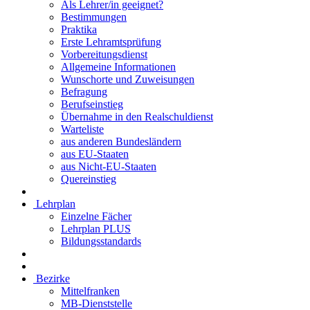
Als Lehrer/in geeignet?
Bestimmungen
Praktika
Erste Lehramtsprüfung
Vorbereitungsdienst
Allgemeine Informationen
Wunschorte und Zuweisungen
Befragung
Berufseinstieg
Übernahme in den Realschuldienst
Warteliste
aus anderen Bundesländern
aus EU-Staaten
aus Nicht-EU-Staaten
Quereinstieg
Lehrplan
Einzelne Fächer
Lehrplan PLUS
Bildungsstandards
Bezirke
Mittelfranken
MB-Dienststelle