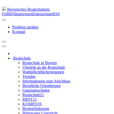
Bayerisches Realschulnetz
FöBRN
Impressum
Datenschutz
RSS
Problem melden
Kontakt
Realschule
Realschule in Bayern
Übertritt an die Realschule
Wahlpflichtfächergruppen
Termine
Informationen zum Abschluss
Berufliche Orientierung
Ganztagsschulen
Realschule21
MINT21
KOMPASS
Bestenförderung
Bilingualer Unterricht