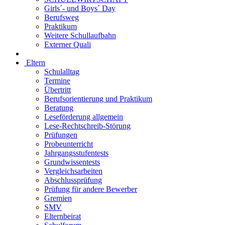
Girls´- und Boys´ Day
Berufsweg
Praktikum
Weitere Schullaufbahn
Externer Quali
Eltern
Schulalltag
Termine
Übertritt
Berufsorientierung und Praktikum
Beratung
Leseförderung allgemein
Lese-Rechtschreib-Störung
Prüfungen
Probeunterricht
Jahrgangsstufentests
Grundwissentests
Vergleichsarbeiten
Abschlussprüfung
Prüfung für andere Bewerber
Gremien
SMV
Elternbeirat