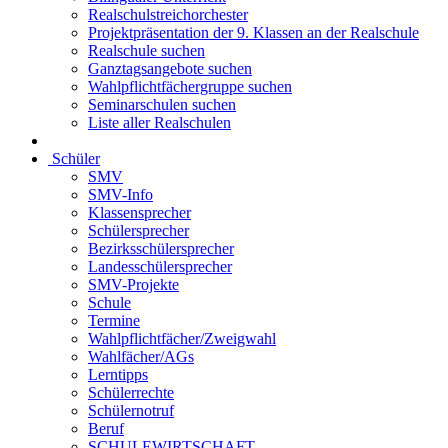
Realschulstreichorchester
Projektpräsentation der 9. Klassen an der Realschule
Realschule suchen
Ganztagsangebote suchen
Wahlpflichtfächergruppe suchen
Seminarschulen suchen
Liste aller Realschulen
Schüler
SMV
SMV-Info
Klassensprecher
Schülersprecher
Bezirksschülersprecher
Landesschülersprecher
SMV-Projekte
Schule
Termine
Wahlpflichtfächer/Zweigwahl
Wahlfächer/AGs
Lerntipps
Schülerrechte
Schülernotruf
Beruf
SCHULEWIRTSCHAFT