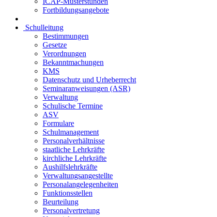
ICAP-Musterstunden
Fortbildungsangebote
Schulleitung
Bestimmungen
Gesetze
Verordnungen
Bekanntmachungen
KMS
Datenschutz und Urheberrecht
Seminaranweisungen (ASR)
Verwaltung
Schulische Termine
ASV
Formulare
Schulmanagement
Personalverhältnisse
staatliche Lehrkräfte
kirchliche Lehrkräfte
Aushilfslehrkräfte
Verwaltungsangestellte
Personalangelegenheiten
Funktionsstellen
Beurteilung
Personalvertretung