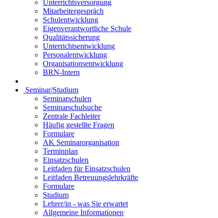
Unterrichtsversorgung
Mitarbeitergespräch
Schulentwicklung
Eigenverantwortliche Schule
Qualitätssicherung
Unterrichtsentwicklung
Personalentwicklung
Organisationsentwicklung
BRN-Intern
Seminar/Studium
Seminarschulen
Seminarschulsuche
Zentrale Fachleiter
Häufig gestellte Fragen
Formulare
AK Seminarorganisation
Terminplan
Einsatzschulen
Leitfaden für Einsatzschulen
Leitfaden Betreuungslehrkräfte
Formulare
Studium
Lehrer/in - was Sie erwartet
Allgemeine Informationen