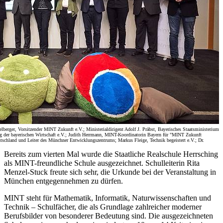
berger, Vorsitzender MINT Zukunft e.V.; Ministerialdirigent Adolf J. Präbst, Bayerisches Staatsministerium
ng der bayerischen Wirtschaft e.V.; Judith Herrmann, MINT-Koordinatorin Bayern für "MINT Zukunft
tschland und Leiter des Münchner Entwicklungszentrums; Markus Fleige, Technik begeistert e.V.; Dr.
Bereits zum vierten Mal wurde die Staatliche Realschule Herrsching
als MINT-freundliche Schule ausgezeichnet. Schulleiterin Rita
Menzel-Stuck freute sich sehr, die Urkunde bei der Veranstaltung in
München entgegennehmen zu dürfen.
MINT steht für Mathematik, Informatik, Naturwissenschaften und
Technik – Schulfächer, die als Grundlage zahlreicher moderner
Berufsbilder von besonderer Bedeutung sind. Die ausgezeichneten