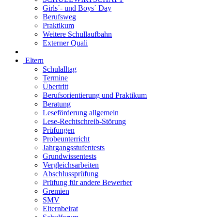
Girls´- und Boys´ Day
Berufsweg
Praktikum
Weitere Schullaufbahn
Externer Quali
Eltern
Schulalltag
Termine
Übertritt
Berufsorientierung und Praktikum
Beratung
Leseförderung allgemein
Lese-Rechtschreib-Störung
Prüfungen
Probeunterricht
Jahrgangsstufentests
Grundwissentests
Vergleichsarbeiten
Abschlussprüfung
Prüfung für andere Bewerber
Gremien
SMV
Elternbeirat