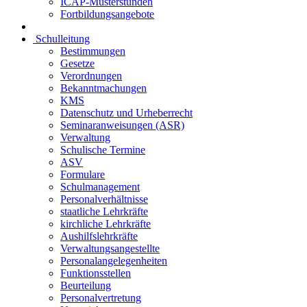
ICAP-Musterstunden
Fortbildungsangebote
Schulleitung
Bestimmungen
Gesetze
Verordnungen
Bekanntmachungen
KMS
Datenschutz und Urheberrecht
Seminaranweisungen (ASR)
Verwaltung
Schulische Termine
ASV
Formulare
Schulmanagement
Personalverhältnisse
staatliche Lehrkräfte
kirchliche Lehrkräfte
Aushilfslehrkräfte
Verwaltungsangestellte
Personalangelegenheiten
Funktionsstellen
Beurteilung
Personalvertretung