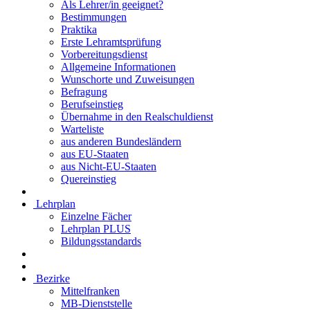
Als Lehrer/in geeignet?
Bestimmungen
Praktika
Erste Lehramtsprüfung
Vorbereitungsdienst
Allgemeine Informationen
Wunschorte und Zuweisungen
Befragung
Berufseinstieg
Übernahme in den Realschuldienst
Warteliste
aus anderen Bundesländern
aus EU-Staaten
aus Nicht-EU-Staaten
Quereinstieg
Lehrplan
Einzelne Fächer
Lehrplan PLUS
Bildungsstandards
Bezirke
Mittelfranken
MB-Dienststelle