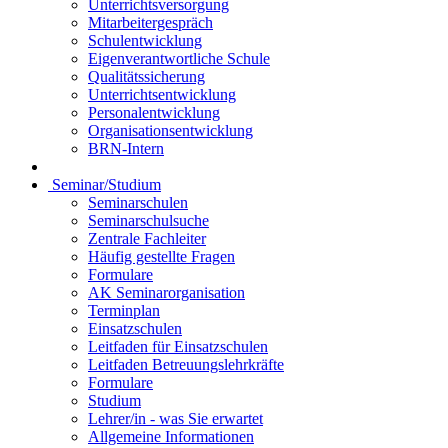
Unterrichtsversorgung
Mitarbeitergespräch
Schulentwicklung
Eigenverantwortliche Schule
Qualitätssicherung
Unterrichtsentwicklung
Personalentwicklung
Organisationsentwicklung
BRN-Intern
Seminar/Studium
Seminarschulen
Seminarschulsuche
Zentrale Fachleiter
Häufig gestellte Fragen
Formulare
AK Seminarorganisation
Terminplan
Einsatzschulen
Leitfaden für Einsatzschulen
Leitfaden Betreuungslehrkräfte
Formulare
Studium
Lehrer/in - was Sie erwartet
Allgemeine Informationen