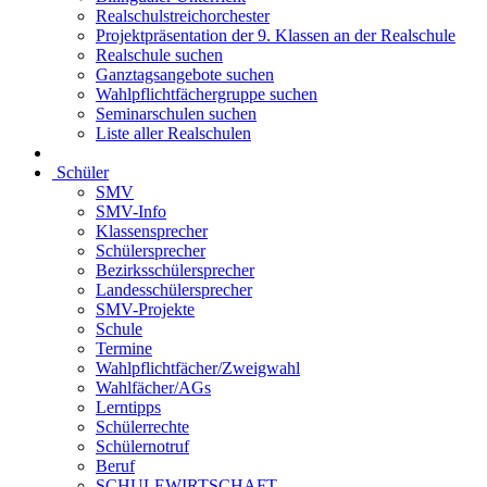
Realschulstreichorchester
Projektpräsentation der 9. Klassen an der Realschule
Realschule suchen
Ganztagsangebote suchen
Wahlpflichtfächergruppe suchen
Seminarschulen suchen
Liste aller Realschulen
Schüler
SMV
SMV-Info
Klassensprecher
Schülersprecher
Bezirksschülersprecher
Landesschülersprecher
SMV-Projekte
Schule
Termine
Wahlpflichtfächer/Zweigwahl
Wahlfächer/AGs
Lerntipps
Schülerrechte
Schülernotruf
Beruf
SCHULEWIRTSCHAFT