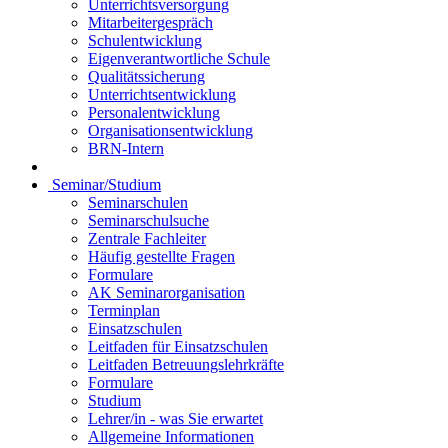
Unterrichtsversorgung
Mitarbeitergespräch
Schulentwicklung
Eigenverantwortliche Schule
Qualitätssicherung
Unterrichtsentwicklung
Personalentwicklung
Organisationsentwicklung
BRN-Intern
Seminar/Studium
Seminarschulen
Seminarschulsuche
Zentrale Fachleiter
Häufig gestellte Fragen
Formulare
AK Seminarorganisation
Terminplan
Einsatzschulen
Leitfaden für Einsatzschulen
Leitfaden Betreuungslehrkräfte
Formulare
Studium
Lehrer/in - was Sie erwartet
Allgemeine Informationen