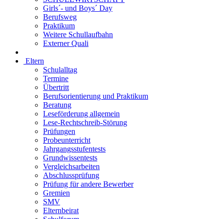
Girls´- und Boys´ Day
Berufsweg
Praktikum
Weitere Schullaufbahn
Externer Quali
Eltern
Schulalltag
Termine
Übertritt
Berufsorientierung und Praktikum
Beratung
Leseförderung allgemein
Lese-Rechtschreib-Störung
Prüfungen
Probeunterricht
Jahrgangsstufentests
Grundwissentests
Vergleichsarbeiten
Abschlussprüfung
Prüfung für andere Bewerber
Gremien
SMV
Elternbeirat