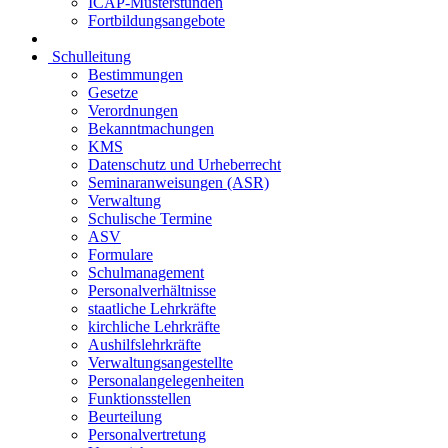
ICAP-Musterstunden
Fortbildungsangebote
Schulleitung
Bestimmungen
Gesetze
Verordnungen
Bekanntmachungen
KMS
Datenschutz und Urheberrecht
Seminaranweisungen (ASR)
Verwaltung
Schulische Termine
ASV
Formulare
Schulmanagement
Personalverhältnisse
staatliche Lehrkräfte
kirchliche Lehrkräfte
Aushilfslehrkräfte
Verwaltungsangestellte
Personalangelegenheiten
Funktionsstellen
Beurteilung
Personalvertretung