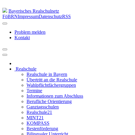
Bayerisches Realschulnetz
FöBRN
Impressum
Datenschutz
RSS
Problem melden
Kontakt
Realschule
Realschule in Bayern
Übertritt an die Realschule
Wahlpflichtfächergruppen
Termine
Informationen zum Abschluss
Berufliche Orientierung
Ganztagsschulen
Realschule21
MINT21
KOMPASS
Bestenförderung
Bilingualer Unterricht