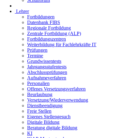
Schulforum
Lehrer
Fortbildungen
Datenbank FIBS
Regionale Fortbildung
Zentrale Fortbildung (ALP)
Fortbildungszentren
Weiterbildung für Fachlehrkräfte IT
Prüfungen
Termine
Grundwissentests
Jahrgangsstufentests
Abschlussprüfungen
Aufnahmeverfahren
Personalien
Offenes Versetzungsverfahren
Beurlaubung
Versetzung/Wiederverwendung
Dienstbeendigung
Freie Stellen
Eigenes Stellengesuch
Digitale Bildung
Beratung digitale Bildung
KI