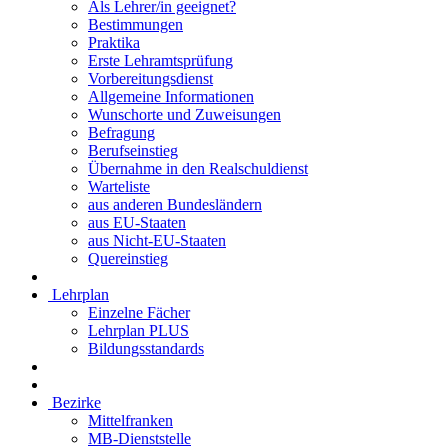
Als Lehrer/in geeignet?
Bestimmungen
Praktika
Erste Lehramtsprüfung
Vorbereitungsdienst
Allgemeine Informationen
Wunschorte und Zuweisungen
Befragung
Berufseinstieg
Übernahme in den Realschuldienst
Warteliste
aus anderen Bundesländern
aus EU-Staaten
aus Nicht-EU-Staaten
Quereinstieg
Lehrplan
Einzelne Fächer
Lehrplan PLUS
Bildungsstandards
Bezirke
Mittelfranken
MB-Dienststelle