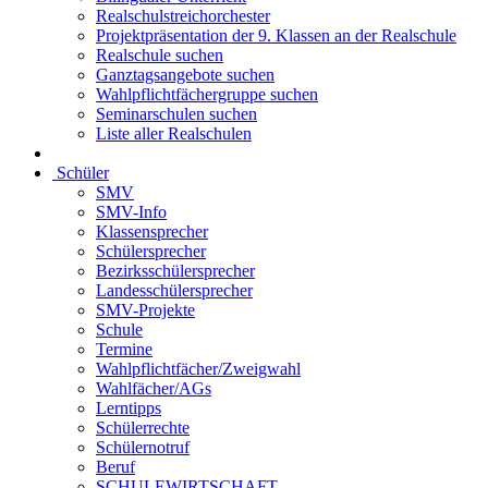
Realschulstreichorchester
Projektpräsentation der 9. Klassen an der Realschule
Realschule suchen
Ganztagsangebote suchen
Wahlpflichtfächergruppe suchen
Seminarschulen suchen
Liste aller Realschulen
Schüler
SMV
SMV-Info
Klassensprecher
Schülersprecher
Bezirksschülersprecher
Landesschülersprecher
SMV-Projekte
Schule
Termine
Wahlpflichtfächer/Zweigwahl
Wahlfächer/AGs
Lerntipps
Schülerrechte
Schülernotruf
Beruf
SCHULEWIRTSCHAFT