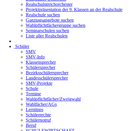
Realschulstreichorchester
Projektpräsentation der 9. Klassen an der Realschule
Realschule suchen
Ganztagsangebote suchen
Wahlpflichtfächergruppe suchen
Seminarschulen suchen
Liste aller Realschulen
Schüler
SMV
SMV-Info
Klassensprecher
Schülersprecher
Bezirksschülersprecher
Landesschülersprecher
SMV-Projekte
Schule
Termine
Wahlpflichtfächer/Zweigwahl
Wahlfächer/AGs
Lerntipps
Schülerrechte
Schülernotruf
Beruf
SCHULEWIRTSCHAFT