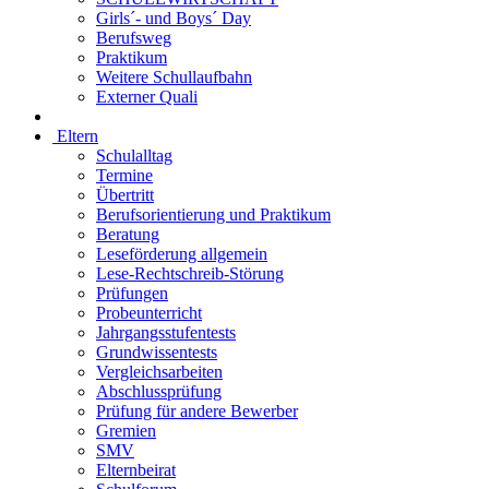
Girls´- und Boys´ Day
Berufsweg
Praktikum
Weitere Schullaufbahn
Externer Quali
Eltern
Schulalltag
Termine
Übertritt
Berufsorientierung und Praktikum
Beratung
Leseförderung allgemein
Lese-Rechtschreib-Störung
Prüfungen
Probeunterricht
Jahrgangsstufentests
Grundwissentests
Vergleichsarbeiten
Abschlussprüfung
Prüfung für andere Bewerber
Gremien
SMV
Elternbeirat