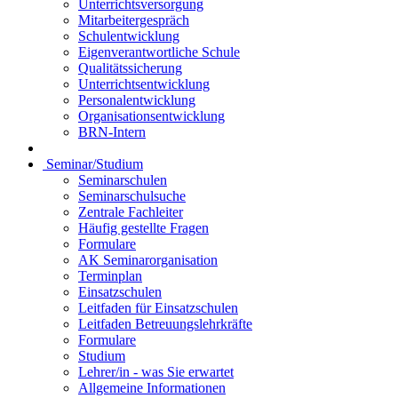
Unterrichtsversorgung
Mitarbeitergespräch
Schulentwicklung
Eigenverantwortliche Schule
Qualitätssicherung
Unterrichtsentwicklung
Personalentwicklung
Organisationsentwicklung
BRN-Intern
Seminar/Studium
Seminarschulen
Seminarschulsuche
Zentrale Fachleiter
Häufig gestellte Fragen
Formulare
AK Seminarorganisation
Terminplan
Einsatzschulen
Leitfaden für Einsatzschulen
Leitfaden Betreuungslehrkräfte
Formulare
Studium
Lehrer/in - was Sie erwartet
Allgemeine Informationen