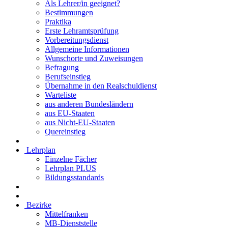
Als Lehrer/in geeignet?
Bestimmungen
Praktika
Erste Lehramtsprüfung
Vorbereitungsdienst
Allgemeine Informationen
Wunschorte und Zuweisungen
Befragung
Berufseinstieg
Übernahme in den Realschuldienst
Warteliste
aus anderen Bundesländern
aus EU-Staaten
aus Nicht-EU-Staaten
Quereinstieg
Lehrplan
Einzelne Fächer
Lehrplan PLUS
Bildungsstandards
Bezirke
Mittelfranken
MB-Dienststelle