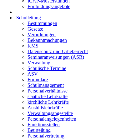
ICAP-Musterstunden
Fortbildungsangebote
Schulleitung
Bestimmungen
Gesetze
Verordnungen
Bekanntmachungen
KMS
Datenschutz und Urheberrecht
Seminaranweisungen (ASR)
Verwaltung
Schulische Termine
ASV
Formulare
Schulmanagement
Personalverhältnisse
staatliche Lehrkräfte
kirchliche Lehrkräfte
Aushilfslehrkräfte
Verwaltungsangestellte
Personalangelegenheiten
Funktionsstellen
Beurteilung
Personalvertretung