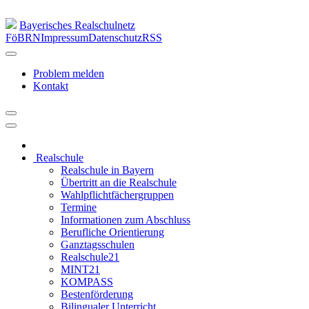
Bayerisches Realschulnetz
FöBRN
Impressum
Datenschutz
RSS
Problem melden
Kontakt
Realschule
Realschule in Bayern
Übertritt an die Realschule
Wahlpflichtfächergruppen
Termine
Informationen zum Abschluss
Berufliche Orientierung
Ganztagsschulen
Realschule21
MINT21
KOMPASS
Bestenförderung
Bilingualer Unterricht