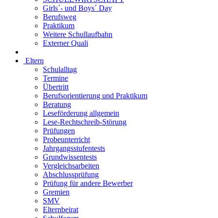
Girls´- und Boys´ Day
Berufsweg
Praktikum
Weitere Schullaufbahn
Externer Quali
Eltern
Schulalltag
Termine
Übertritt
Berufsorientierung und Praktikum
Beratung
Leseförderung allgemein
Lese-Rechtschreib-Störung
Prüfungen
Probeunterricht
Jahrgangsstufentests
Grundwissentests
Vergleichsarbeiten
Abschlussprüfung
Prüfung für andere Bewerber
Gremien
SMV
Elternbeirat