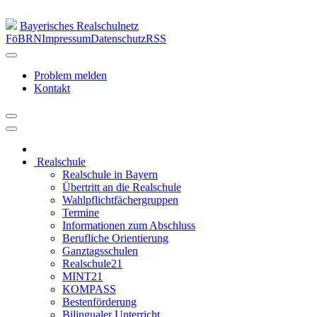
Bayerisches Realschulnetz
FöBRN
Impressum
Datenschutz
RSS
Problem melden
Kontakt
Realschule
Realschule in Bayern
Übertritt an die Realschule
Wahlpflichtfächergruppen
Termine
Informationen zum Abschluss
Berufliche Orientierung
Ganztagsschulen
Realschule21
MINT21
KOMPASS
Bestenförderung
Bilingualer Unterricht