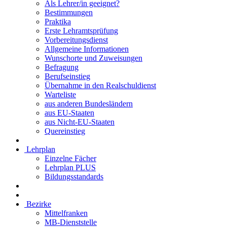
Als Lehrer/in geeignet?
Bestimmungen
Praktika
Erste Lehramtsprüfung
Vorbereitungsdienst
Allgemeine Informationen
Wunschorte und Zuweisungen
Befragung
Berufseinstieg
Übernahme in den Realschuldienst
Warteliste
aus anderen Bundesländern
aus EU-Staaten
aus Nicht-EU-Staaten
Quereinstieg
Lehrplan
Einzelne Fächer
Lehrplan PLUS
Bildungsstandards
Bezirke
Mittelfranken
MB-Dienststelle