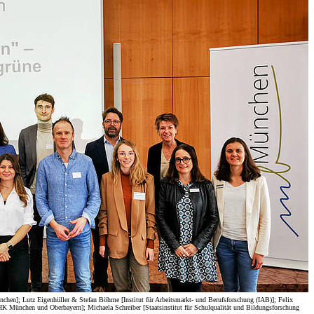
nchen]; Lutz Eigenhüller & Stefan Böhme [Institut für Arbeitsmarkt- und Berufsforschung (IAB)]; Felix
 München und Oberbayern]; Michaela Schreiber [Staatsinstitut für Schulqualität und Bildungsforschung