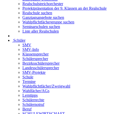
Realschulstreichorchester
Projektpräsentation der 9. Klassen an der Realschule
Realschule suchen
Ganztagsangebote suchen
Wahlpflichtfächergruppe suchen
Seminarschulen suchen
Liste aller Realschulen
Schüler
SMV
SMV-Info
Klassensprecher
Schülersprecher
Bezirksschülersprecher
Landesschülersprecher
SMV-Projekte
Schule
Termine
Wahlpflichtfächer/Zweigwahl
Wahlfächer/AGs
Lerntipps
Schülerrechte
Schülernotruf
Beruf
SCHULEWIRTSCHAFT