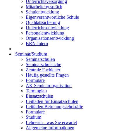
Unterrichtsversorgung
Mitarbeitergespräch
Schulentwicklung
Eigenverantwortliche Schule
Qualitätssicherung
Unterrichtsentwicklung
Personalentwicklung
Organisationsentwicklung
BRN-Intern
Seminar/Studium
Seminarschulen
Seminarschulsuche
Zentrale Fachleiter
Häufig gestellte Fragen
Formulare
AK Seminarorganisation
Terminplan
Einsatzschulen
Leitfaden für Einsatzschulen
Leitfaden Betreuungslehrkräfte
Formulare
Studium
Lehrer/in - was Sie erwartet
Allgemeine Informationen