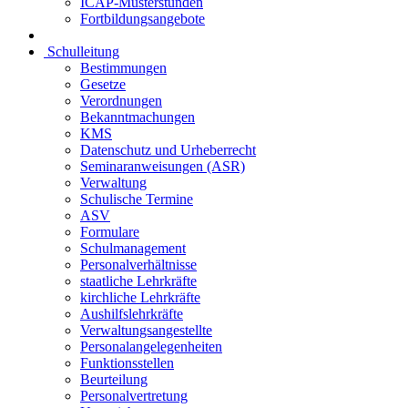
ICAP-Musterstunden
Fortbildungsangebote
Schulleitung
Bestimmungen
Gesetze
Verordnungen
Bekanntmachungen
KMS
Datenschutz und Urheberrecht
Seminaranweisungen (ASR)
Verwaltung
Schulische Termine
ASV
Formulare
Schulmanagement
Personalverhältnisse
staatliche Lehrkräfte
kirchliche Lehrkräfte
Aushilfslehrkräfte
Verwaltungsangestellte
Personalangelegenheiten
Funktionsstellen
Beurteilung
Personalvertretung