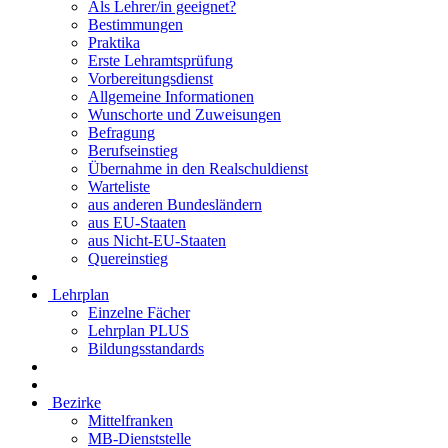
Als Lehrer/in geeignet?
Bestimmungen
Praktika
Erste Lehramtsprüfung
Vorbereitungsdienst
Allgemeine Informationen
Wunschorte und Zuweisungen
Befragung
Berufseinstieg
Übernahme in den Realschuldienst
Warteliste
aus anderen Bundesländern
aus EU-Staaten
aus Nicht-EU-Staaten
Quereinstieg
Lehrplan
Einzelne Fächer
Lehrplan PLUS
Bildungsstandards
Bezirke
Mittelfranken
MB-Dienststelle