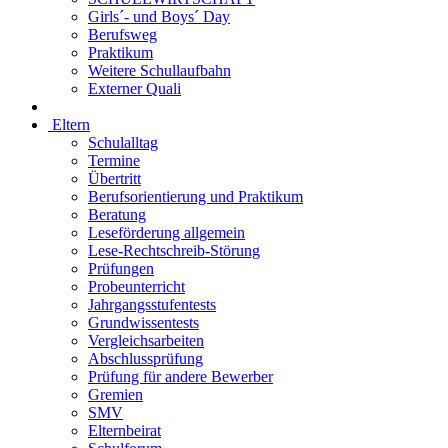
Girls´- und Boys´ Day
Berufsweg
Praktikum
Weitere Schullaufbahn
Externer Quali
Eltern
Schulalltag
Termine
Übertritt
Berufsorientierung und Praktikum
Beratung
Leseförderung allgemein
Lese-Rechtschreib-Störung
Prüfungen
Probeunterricht
Jahrgangsstufentests
Grundwissentests
Vergleichsarbeiten
Abschlussprüfung
Prüfung für andere Bewerber
Gremien
SMV
Elternbeirat