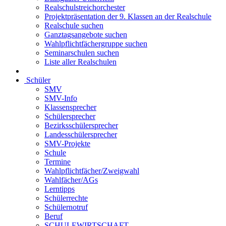
Realschulstreichorchester
Projektpräsentation der 9. Klassen an der Realschule
Realschule suchen
Ganztagsangebote suchen
Wahlpflichtfächergruppe suchen
Seminarschulen suchen
Liste aller Realschulen
Schüler
SMV
SMV-Info
Klassensprecher
Schülersprecher
Bezirksschülersprecher
Landesschülersprecher
SMV-Projekte
Schule
Termine
Wahlpflichtfächer/Zweigwahl
Wahlfächer/AGs
Lerntipps
Schülerrechte
Schülernotruf
Beruf
SCHULEWIRTSCHAFT