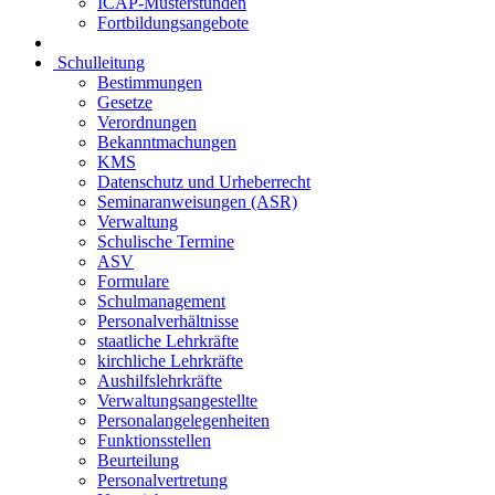
ICAP-Musterstunden
Fortbildungsangebote
Schulleitung
Bestimmungen
Gesetze
Verordnungen
Bekanntmachungen
KMS
Datenschutz und Urheberrecht
Seminaranweisungen (ASR)
Verwaltung
Schulische Termine
ASV
Formulare
Schulmanagement
Personalverhältnisse
staatliche Lehrkräfte
kirchliche Lehrkräfte
Aushilfslehrkräfte
Verwaltungsangestellte
Personalangelegenheiten
Funktionsstellen
Beurteilung
Personalvertretung