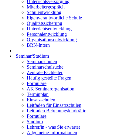
Unterrichtsversorgung
Mitarbeitergespräch
Schulentwicklung
Eigenverantwortliche Schule
Qualitätssicherung
Unterrichtsentwicklung
Personalentwicklung
Organisationsentwicklung
BRN-Intern
Seminar/Studium
Seminarschulen
Seminarschulsuche
Zentrale Fachleiter
Häufig gestellte Fragen
Formulare
AK Seminarorganisation
Terminplan
Einsatzschulen
Leitfaden für Einsatzschulen
Leitfaden Betreuungslehrkräfte
Formulare
Studium
Lehrer/in - was Sie erwartet
Allgemeine Informationen