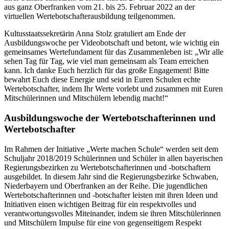
aus ganz Oberfranken vom 21. bis 25. Februar 2022 an der
virtuellen Wertebotschafterausbildung teilgenommen.
Kultusstaatssekretärin Anna Stolz gratuliert am Ende der
Ausbildungswoche per Videobotschaft und betont, wie wichtig ein
gemeinsames Wertefundament für das Zusammenleben ist: „Wir alle
sehen Tag für Tag, wie viel man gemeinsam als Team erreichen
kann. Ich danke Euch herzlich für das große Engagement! Bitte
bewahrt Euch diese Energie und seid in Euren Schulen echte
Wertebotschafter, indem Ihr Werte vorlebt und zusammen mit Euren
Mitschülerinnen und Mitschülern lebendig macht!“
Ausbildungswoche der Wertebotschafterinnen und
Wertebotschafter
Im Rahmen der Initiative „Werte machen Schule“ werden seit dem
Schuljahr 2018/2019 Schülerinnen und Schüler in allen bayerischen
Regierungsbezirken zu Wertebotschafterinnen und -botschaftern
ausgebildet. In diesem Jahr sind die Regierungsbezirke Schwaben,
Niederbayern und Oberfranken an der Reihe. Die jugendlichen
Wertebotschafterinnen und ‑botschafter leisten mit ihren Ideen und
Initiativen einen wichtigen Beitrag für ein respektvolles und
verantwortungsvolles Miteinander, indem sie ihren Mitschülerinnen
und Mitschülern Impulse für eine von gegenseitigem Respekt