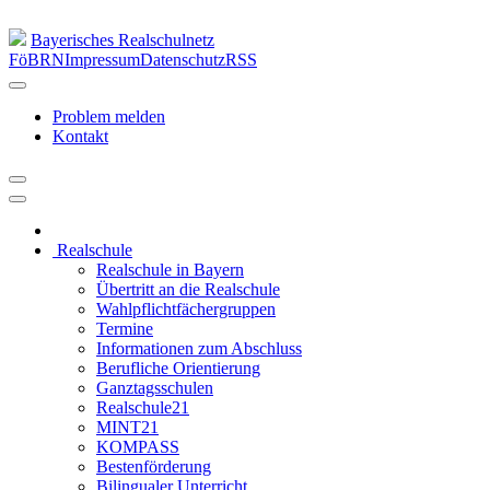
Bayerisches Realschulnetz
FöBRN
Impressum
Datenschutz
RSS
Problem melden
Kontakt
Realschule
Realschule in Bayern
Übertritt an die Realschule
Wahlpflichtfächergruppen
Termine
Informationen zum Abschluss
Berufliche Orientierung
Ganztagsschulen
Realschule21
MINT21
KOMPASS
Bestenförderung
Bilingualer Unterricht