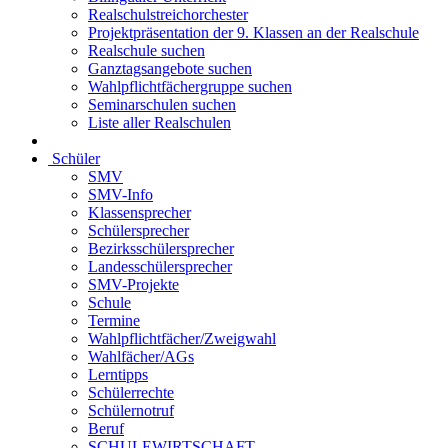
Realschulstreichorchester
Projektpräsentation der 9. Klassen an der Realschule
Realschule suchen
Ganztagsangebote suchen
Wahlpflichtfächergruppe suchen
Seminarschulen suchen
Liste aller Realschulen
Schüler
SMV
SMV-Info
Klassensprecher
Schülersprecher
Bezirksschülersprecher
Landesschülersprecher
SMV-Projekte
Schule
Termine
Wahlpflichtfächer/Zweigwahl
Wahlfächer/AGs
Lerntipps
Schülerrechte
Schülernotruf
Beruf
SCHULEWIRTSCHAFT