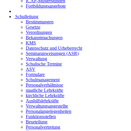
ICAP-Musterstunden
Fortbildungsangebote
Schulleitung
Bestimmungen
Gesetze
Verordnungen
Bekanntmachungen
KMS
Datenschutz und Urheberrecht
Seminaranweisungen (ASR)
Verwaltung
Schulische Termine
ASV
Formulare
Schulmanagement
Personalverhältnisse
staatliche Lehrkräfte
kirchliche Lehrkräfte
Aushilfslehrkräfte
Verwaltungsangestellte
Personalangelegenheiten
Funktionsstellen
Beurteilung
Personalvertretung