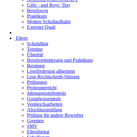
Girls´- und Boys´ Day
Berufsweg
Praktikum
Weitere Schullaufbahn
Externer Quali
Eltern
Schulalltag
Termine
Übertritt
Berufsorientierung und Praktikum
Beratung
Leseförderung allgemein
Lese-Rechtschreib-Störung
Prüfungen
Probeunterricht
Jahrgangsstufentests
Grundwissentests
Vergleichsarbeiten
Abschlussprüfung
Prüfung für andere Bewerber
Gremien
SMV
Elternbeirat