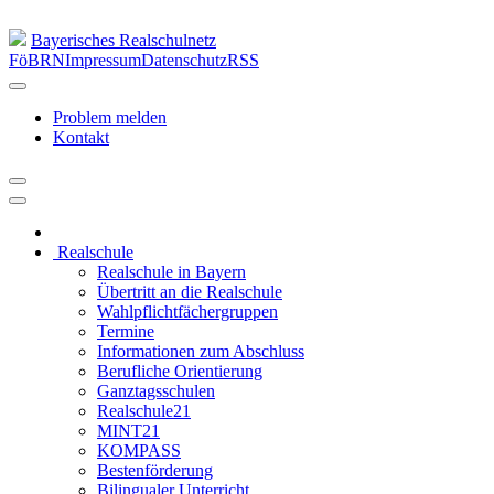
Bayerisches Realschulnetz
FöBRN
Impressum
Datenschutz
RSS
Problem melden
Kontakt
Realschule
Realschule in Bayern
Übertritt an die Realschule
Wahlpflichtfächergruppen
Termine
Informationen zum Abschluss
Berufliche Orientierung
Ganztagsschulen
Realschule21
MINT21
KOMPASS
Bestenförderung
Bilingualer Unterricht