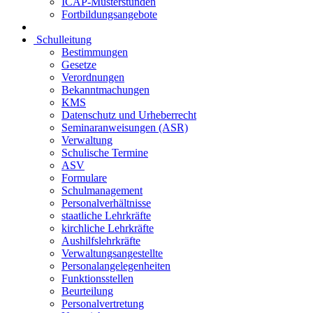
ICAP-Musterstunden
Fortbildungsangebote
Schulleitung
Bestimmungen
Gesetze
Verordnungen
Bekanntmachungen
KMS
Datenschutz und Urheberrecht
Seminaranweisungen (ASR)
Verwaltung
Schulische Termine
ASV
Formulare
Schulmanagement
Personalverhältnisse
staatliche Lehrkräfte
kirchliche Lehrkräfte
Aushilfslehrkräfte
Verwaltungsangestellte
Personalangelegenheiten
Funktionsstellen
Beurteilung
Personalvertretung