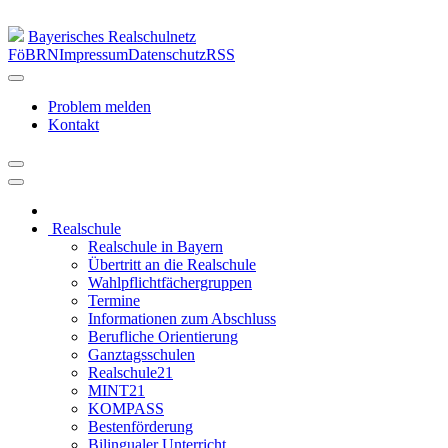
Bayerisches Realschulnetz
FöBRN
Impressum
Datenschutz
RSS
Problem melden
Kontakt
Realschule
Realschule in Bayern
Übertritt an die Realschule
Wahlpflichtfächergruppen
Termine
Informationen zum Abschluss
Berufliche Orientierung
Ganztagsschulen
Realschule21
MINT21
KOMPASS
Bestenförderung
Bilingualer Unterricht