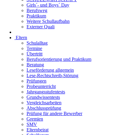
Girls´- und Boys´ Day
Berufsweg
Praktikum
Weitere Schullaufbahn
Externer Quali
Eltern
Schulalltag
Termine
Übertritt
Berufsorientierung und Praktikum
Beratung
Leseförderung allgemein
Lese-Rechtschreib-Störung
Prüfungen
Probeunterricht
Jahrgangsstufentests
Grundwissentests
Vergleichsarbeiten
Abschlussprüfung
Prüfung für andere Bewerber
Gremien
SMV
Elternbeirat