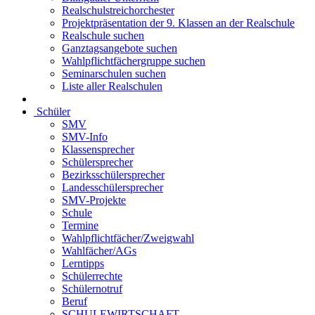
Realschulstreichorchester
Projektpräsentation der 9. Klassen an der Realschule
Realschule suchen
Ganztagsangebote suchen
Wahlpflichtfächergruppe suchen
Seminarschulen suchen
Liste aller Realschulen
Schüler
SMV
SMV-Info
Klassensprecher
Schülersprecher
Bezirksschülersprecher
Landesschülersprecher
SMV-Projekte
Schule
Termine
Wahlpflichtfächer/Zweigwahl
Wahlfächer/AGs
Lerntipps
Schülerrechte
Schülernotruf
Beruf
SCHULEWIRTSCHAFT