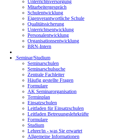
Unterrichtsversorgung
Mitarbeitergespräch
Schulentwicklung
Eigenverantwortliche Schule
Qualitätssicherung
Unterrichtsentwicklung
Personalentwicklung
Organisationsentwicklung
BRN-Intern
Seminar/Studium
Seminarschulen
Seminarschulsuche
Zentrale Fachleiter
Häufig gestellte Fragen
Formulare
AK Seminarorganisation
Terminplan
Einsatzschulen
Leitfaden für Einsatzschulen
Leitfaden Betreuungslehrkräfte
Formulare
Studium
Lehrer/in - was Sie erwartet
Allgemeine Informationen