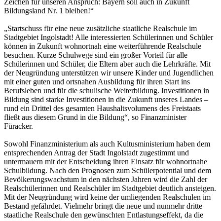
Zeichen für unseren Anspruch: Bayern soll auch in Zukunft
Bildungsland Nr. 1 bleiben!“
„Startschuss für eine neue zusätzliche staatliche Realschule im
Stadtgebiet Ingolstadt! Alle interessierten Schülerinnen und Schüler
können in Zukunft wohnortnah eine weiterführende Realschule
besuchen. Kurze Schulwege sind ein großer Vorteil für alle
Schülerinnen und Schüler, die Eltern aber auch die Lehrkräfte. Mit
der Neugründung unterstützen wir unsere Kinder und Jugendlichen
mit einer guten und ortsnahen Ausbildung für ihren Start ins
Berufsleben und für die schulische Weiterbildung. Investitionen in
Bildung sind starke Investitionen in die Zukunft unseres Landes –
rund ein Drittel des gesamten Haushaltsvolumens des Freistaats
fließt aus diesem Grund in die Bildung“, so Finanzminister
Füracker.
Sowohl Finanzministerium als auch Kultusministerium haben dem
entsprechenden Antrag der Stadt Ingolstadt zugestimmt und
untermauern mit der Entscheidung ihren Einsatz für wohnortnahe
Schulbildung. Nach den Prognosen zum Schülerpotential und dem
Bevölkerungswachstum in den nächsten Jahren wird die Zahl der
Realschülerinnen und Realschüler im Stadtgebiet deutlich ansteigen.
Mit der Neugründung wird keine der umliegenden Realschulen im
Bestand gefährdet. Vielmehr bringt die neue und nunmehr dritte
staatliche Realschule den gewünschten Entlastungseffekt, da die