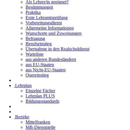
Als Lehrer/in geeignet?
Bestimmungen
Praktika
Erste Lehramtsprüfung
Vorbereitungsdienst
Allgemeine Informationen
Wunschorte und Zuweisungen
Befragung
Berufseinstieg
Übernahme in den Realschuldienst
Warteliste
aus anderen Bundesländern
aus EU-Staaten
aus Nicht-EU-Staaten
Quereinstieg
Lehrplan
Einzelne Fächer
Lehrplan PLUS
Bildungsstandards
Bezirke
Mittelfranken
MB-Dienststelle