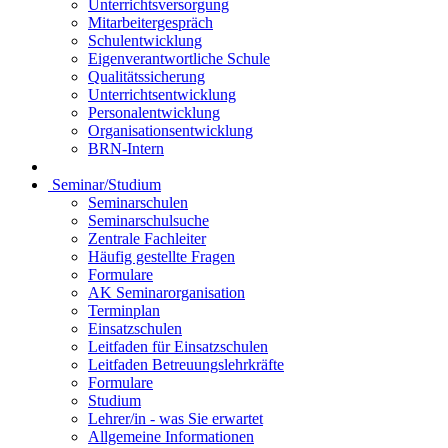
Unterrichtsversorgung
Mitarbeitergespräch
Schulentwicklung
Eigenverantwortliche Schule
Qualitätssicherung
Unterrichtsentwicklung
Personalentwicklung
Organisationsentwicklung
BRN-Intern
Seminar/Studium
Seminarschulen
Seminarschulsuche
Zentrale Fachleiter
Häufig gestellte Fragen
Formulare
AK Seminarorganisation
Terminplan
Einsatzschulen
Leitfaden für Einsatzschulen
Leitfaden Betreuungslehrkräfte
Formulare
Studium
Lehrer/in - was Sie erwartet
Allgemeine Informationen