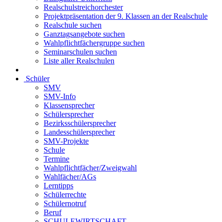
Realschulstreichorchester
Projektpräsentation der 9. Klassen an der Realschule
Realschule suchen
Ganztagsangebote suchen
Wahlpflichtfächergruppe suchen
Seminarschulen suchen
Liste aller Realschulen
Schüler
SMV
SMV-Info
Klassensprecher
Schülersprecher
Bezirksschülersprecher
Landesschülersprecher
SMV-Projekte
Schule
Termine
Wahlpflichtfächer/Zweigwahl
Wahlfächer/AGs
Lerntipps
Schülerrechte
Schülernotruf
Beruf
SCHULEWIRTSCHAFT