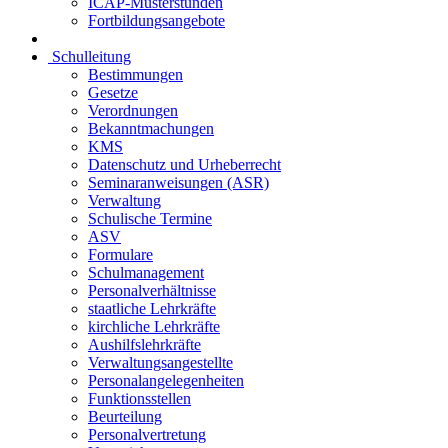
ICAP-Musterstunden
Fortbildungsangebote
Schulleitung
Bestimmungen
Gesetze
Verordnungen
Bekanntmachungen
KMS
Datenschutz und Urheberrecht
Seminaranweisungen (ASR)
Verwaltung
Schulische Termine
ASV
Formulare
Schulmanagement
Personalverhältnisse
staatliche Lehrkräfte
kirchliche Lehrkräfte
Aushilfslehrkräfte
Verwaltungsangestellte
Personalangelegenheiten
Funktionsstellen
Beurteilung
Personalvertretung