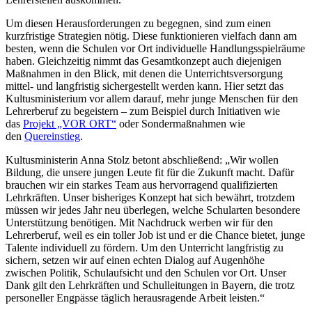
Um diesen Herausforderungen zu begegnen, sind zum einen
kurzfristige Strategien nötig. Diese funktionieren vielfach dann am
besten, wenn die Schulen vor Ort individuelle Handlungsspielräume
haben. Gleichzeitig nimmt das Gesamtkonzept auch diejenigen
Maßnahmen in den Blick, mit denen die Unterrichtsversorgung
mittel- und langfristig sichergestellt werden kann. Hier setzt das
Kultusministerium vor allem darauf, mehr junge Menschen für den
Lehrerberuf zu begeistern – zum Beispiel durch Initiativen wie
das
Projekt „VOR ORT“
oder Sondermaßnahmen wie
den
Quereinstieg
.
Kultusministerin Anna Stolz betont abschließend: „Wir wollen
Bildung, die unsere jungen Leute fit für die Zukunft macht. Dafür
brauchen wir ein starkes Team aus hervorragend qualifizierten
Lehrkräften. Unser bisheriges Konzept hat sich bewährt, trotzdem
müssen wir jedes Jahr neu überlegen, welche Schularten besondere
Unterstützung benötigen. Mit Nachdruck werben wir für den
Lehrerberuf, weil es ein toller Job ist und er die Chance bietet, junge
Talente individuell zu fördern. Um den Unterricht langfristig zu
sichern, setzen wir auf einen echten Dialog auf Augenhöhe
zwischen Politik, Schulaufsicht und den Schulen vor Ort. Unser
Dank gilt den Lehrkräften und Schulleitungen in Bayern, die trotz
personeller Engpässe täglich herausragende Arbeit leisten.“