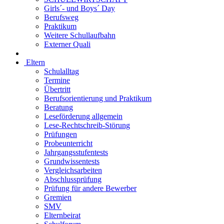
Girls´- und Boys´ Day
Berufsweg
Praktikum
Weitere Schullaufbahn
Externer Quali
Eltern
Schulalltag
Termine
Übertritt
Berufsorientierung und Praktikum
Beratung
Leseförderung allgemein
Lese-Rechtschreib-Störung
Prüfungen
Probeunterricht
Jahrgangsstufentests
Grundwissentests
Vergleichsarbeiten
Abschlussprüfung
Prüfung für andere Bewerber
Gremien
SMV
Elternbeirat