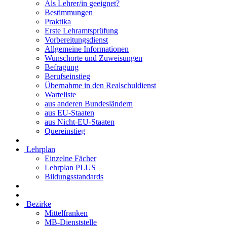
Als Lehrer/in geeignet?
Bestimmungen
Praktika
Erste Lehramtsprüfung
Vorbereitungsdienst
Allgemeine Informationen
Wunschorte und Zuweisungen
Befragung
Berufseinstieg
Übernahme in den Realschuldienst
Warteliste
aus anderen Bundesländern
aus EU-Staaten
aus Nicht-EU-Staaten
Quereinstieg
Lehrplan
Einzelne Fächer
Lehrplan PLUS
Bildungsstandards
Bezirke
Mittelfranken
MB-Dienststelle