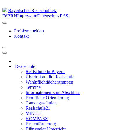
Bayerisches Realschulnetz
FöBRN
Impressum
Datenschutz
RSS
Problem melden
Kontakt
Realschule
Realschule in Bayern
Übertritt an die Realschule
Wahlpflichtfächergruppen
Termine
Informationen zum Abschluss
Berufliche Orientierung
Ganztagsschulen
Realschule21
MINT21
KOMPASS
Bestenförderung
Bilingualer Unterricht