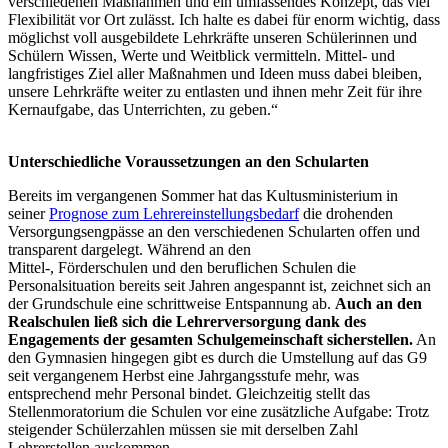
verschiedenen Maßnahmen und ein umfassendes Konzept, das viel
Flexibilität vor Ort zulässt. Ich halte es dabei für enorm wichtig, dass
möglichst voll ausgebildete Lehrkräfte unseren Schülerinnen und
Schülern Wissen, Werte und Weitblick vermitteln. Mittel- und
langfristiges Ziel aller Maßnahmen und Ideen muss dabei bleiben,
unsere Lehrkräfte weiter zu entlasten und ihnen mehr Zeit für ihre
Kernaufgabe, das Unterrichten, zu geben.“
Unterschiedliche Voraussetzungen an den Schularten
Bereits im vergangenen Sommer hat das Kultusministerium in
seiner
Prognose zum Lehrereinstellungsbedarf
die drohenden
Versorgungsengpässe an den verschiedenen Schularten offen und
transparent dargelegt. Während an den
Mittel-, Förderschulen und den beruflichen Schulen die
Personalsituation bereits seit Jahren angespannt ist, zeichnet sich an
der Grundschule eine schrittweise Entspannung ab.
Auch an den
Realschulen ließ sich die Lehrerversorgung dank des
Engagements der gesamten Schulgemeinschaft sicherstellen.
An
den Gymnasien hingegen gibt es durch die Umstellung auf das G9
seit vergangenem Herbst eine Jahrgangsstufe mehr, was
entsprechend mehr Personal bindet. Gleichzeitig stellt das
Stellenmoratorium die Schulen vor eine zusätzliche Aufgabe: Trotz
steigender Schülerzahlen müssen sie mit derselben Zahl
Lehrerstellen auskommen.