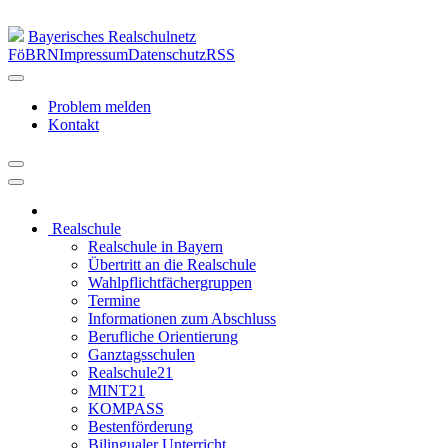
Bayerisches Realschulnetz
FöBRN
Impressum
Datenschutz
RSS
Problem melden
Kontakt
Realschule
Realschule in Bayern
Übertritt an die Realschule
Wahlpflichtfächergruppen
Termine
Informationen zum Abschluss
Berufliche Orientierung
Ganztagsschulen
Realschule21
MINT21
KOMPASS
Bestenförderung
Bilingualer Unterricht