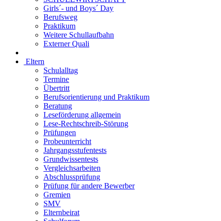
Girls´- und Boys´ Day
Berufsweg
Praktikum
Weitere Schullaufbahn
Externer Quali
Eltern
Schulalltag
Termine
Übertritt
Berufsorientierung und Praktikum
Beratung
Leseförderung allgemein
Lese-Rechtschreib-Störung
Prüfungen
Probeunterricht
Jahrgangsstufentests
Grundwissentests
Vergleichsarbeiten
Abschlussprüfung
Prüfung für andere Bewerber
Gremien
SMV
Elternbeirat