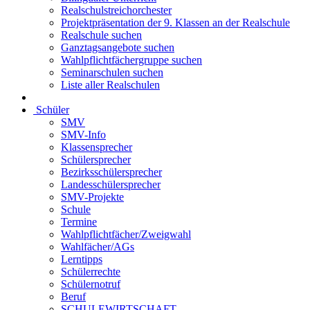
Realschulstreichorchester
Projektpräsentation der 9. Klassen an der Realschule
Realschule suchen
Ganztagsangebote suchen
Wahlpflichtfächergruppe suchen
Seminarschulen suchen
Liste aller Realschulen
Schüler
SMV
SMV-Info
Klassensprecher
Schülersprecher
Bezirksschülersprecher
Landesschülersprecher
SMV-Projekte
Schule
Termine
Wahlpflichtfächer/Zweigwahl
Wahlfächer/AGs
Lerntipps
Schülerrechte
Schülernotruf
Beruf
SCHULEWIRTSCHAFT