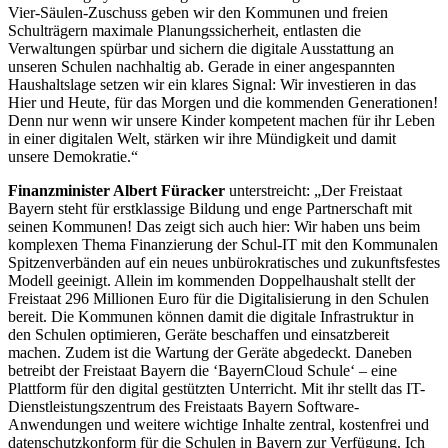
Vier-Säulen-Zuschuss geben wir den Kommunen und freien
Schulträgern maximale Planungssicherheit, entlasten die
Verwaltungen spürbar und sichern die digitale Ausstattung an
unseren Schulen nachhaltig ab. Gerade in einer angespannten
Haushaltslage setzen wir ein klares Signal: Wir investieren in das
Hier und Heute, für das Morgen und die kommenden Generationen!
Denn nur wenn wir unsere Kinder kompetent machen für ihr Leben
in einer digitalen Welt, stärken wir ihre Mündigkeit und damit
unsere Demokratie.“
Finanzminister Albert Füracker
unterstreicht: „Der Freistaat
Bayern steht für erstklassige Bildung und enge Partnerschaft mit
seinen Kommunen! Das zeigt sich auch hier: Wir haben uns beim
komplexen Thema Finanzierung der Schul-IT mit den Kommunalen
Spitzenverbänden auf ein neues unbürokratisches und zukunftsfestes
Modell geeinigt. Allein im kommenden Doppelhaushalt stellt der
Freistaat 296 Millionen Euro für die Digitalisierung in den Schulen
bereit. Die Kommunen können damit die digitale Infrastruktur in
den Schulen optimieren, Geräte beschaffen und einsatzbereit
machen. Zudem ist die Wartung der Geräte abgedeckt. Daneben
betreibt der Freistaat Bayern die ‘BayernCloud Schule‘ – eine
Plattform für den digital gestützten Unterricht. Mit ihr stellt das IT-
Dienstleistungszentrum des Freistaats Bayern Software-
Anwendungen und weitere wichtige Inhalte zentral, kostenfrei und
datenschutzkonform für die Schulen in Bayern zur Verfügung. Ich