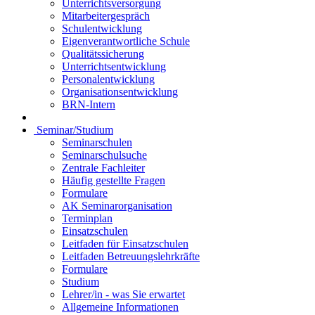
Unterrichtsversorgung
Mitarbeitergespräch
Schulentwicklung
Eigenverantwortliche Schule
Qualitätssicherung
Unterrichtsentwicklung
Personalentwicklung
Organisationsentwicklung
BRN-Intern
Seminar/Studium
Seminarschulen
Seminarschulsuche
Zentrale Fachleiter
Häufig gestellte Fragen
Formulare
AK Seminarorganisation
Terminplan
Einsatzschulen
Leitfaden für Einsatzschulen
Leitfaden Betreuungslehrkräfte
Formulare
Studium
Lehrer/in - was Sie erwartet
Allgemeine Informationen