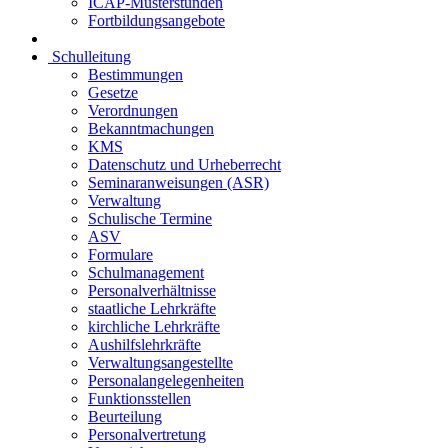
ICAP-Musterstunden
Fortbildungsangebote
Schulleitung
Bestimmungen
Gesetze
Verordnungen
Bekanntmachungen
KMS
Datenschutz und Urheberrecht
Seminaranweisungen (ASR)
Verwaltung
Schulische Termine
ASV
Formulare
Schulmanagement
Personalverhältnisse
staatliche Lehrkräfte
kirchliche Lehrkräfte
Aushilfslehrkräfte
Verwaltungsangestellte
Personalangelegenheiten
Funktionsstellen
Beurteilung
Personalvertretung