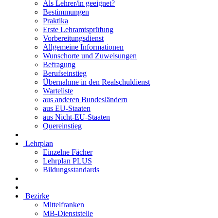
Als Lehrer/in geeignet?
Bestimmungen
Praktika
Erste Lehramtsprüfung
Vorbereitungsdienst
Allgemeine Informationen
Wunschorte und Zuweisungen
Befragung
Berufseinstieg
Übernahme in den Realschuldienst
Warteliste
aus anderen Bundesländern
aus EU-Staaten
aus Nicht-EU-Staaten
Quereinstieg
Lehrplan
Einzelne Fächer
Lehrplan PLUS
Bildungsstandards
Bezirke
Mittelfranken
MB-Dienststelle