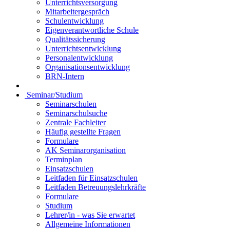
Unterrichtsversorgung
Mitarbeitergespräch
Schulentwicklung
Eigenverantwortliche Schule
Qualitätssicherung
Unterrichtsentwicklung
Personalentwicklung
Organisationsentwicklung
BRN-Intern
Seminar/Studium
Seminarschulen
Seminarschulsuche
Zentrale Fachleiter
Häufig gestellte Fragen
Formulare
AK Seminarorganisation
Terminplan
Einsatzschulen
Leitfaden für Einsatzschulen
Leitfaden Betreuungslehrkräfte
Formulare
Studium
Lehrer/in - was Sie erwartet
Allgemeine Informationen