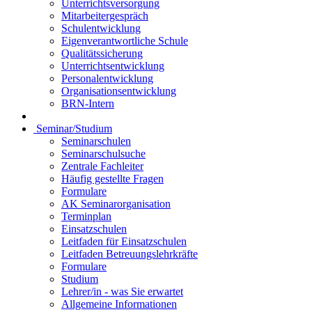
Unterrichtsversorgung
Mitarbeitergespräch
Schulentwicklung
Eigenverantwortliche Schule
Qualitätssicherung
Unterrichtsentwicklung
Personalentwicklung
Organisationsentwicklung
BRN-Intern
Seminar/Studium
Seminarschulen
Seminarschulsuche
Zentrale Fachleiter
Häufig gestellte Fragen
Formulare
AK Seminarorganisation
Terminplan
Einsatzschulen
Leitfaden für Einsatzschulen
Leitfaden Betreuungslehrkräfte
Formulare
Studium
Lehrer/in - was Sie erwartet
Allgemeine Informationen