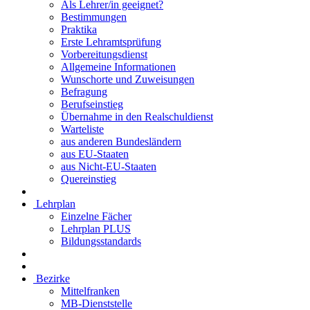
Als Lehrer/in geeignet?
Bestimmungen
Praktika
Erste Lehramtsprüfung
Vorbereitungsdienst
Allgemeine Informationen
Wunschorte und Zuweisungen
Befragung
Berufseinstieg
Übernahme in den Realschuldienst
Warteliste
aus anderen Bundesländern
aus EU-Staaten
aus Nicht-EU-Staaten
Quereinstieg
Lehrplan
Einzelne Fächer
Lehrplan PLUS
Bildungsstandards
Bezirke
Mittelfranken
MB-Dienststelle