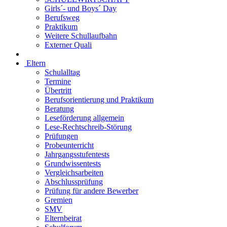
Girls´- und Boys´ Day
Berufsweg
Praktikum
Weitere Schullaufbahn
Externer Quali
Eltern
Schulalltag
Termine
Übertritt
Berufsorientierung und Praktikum
Beratung
Leseförderung allgemein
Lese-Rechtschreib-Störung
Prüfungen
Probeunterricht
Jahrgangsstufentests
Grundwissentests
Vergleichsarbeiten
Abschlussprüfung
Prüfung für andere Bewerber
Gremien
SMV
Elternbeirat