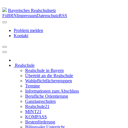
Bayerisches Realschulnetz
FöBRN
Impressum
Datenschutz
RSS
Problem melden
Kontakt
Realschule
Realschule in Bayern
Übertritt an die Realschule
Wahlpflichtfächergruppen
Termine
Informationen zum Abschluss
Berufliche Orientierung
Ganztagsschulen
Realschule21
MINT21
KOMPASS
Bestenförderung
Bilingualer Unterricht