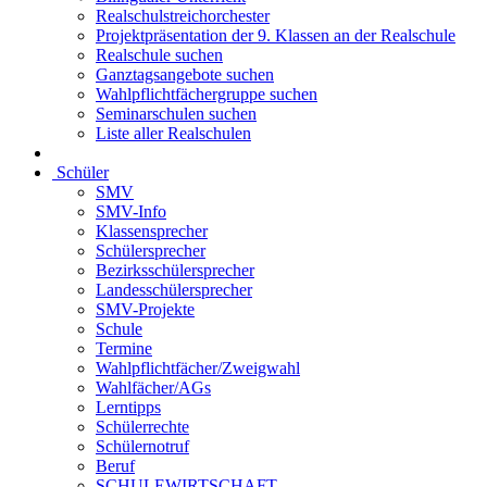
Realschulstreichorchester
Projektpräsentation der 9. Klassen an der Realschule
Realschule suchen
Ganztagsangebote suchen
Wahlpflichtfächergruppe suchen
Seminarschulen suchen
Liste aller Realschulen
Schüler
SMV
SMV-Info
Klassensprecher
Schülersprecher
Bezirksschülersprecher
Landesschülersprecher
SMV-Projekte
Schule
Termine
Wahlpflichtfächer/Zweigwahl
Wahlfächer/AGs
Lerntipps
Schülerrechte
Schülernotruf
Beruf
SCHULEWIRTSCHAFT