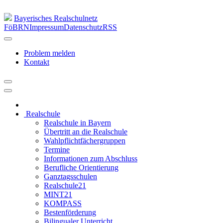
Bayerisches Realschulnetz
FöBRN
Impressum
Datenschutz
RSS
Problem melden
Kontakt
Realschule
Realschule in Bayern
Übertritt an die Realschule
Wahlpflichtfächergruppen
Termine
Informationen zum Abschluss
Berufliche Orientierung
Ganztagsschulen
Realschule21
MINT21
KOMPASS
Bestenförderung
Bilingualer Unterricht