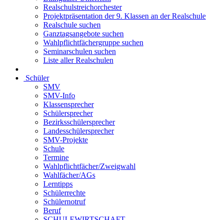
Realschulstreichorchester
Projektpräsentation der 9. Klassen an der Realschule
Realschule suchen
Ganztagsangebote suchen
Wahlpflichtfächergruppe suchen
Seminarschulen suchen
Liste aller Realschulen
Schüler
SMV
SMV-Info
Klassensprecher
Schülersprecher
Bezirksschülersprecher
Landesschülersprecher
SMV-Projekte
Schule
Termine
Wahlpflichtfächer/Zweigwahl
Wahlfächer/AGs
Lerntipps
Schülerrechte
Schülernotruf
Beruf
SCHULEWIRTSCHAFT