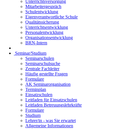
Unterrichtsversorgung
Mitarbeitergespräch
Schulentwicklung
Eigenverantwortliche Schule
Qualitätssicherung
Unterrichtsentwicklung
Personalentwicklung
Organisationsentwicklung
BRN-Intern
Seminar/Studium
Seminarschulen
Seminarschulsuche
Zentrale Fachleiter
Häufig gestellte Fragen
Formulare
AK Seminarorganisation
Terminplan
Einsatzschulen
Leitfaden für Einsatzschulen
Leitfaden Betreuungslehrkräfte
Formulare
Studium
Lehrer/in - was Sie erwartet
Allgemeine Informationen