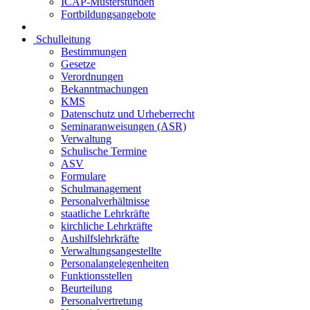
ICAP-Musterstunden
Fortbildungsangebote
Schulleitung
Bestimmungen
Gesetze
Verordnungen
Bekanntmachungen
KMS
Datenschutz und Urheberrecht
Seminaranweisungen (ASR)
Verwaltung
Schulische Termine
ASV
Formulare
Schulmanagement
Personalverhältnisse
staatliche Lehrkräfte
kirchliche Lehrkräfte
Aushilfslehrkräfte
Verwaltungsangestellte
Personalangelegenheiten
Funktionsstellen
Beurteilung
Personalvertretung