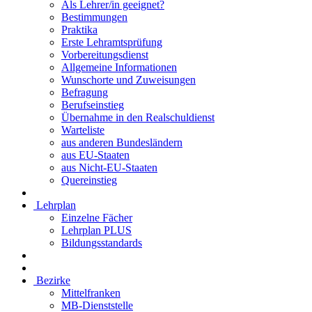
Als Lehrer/in geeignet?
Bestimmungen
Praktika
Erste Lehramtsprüfung
Vorbereitungsdienst
Allgemeine Informationen
Wunschorte und Zuweisungen
Befragung
Berufseinstieg
Übernahme in den Realschuldienst
Warteliste
aus anderen Bundesländern
aus EU-Staaten
aus Nicht-EU-Staaten
Quereinstieg
Lehrplan
Einzelne Fächer
Lehrplan PLUS
Bildungsstandards
Bezirke
Mittelfranken
MB-Dienststelle