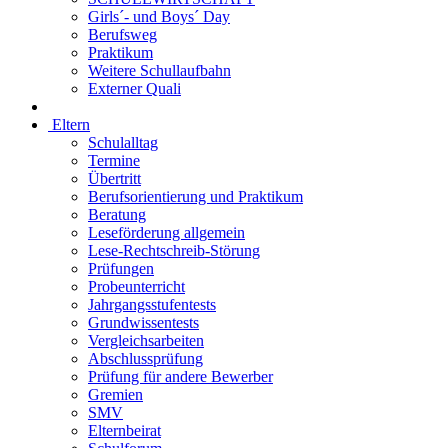
Girls´- und Boys´ Day
Berufsweg
Praktikum
Weitere Schullaufbahn
Externer Quali
Eltern
Schulalltag
Termine
Übertritt
Berufsorientierung und Praktikum
Beratung
Leseförderung allgemein
Lese-Rechtschreib-Störung
Prüfungen
Probeunterricht
Jahrgangsstufentests
Grundwissentests
Vergleichsarbeiten
Abschlussprüfung
Prüfung für andere Bewerber
Gremien
SMV
Elternbeirat