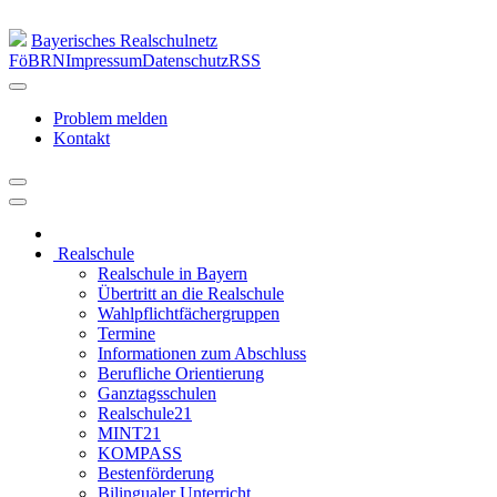
Bayerisches Realschulnetz
FöBRN
Impressum
Datenschutz
RSS
Problem melden
Kontakt
Realschule
Realschule in Bayern
Übertritt an die Realschule
Wahlpflichtfächergruppen
Termine
Informationen zum Abschluss
Berufliche Orientierung
Ganztagsschulen
Realschule21
MINT21
KOMPASS
Bestenförderung
Bilingualer Unterricht