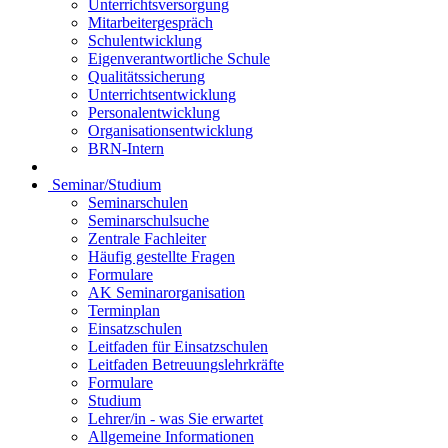
Unterrichtsversorgung
Mitarbeitergespräch
Schulentwicklung
Eigenverantwortliche Schule
Qualitätssicherung
Unterrichtsentwicklung
Personalentwicklung
Organisationsentwicklung
BRN-Intern
Seminar/Studium
Seminarschulen
Seminarschulsuche
Zentrale Fachleiter
Häufig gestellte Fragen
Formulare
AK Seminarorganisation
Terminplan
Einsatzschulen
Leitfaden für Einsatzschulen
Leitfaden Betreuungslehrkräfte
Formulare
Studium
Lehrer/in - was Sie erwartet
Allgemeine Informationen