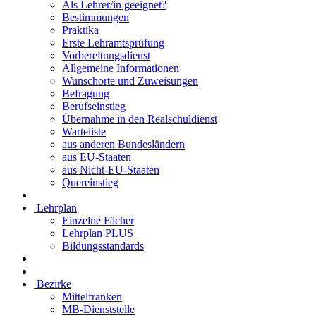
Als Lehrer/in geeignet?
Bestimmungen
Praktika
Erste Lehramtsprüfung
Vorbereitungsdienst
Allgemeine Informationen
Wunschorte und Zuweisungen
Befragung
Berufseinstieg
Übernahme in den Realschuldienst
Warteliste
aus anderen Bundesländern
aus EU-Staaten
aus Nicht-EU-Staaten
Quereinstieg
Lehrplan
Einzelne Fächer
Lehrplan PLUS
Bildungsstandards
Bezirke
Mittelfranken
MB-Dienststelle