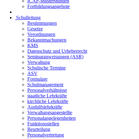
ICAP-Musterstunden
Fortbildungsangebote
Schulleitung
Bestimmungen
Gesetze
Verordnungen
Bekanntmachungen
KMS
Datenschutz und Urheberrecht
Seminaranweisungen (ASR)
Verwaltung
Schulische Termine
ASV
Formulare
Schulmanagement
Personalverhältnisse
staatliche Lehrkräfte
kirchliche Lehrkräfte
Aushilfslehrkräfte
Verwaltungsangestellte
Personalangelegenheiten
Funktionsstellen
Beurteilung
Personalvertretung