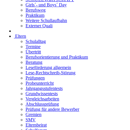
Girls´- und Boys´ Day
Berufsweg
Praktikum
Weitere Schullaufbahn
Externer Quali
Eltern
Schulalltag
Termine
Übertritt
Berufsorientierung und Praktikum
Beratung
Leseförderung allgemein
Lese-Rechtschreib-Störung
Prüfungen
Probeunterricht
Jahrgangsstufentests
Grundwissentests
Vergleichsarbeiten
Abschlussprüfung
Prüfung für andere Bewerber
Gremien
SMV
Elternbeirat