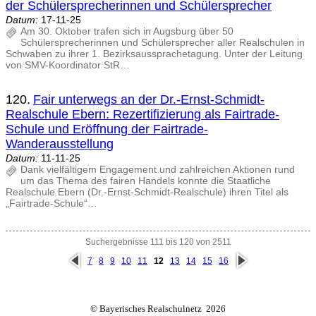
der Schülersprecherinnen und Schülersprecher
Datum:
17-11-25
Am 30. Oktober trafen sich in Augsburg über 50
Schülersprecherinnen und Schülersprecher aller Realschulen in
Schwaben zu ihrer 1. Bezirksaussprachetagung. Unter der Leitung
von SMV-Koordinator StR…
120.
Fair unterwegs an der Dr.-Ernst-Schmidt-
Realschule Ebern: Rezertifizierung als Fairtrade-
Schule und Eröffnung der Fairtrade-
Wanderausstellung
Datum:
11-11-25
Dank vielfältigem Engagement und zahlreichen Aktionen rund
um das Thema des fairen Handels konnte die Staatliche
Realschule Ebern (Dr.-Ernst-Schmidt-Realschule) ihren Titel als
„Fairtrade-Schule“…
Suchergebnisse 111 bis 120 von 2511
vorh
näc
7
8
9
10
11
12
13
14
15
16
erig
hste
e
© Bayerisches Realschulnetz 2026