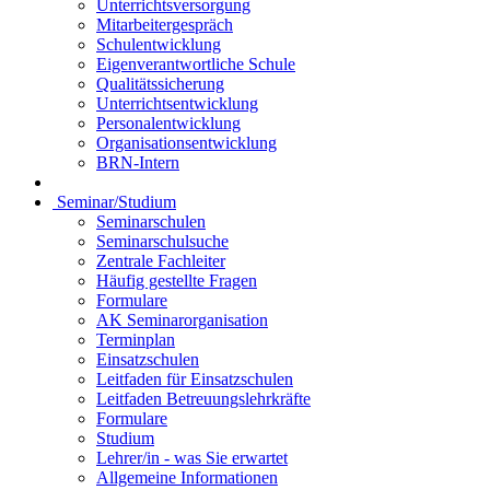
Unterrichtsversorgung
Mitarbeitergespräch
Schulentwicklung
Eigenverantwortliche Schule
Qualitätssicherung
Unterrichtsentwicklung
Personalentwicklung
Organisationsentwicklung
BRN-Intern
Seminar/Studium
Seminarschulen
Seminarschulsuche
Zentrale Fachleiter
Häufig gestellte Fragen
Formulare
AK Seminarorganisation
Terminplan
Einsatzschulen
Leitfaden für Einsatzschulen
Leitfaden Betreuungslehrkräfte
Formulare
Studium
Lehrer/in - was Sie erwartet
Allgemeine Informationen