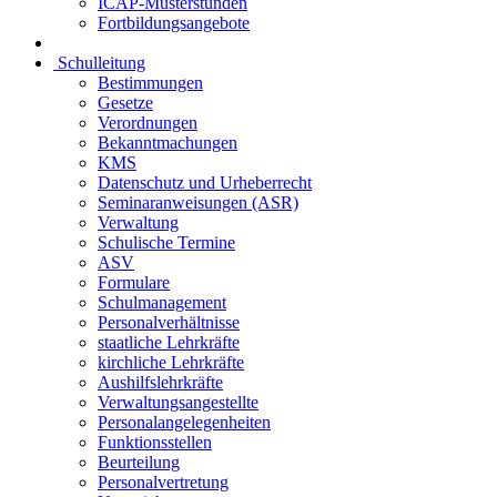
ICAP-Musterstunden
Fortbildungsangebote
Schulleitung
Bestimmungen
Gesetze
Verordnungen
Bekanntmachungen
KMS
Datenschutz und Urheberrecht
Seminaranweisungen (ASR)
Verwaltung
Schulische Termine
ASV
Formulare
Schulmanagement
Personalverhältnisse
staatliche Lehrkräfte
kirchliche Lehrkräfte
Aushilfslehrkräfte
Verwaltungsangestellte
Personalangelegenheiten
Funktionsstellen
Beurteilung
Personalvertretung