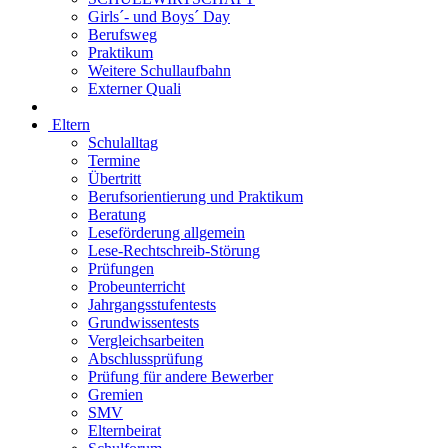
Girls´- und Boys´ Day
Berufsweg
Praktikum
Weitere Schullaufbahn
Externer Quali
Eltern
Schulalltag
Termine
Übertritt
Berufsorientierung und Praktikum
Beratung
Leseförderung allgemein
Lese-Rechtschreib-Störung
Prüfungen
Probeunterricht
Jahrgangsstufentests
Grundwissentests
Vergleichsarbeiten
Abschlussprüfung
Prüfung für andere Bewerber
Gremien
SMV
Elternbeirat