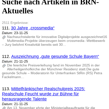
Suche nach Artikeln in BRN-
Aktuelles
2511 Ergebnisse:
111.
30 Jahre „crossmedia“
Datum:
23-11-25
Nachwuchstalente für innovative Digitalprojekte ausgezeichnet16
Multimedia-Projekte überzeugen beim crossmedia -Wettbewerb
– Jury belohnt Kreativität bereits seit 30…
112.
Auszeichnung „gute gesunde Schule Bayern“
Datum:
21-11-25
Die feierliche Preisverleihung fand im November 2025 in der
Allerheiligenhofkirche der Münchner Residenz statt.Die gute
gesunde Schule – Moderatorin für Unterfranken StRin (RS) Petra
Fackelmann…
113.
Mittelfränkischer Realschulpreis 2025:
Realschule Feucht wurde zur Bühne für
herausragende Talente
Datum:
21-11-25
Am 13. November ehrte der Ministerialbeauftragte für die