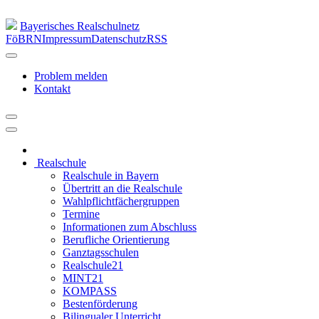
Bayerisches Realschulnetz
FöBRN
Impressum
Datenschutz
RSS
Problem melden
Kontakt
Realschule
Realschule in Bayern
Übertritt an die Realschule
Wahlpflichtfächergruppen
Termine
Informationen zum Abschluss
Berufliche Orientierung
Ganztagsschulen
Realschule21
MINT21
KOMPASS
Bestenförderung
Bilingualer Unterricht