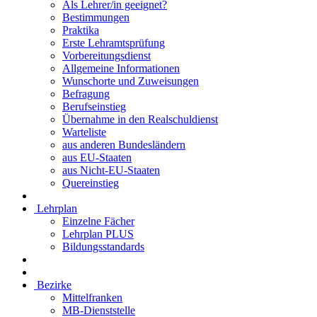
Als Lehrer/in geeignet?
Bestimmungen
Praktika
Erste Lehramtsprüfung
Vorbereitungsdienst
Allgemeine Informationen
Wunschorte und Zuweisungen
Befragung
Berufseinstieg
Übernahme in den Realschuldienst
Warteliste
aus anderen Bundesländern
aus EU-Staaten
aus Nicht-EU-Staaten
Quereinstieg
Lehrplan
Einzelne Fächer
Lehrplan PLUS
Bildungsstandards
Bezirke
Mittelfranken
MB-Dienststelle