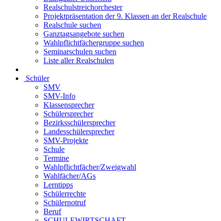
Realschulstreichorchester
Projektpräsentation der 9. Klassen an der Realschule
Realschule suchen
Ganztagsangebote suchen
Wahlpflichtfächergruppe suchen
Seminarschulen suchen
Liste aller Realschulen
Schüler
SMV
SMV-Info
Klassensprecher
Schülersprecher
Bezirksschülersprecher
Landesschülersprecher
SMV-Projekte
Schule
Termine
Wahlpflichtfächer/Zweigwahl
Wahlfächer/AGs
Lerntipps
Schülerrechte
Schülernotruf
Beruf
SCHULEWIRTSCHAFT