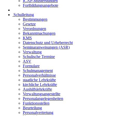
ICAP-Musterstunden
Fortbildungsangebote
Schulleitung
Bestimmungen
Gesetze
Verordnungen
Bekanntmachungen
KMS
Datenschutz und Urheberrecht
Seminaranweisungen (ASR)
Verwaltung
Schulische Termine
ASV
Formulare
Schulmanagement
Personalverhältnisse
staatliche Lehrkräfte
kirchliche Lehrkräfte
Aushilfslehrkräfte
Verwaltungsangestellte
Personalangelegenheiten
Funktionsstellen
Beurteilung
Personalvertretung