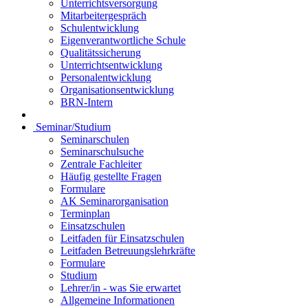
Unterrichtsversorgung
Mitarbeitergespräch
Schulentwicklung
Eigenverantwortliche Schule
Qualitätssicherung
Unterrichtsentwicklung
Personalentwicklung
Organisationsentwicklung
BRN-Intern
Seminar/Studium
Seminarschulen
Seminarschulsuche
Zentrale Fachleiter
Häufig gestellte Fragen
Formulare
AK Seminarorganisation
Terminplan
Einsatzschulen
Leitfaden für Einsatzschulen
Leitfaden Betreuungslehrkräfte
Formulare
Studium
Lehrer/in - was Sie erwartet
Allgemeine Informationen