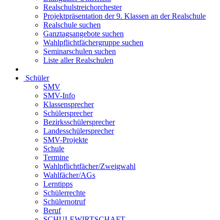
Realschulstreichorchester
Projektpräsentation der 9. Klassen an der Realschule
Realschule suchen
Ganztagsangebote suchen
Wahlpflichtfächergruppe suchen
Seminarschulen suchen
Liste aller Realschulen
Schüler
SMV
SMV-Info
Klassensprecher
Schülersprecher
Bezirksschülersprecher
Landesschülersprecher
SMV-Projekte
Schule
Termine
Wahlpflichtfächer/Zweigwahl
Wahlfächer/AGs
Lerntipps
Schülerrechte
Schülernotruf
Beruf
SCHULEWIRTSCHAFT