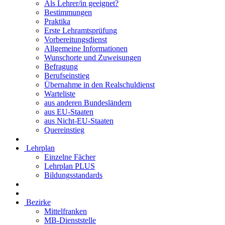
Als Lehrer/in geeignet?
Bestimmungen
Praktika
Erste Lehramtsprüfung
Vorbereitungsdienst
Allgemeine Informationen
Wunschorte und Zuweisungen
Befragung
Berufseinstieg
Übernahme in den Realschuldienst
Warteliste
aus anderen Bundesländern
aus EU-Staaten
aus Nicht-EU-Staaten
Quereinstieg
Lehrplan
Einzelne Fächer
Lehrplan PLUS
Bildungsstandards
Bezirke
Mittelfranken
MB-Dienststelle