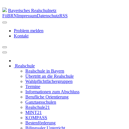
Bayerisches Realschulnetz
FöBRN
Impressum
Datenschutz
RSS
Problem melden
Kontakt
Realschule
Realschule in Bayern
Übertritt an die Realschule
Wahlpflichtfächergruppen
Termine
Informationen zum Abschluss
Berufliche Orientierung
Ganztagsschulen
Realschule21
MINT21
KOMPASS
Bestenförderung
Bilingualer Unterricht