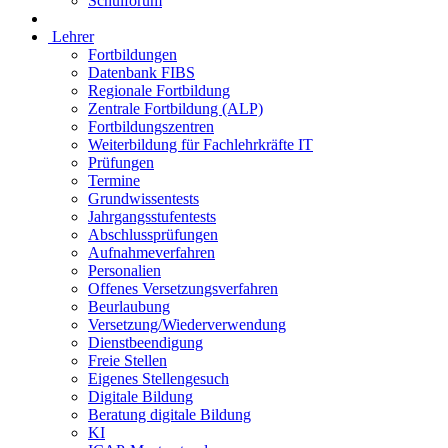
Schulforum
Lehrer
Fortbildungen
Datenbank FIBS
Regionale Fortbildung
Zentrale Fortbildung (ALP)
Fortbildungszentren
Weiterbildung für Fachlehrkräfte IT
Prüfungen
Termine
Grundwissentests
Jahrgangsstufentests
Abschlussprüfungen
Aufnahmeverfahren
Personalien
Offenes Versetzungsverfahren
Beurlaubung
Versetzung/Wiederverwendung
Dienstbeendigung
Freie Stellen
Eigenes Stellengesuch
Digitale Bildung
Beratung digitale Bildung
KI