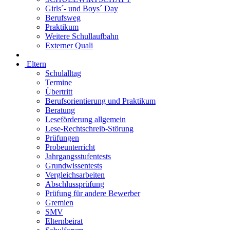
Girls´- und Boys´ Day
Berufsweg
Praktikum
Weitere Schullaufbahn
Externer Quali
Eltern
Schulalltag
Termine
Übertritt
Berufsorientierung und Praktikum
Beratung
Leseförderung allgemein
Lese-Rechtschreib-Störung
Prüfungen
Probeunterricht
Jahrgangsstufentests
Grundwissentests
Vergleichsarbeiten
Abschlussprüfung
Prüfung für andere Bewerber
Gremien
SMV
Elternbeirat