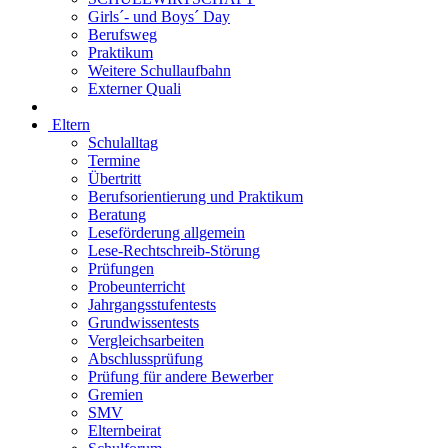
Girls´- und Boys´ Day
Berufsweg
Praktikum
Weitere Schullaufbahn
Externer Quali
Eltern
Schulalltag
Termine
Übertritt
Berufsorientierung und Praktikum
Beratung
Leseförderung allgemein
Lese-Rechtschreib-Störung
Prüfungen
Probeunterricht
Jahrgangsstufentests
Grundwissentests
Vergleichsarbeiten
Abschlussprüfung
Prüfung für andere Bewerber
Gremien
SMV
Elternbeirat