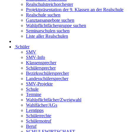
Realschulstreichorchester
Projektpräsentation der 9. Klassen an der Realschule
Realschule suchen
Ganztagsangebote suchen
Wahlpflichtfächergruppe suchen
Seminarschulen suchen
Liste aller Realschulen
Schüler
SMV
SMV-Info
Klassensprecher
Schülersprecher
Bezirksschülersprecher
Landesschülersprecher
SMV-Projekte
Schule
Termine
Wahlpflichtfächer/Zweigwahl
Wahlfächer/AGs
Lerntipps
Schülerrechte
Schülernotruf
Beruf
SCHULEWIRTSCHAFT