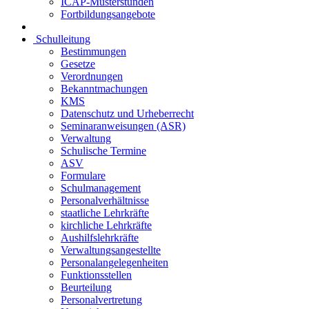
ICAP-Musterstunden
Fortbildungsangebote
Schulleitung
Bestimmungen
Gesetze
Verordnungen
Bekanntmachungen
KMS
Datenschutz und Urheberrecht
Seminaranweisungen (ASR)
Verwaltung
Schulische Termine
ASV
Formulare
Schulmanagement
Personalverhältnisse
staatliche Lehrkräfte
kirchliche Lehrkräfte
Aushilfslehrkräfte
Verwaltungsangestellte
Personalangelegenheiten
Funktionsstellen
Beurteilung
Personalvertretung