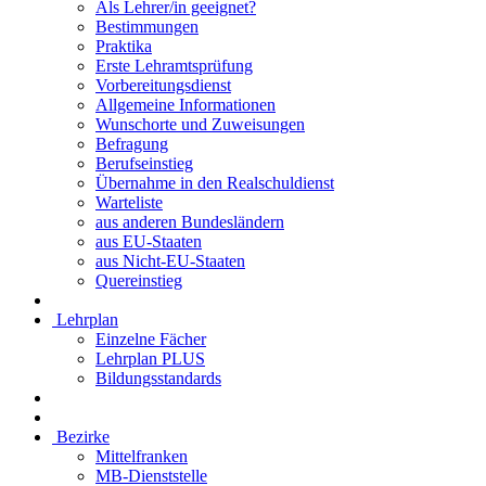
Als Lehrer/in geeignet?
Bestimmungen
Praktika
Erste Lehramtsprüfung
Vorbereitungsdienst
Allgemeine Informationen
Wunschorte und Zuweisungen
Befragung
Berufseinstieg
Übernahme in den Realschuldienst
Warteliste
aus anderen Bundesländern
aus EU-Staaten
aus Nicht-EU-Staaten
Quereinstieg
Lehrplan
Einzelne Fächer
Lehrplan PLUS
Bildungsstandards
Bezirke
Mittelfranken
MB-Dienststelle