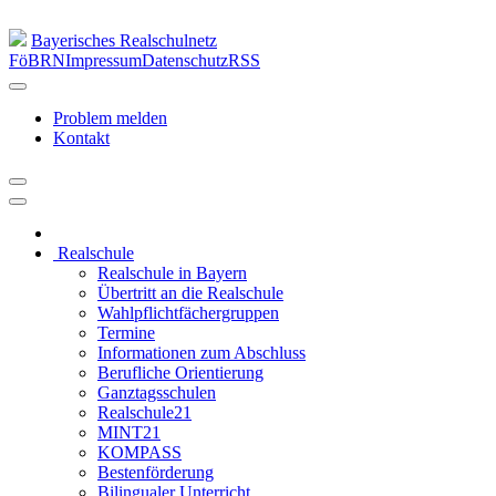
Bayerisches Realschulnetz
FöBRN
Impressum
Datenschutz
RSS
Problem melden
Kontakt
Realschule
Realschule in Bayern
Übertritt an die Realschule
Wahlpflichtfächergruppen
Termine
Informationen zum Abschluss
Berufliche Orientierung
Ganztagsschulen
Realschule21
MINT21
KOMPASS
Bestenförderung
Bilingualer Unterricht