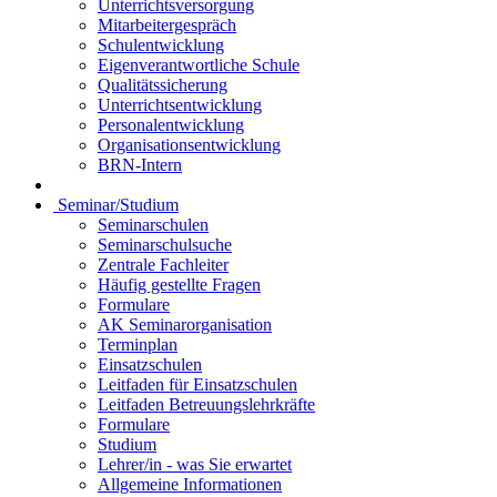
Unterrichtsversorgung
Mitarbeitergespräch
Schulentwicklung
Eigenverantwortliche Schule
Qualitätssicherung
Unterrichtsentwicklung
Personalentwicklung
Organisationsentwicklung
BRN-Intern
Seminar/Studium
Seminarschulen
Seminarschulsuche
Zentrale Fachleiter
Häufig gestellte Fragen
Formulare
AK Seminarorganisation
Terminplan
Einsatzschulen
Leitfaden für Einsatzschulen
Leitfaden Betreuungslehrkräfte
Formulare
Studium
Lehrer/in - was Sie erwartet
Allgemeine Informationen