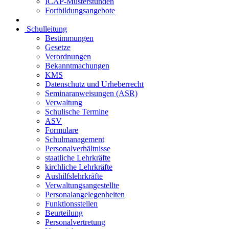
ICAP-Musterstunden
Fortbildungsangebote
Schulleitung
Bestimmungen
Gesetze
Verordnungen
Bekanntmachungen
KMS
Datenschutz und Urheberrecht
Seminaranweisungen (ASR)
Verwaltung
Schulische Termine
ASV
Formulare
Schulmanagement
Personalverhältnisse
staatliche Lehrkräfte
kirchliche Lehrkräfte
Aushilfslehrkräfte
Verwaltungsangestellte
Personalangelegenheiten
Funktionsstellen
Beurteilung
Personalvertretung