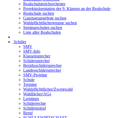
Realschulstreichorchester
Projektpräsentation der 9. Klassen an der Realschule
Realschule suchen
Ganztagsangebote suchen
Wahlpflichtfächergruppe suchen
Seminarschulen suchen
Liste aller Realschulen
Schüler
SMV
SMV-Info
Klassensprecher
Schülersprecher
Bezirksschülersprecher
Landesschülersprecher
SMV-Projekte
Schule
Termine
Wahlpflichtfächer/Zweigwahl
Wahlfächer/AGs
Lerntipps
Schülerrechte
Schülernotruf
Beruf
SCHULEWIRTSCHAFT