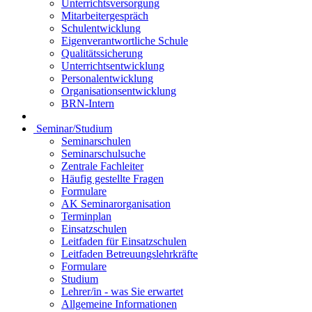
Unterrichtsversorgung
Mitarbeitergespräch
Schulentwicklung
Eigenverantwortliche Schule
Qualitätssicherung
Unterrichtsentwicklung
Personalentwicklung
Organisationsentwicklung
BRN-Intern
Seminar/Studium
Seminarschulen
Seminarschulsuche
Zentrale Fachleiter
Häufig gestellte Fragen
Formulare
AK Seminarorganisation
Terminplan
Einsatzschulen
Leitfaden für Einsatzschulen
Leitfaden Betreuungslehrkräfte
Formulare
Studium
Lehrer/in - was Sie erwartet
Allgemeine Informationen