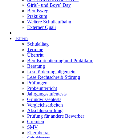
Girls´- und Boys´ Day
Berufsweg
Praktikum
Weitere Schullaufbahn
Externer Quali
Eltern
Schulalltag
Termine
Übertritt
Berufsorientierung und Praktikum
Beratung
Leseförderung allgemein
Lese-Rechtschreib-Störung
Prüfungen
Probeunterricht
Jahrgangsstufentests
Grundwissentests
Vergleichsarbeiten
Abschlussprüfung
Prüfung für andere Bewerber
Gremien
SMV
Elternbeirat