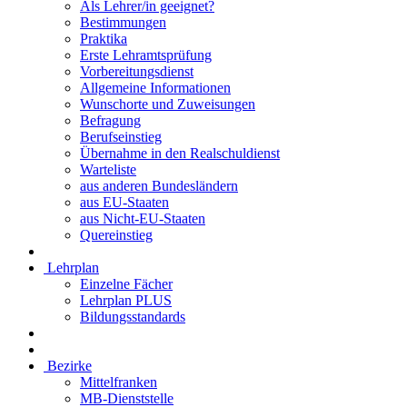
Als Lehrer/in geeignet?
Bestimmungen
Praktika
Erste Lehramtsprüfung
Vorbereitungsdienst
Allgemeine Informationen
Wunschorte und Zuweisungen
Befragung
Berufseinstieg
Übernahme in den Realschuldienst
Warteliste
aus anderen Bundesländern
aus EU-Staaten
aus Nicht-EU-Staaten
Quereinstieg
Lehrplan
Einzelne Fächer
Lehrplan PLUS
Bildungsstandards
Bezirke
Mittelfranken
MB-Dienststelle