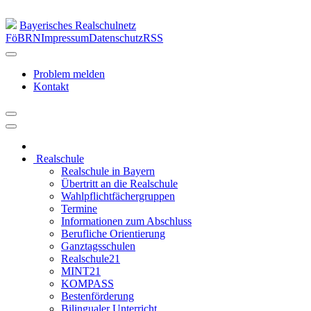
Bayerisches Realschulnetz
FöBRN
Impressum
Datenschutz
RSS
Problem melden
Kontakt
Realschule
Realschule in Bayern
Übertritt an die Realschule
Wahlpflichtfächergruppen
Termine
Informationen zum Abschluss
Berufliche Orientierung
Ganztagsschulen
Realschule21
MINT21
KOMPASS
Bestenförderung
Bilingualer Unterricht