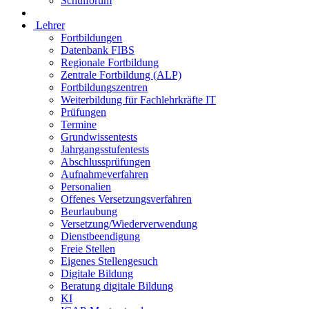
Schulforum
Lehrer
Fortbildungen
Datenbank FIBS
Regionale Fortbildung
Zentrale Fortbildung (ALP)
Fortbildungszentren
Weiterbildung für Fachlehrkräfte IT
Prüfungen
Termine
Grundwissentests
Jahrgangsstufentests
Abschlussprüfungen
Aufnahmeverfahren
Personalien
Offenes Versetzungsverfahren
Beurlaubung
Versetzung/Wiederverwendung
Dienstbeendigung
Freie Stellen
Eigenes Stellengesuch
Digitale Bildung
Beratung digitale Bildung
KI