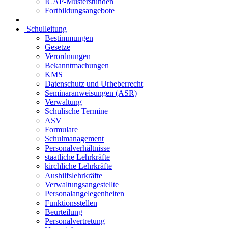
ICAP-Musterstunden
Fortbildungsangebote
Schulleitung
Bestimmungen
Gesetze
Verordnungen
Bekanntmachungen
KMS
Datenschutz und Urheberrecht
Seminaranweisungen (ASR)
Verwaltung
Schulische Termine
ASV
Formulare
Schulmanagement
Personalverhältnisse
staatliche Lehrkräfte
kirchliche Lehrkräfte
Aushilfslehrkräfte
Verwaltungsangestellte
Personalangelegenheiten
Funktionsstellen
Beurteilung
Personalvertretung