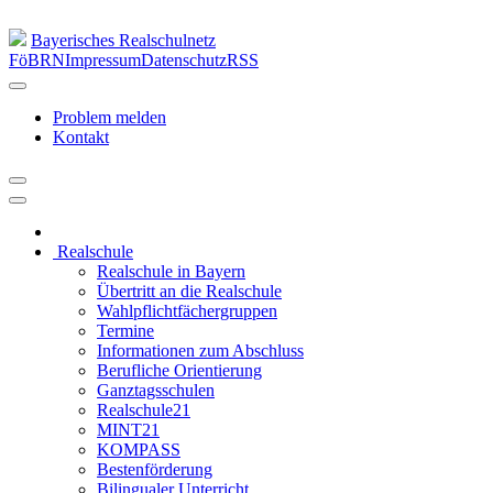
Bayerisches Realschulnetz
FöBRN
Impressum
Datenschutz
RSS
Problem melden
Kontakt
Realschule
Realschule in Bayern
Übertritt an die Realschule
Wahlpflichtfächergruppen
Termine
Informationen zum Abschluss
Berufliche Orientierung
Ganztagsschulen
Realschule21
MINT21
KOMPASS
Bestenförderung
Bilingualer Unterricht