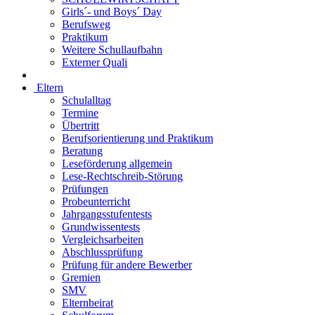
Girls´- und Boys´ Day
Berufsweg
Praktikum
Weitere Schullaufbahn
Externer Quali
Eltern
Schulalltag
Termine
Übertritt
Berufsorientierung und Praktikum
Beratung
Leseförderung allgemein
Lese-Rechtschreib-Störung
Prüfungen
Probeunterricht
Jahrgangsstufentests
Grundwissentests
Vergleichsarbeiten
Abschlussprüfung
Prüfung für andere Bewerber
Gremien
SMV
Elternbeirat