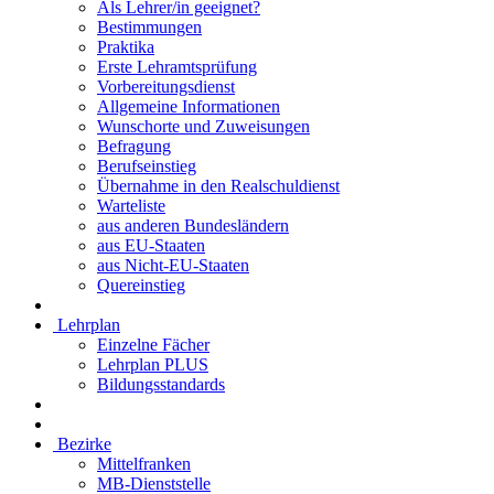
Als Lehrer/in geeignet?
Bestimmungen
Praktika
Erste Lehramtsprüfung
Vorbereitungsdienst
Allgemeine Informationen
Wunschorte und Zuweisungen
Befragung
Berufseinstieg
Übernahme in den Realschuldienst
Warteliste
aus anderen Bundesländern
aus EU-Staaten
aus Nicht-EU-Staaten
Quereinstieg
Lehrplan
Einzelne Fächer
Lehrplan PLUS
Bildungsstandards
Bezirke
Mittelfranken
MB-Dienststelle