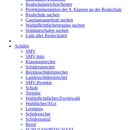
Realschulstreichorchester
Projektpräsentation der 9. Klassen an der Realschule
Realschule suchen
Ganztagsangebote suchen
Wahlpflichtfächergruppe suchen
Seminarschulen suchen
Liste aller Realschulen
Schüler
SMV
SMV-Info
Klassensprecher
Schülersprecher
Bezirksschülersprecher
Landesschülersprecher
SMV-Projekte
Schule
Termine
Wahlpflichtfächer/Zweigwahl
Wahlfächer/AGs
Lerntipps
Schülerrechte
Schülernotruf
Beruf
SCHULEWIRTSCHAFT