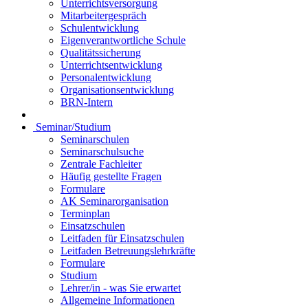
Unterrichtsversorgung
Mitarbeitergespräch
Schulentwicklung
Eigenverantwortliche Schule
Qualitätssicherung
Unterrichtsentwicklung
Personalentwicklung
Organisationsentwicklung
BRN-Intern
Seminar/Studium
Seminarschulen
Seminarschulsuche
Zentrale Fachleiter
Häufig gestellte Fragen
Formulare
AK Seminarorganisation
Terminplan
Einsatzschulen
Leitfaden für Einsatzschulen
Leitfaden Betreuungslehrkräfte
Formulare
Studium
Lehrer/in - was Sie erwartet
Allgemeine Informationen