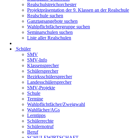
Realschulstreichorchester
Projektpräsentation der 9. Klassen an der Realschule
Realschule suchen
Ganztagsangebote suchen
Wahlpflichtfächergruppe suchen
Seminarschulen suchen
Liste aller Realschulen
Schüler
SMV
SMV-Info
Klassensprecher
Schülersprecher
Bezirksschülersprecher
Landesschülersprecher
SMV-Projekte
Schule
Termine
Wahlpflichtfächer/Zweigwahl
Wahlfächer/AGs
Lerntipps
Schülerrechte
Schülernotruf
Beruf
SCHULEWIRTSCHAFT