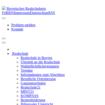
Bayerisches Realschulnetz
FöBRN
Impressum
Datenschutz
RSS
Problem melden
Kontakt
Realschule
Realschule in Bayern
Übertritt an die Realschule
Wahlpflichtfächergruppen
Termine
Informationen zum Abschluss
Berufliche Orientierung
Ganztagsschulen
Realschule21
MINT21
KOMPASS
Bestenförderung
Bilingualer Unterricht