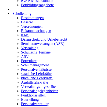
ICAP-Musterstunden
Fortbildungsangebote
Schulleitung
Bestimmungen
Gesetze
Verordnungen
Bekanntmachungen
KMS
Datenschutz und Urheberrecht
Seminaranweisungen (ASR)
Verwaltung
Schulische Termine
ASV
Formulare
Schulmanagement
Personalverhältnisse
staatliche Lehrkräfte
kirchliche Lehrkräfte
Aushilfslehrkräfte
Verwaltungsangestellte
Personalangelegenheiten
Funktionsstellen
Beurteilung
Personalvertretung