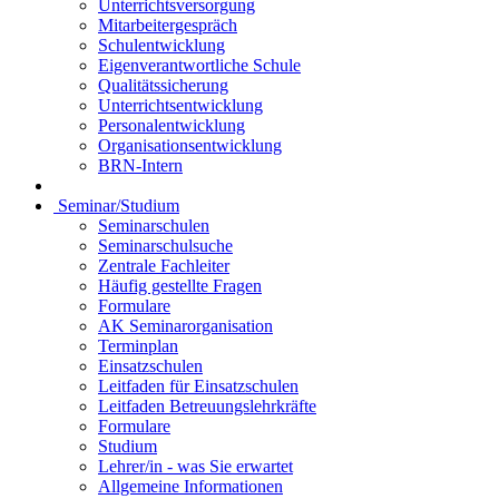
Unterrichtsversorgung
Mitarbeitergespräch
Schulentwicklung
Eigenverantwortliche Schule
Qualitätssicherung
Unterrichtsentwicklung
Personalentwicklung
Organisationsentwicklung
BRN-Intern
Seminar/Studium
Seminarschulen
Seminarschulsuche
Zentrale Fachleiter
Häufig gestellte Fragen
Formulare
AK Seminarorganisation
Terminplan
Einsatzschulen
Leitfaden für Einsatzschulen
Leitfaden Betreuungslehrkräfte
Formulare
Studium
Lehrer/in - was Sie erwartet
Allgemeine Informationen