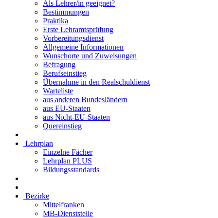
Als Lehrer/in geeignet?
Bestimmungen
Praktika
Erste Lehramtsprüfung
Vorbereitungsdienst
Allgemeine Informationen
Wunschorte und Zuweisungen
Befragung
Berufseinstieg
Übernahme in den Realschuldienst
Warteliste
aus anderen Bundesländern
aus EU-Staaten
aus Nicht-EU-Staaten
Quereinstieg
Lehrplan
Einzelne Fächer
Lehrplan PLUS
Bildungsstandards
Bezirke
Mittelfranken
MB-Dienststelle