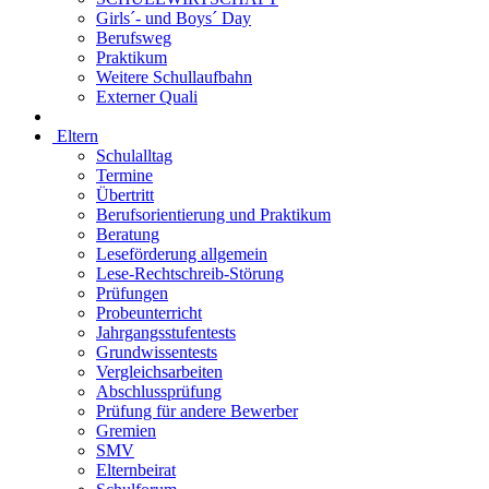
Girls´- und Boys´ Day
Berufsweg
Praktikum
Weitere Schullaufbahn
Externer Quali
Eltern
Schulalltag
Termine
Übertritt
Berufsorientierung und Praktikum
Beratung
Leseförderung allgemein
Lese-Rechtschreib-Störung
Prüfungen
Probeunterricht
Jahrgangsstufentests
Grundwissentests
Vergleichsarbeiten
Abschlussprüfung
Prüfung für andere Bewerber
Gremien
SMV
Elternbeirat