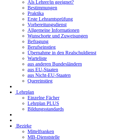
Als Lehrer/in geeignet?
Bestimmungen
Praktika
Erste Lehramtsprüfung
Vorbereitungsdienst
Allgemeine Informationen
Wunschorte und Zuweisungen
Befragung
Berufseinstieg
Übernahme in den Realschuldienst
Warteliste
aus anderen Bundesländern
aus EU-Staaten
aus Nicht-EU-Staaten
Quereinstieg
Lehrplan
Einzelne Fächer
Lehrplan PLUS
Bildungsstandards
Bezirke
Mittelfranken
MB-Dienststelle