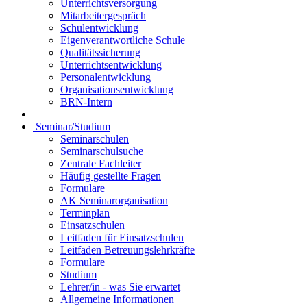
Unterrichtsversorgung
Mitarbeitergespräch
Schulentwicklung
Eigenverantwortliche Schule
Qualitätssicherung
Unterrichtsentwicklung
Personalentwicklung
Organisationsentwicklung
BRN-Intern
Seminar/Studium
Seminarschulen
Seminarschulsuche
Zentrale Fachleiter
Häufig gestellte Fragen
Formulare
AK Seminarorganisation
Terminplan
Einsatzschulen
Leitfaden für Einsatzschulen
Leitfaden Betreuungslehrkräfte
Formulare
Studium
Lehrer/in - was Sie erwartet
Allgemeine Informationen