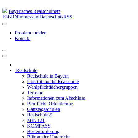
Bayerisches Realschulnetz
FöBRN
Impressum
Datenschutz
RSS
Problem melden
Kontakt
Realschule
Realschule in Bayern
Übertritt an die Realschule
Wahlpflichtfächergruppen
Termine
Informationen zum Abschluss
Berufliche Orientierung
Ganztagsschulen
Realschule21
MINT21
KOMPASS
Bestenförderung
Bilingualer Unterricht