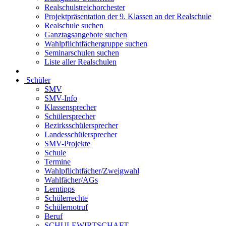
Realschulstreichorchester
Projektpräsentation der 9. Klassen an der Realschule
Realschule suchen
Ganztagsangebote suchen
Wahlpflichtfächergruppe suchen
Seminarschulen suchen
Liste aller Realschulen
Schüler
SMV
SMV-Info
Klassensprecher
Schülersprecher
Bezirksschülersprecher
Landesschülersprecher
SMV-Projekte
Schule
Termine
Wahlpflichtfächer/Zweigwahl
Wahlfächer/AGs
Lerntipps
Schülerrechte
Schülernotruf
Beruf
SCHULEWIRTSCHAFT