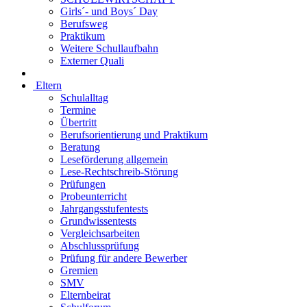
Girls´- und Boys´ Day
Berufsweg
Praktikum
Weitere Schullaufbahn
Externer Quali
Eltern
Schulalltag
Termine
Übertritt
Berufsorientierung und Praktikum
Beratung
Leseförderung allgemein
Lese-Rechtschreib-Störung
Prüfungen
Probeunterricht
Jahrgangsstufentests
Grundwissentests
Vergleichsarbeiten
Abschlussprüfung
Prüfung für andere Bewerber
Gremien
SMV
Elternbeirat