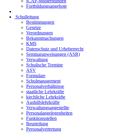
ICAP-Musterstunden
Fortbildungsangebote
Schulleitung
Bestimmungen
Gesetze
Verordnungen
Bekanntmachungen
KMS
Datenschutz und Urheberrecht
Seminaranweisungen (ASR)
Verwaltung
Schulische Termine
ASV
Formulare
Schulmanagement
Personalverhältnisse
staatliche Lehrkräfte
kirchliche Lehrkräfte
Aushilfslehrkräfte
Verwaltungsangestellte
Personalangelegenheiten
Funktionsstellen
Beurteilung
Personalvertretung