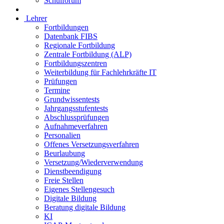
Schulforum
Lehrer
Fortbildungen
Datenbank FIBS
Regionale Fortbildung
Zentrale Fortbildung (ALP)
Fortbildungszentren
Weiterbildung für Fachlehrkräfte IT
Prüfungen
Termine
Grundwissentests
Jahrgangsstufentests
Abschlussprüfungen
Aufnahmeverfahren
Personalien
Offenes Versetzungsverfahren
Beurlaubung
Versetzung/Wiederverwendung
Dienstbeendigung
Freie Stellen
Eigenes Stellengesuch
Digitale Bildung
Beratung digitale Bildung
KI