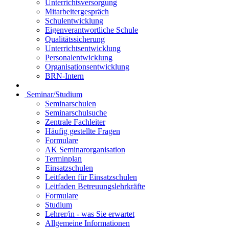
Unterrichtsversorgung
Mitarbeitergespräch
Schulentwicklung
Eigenverantwortliche Schule
Qualitätssicherung
Unterrichtsentwicklung
Personalentwicklung
Organisationsentwicklung
BRN-Intern
Seminar/Studium
Seminarschulen
Seminarschulsuche
Zentrale Fachleiter
Häufig gestellte Fragen
Formulare
AK Seminarorganisation
Terminplan
Einsatzschulen
Leitfaden für Einsatzschulen
Leitfaden Betreuungslehrkräfte
Formulare
Studium
Lehrer/in - was Sie erwartet
Allgemeine Informationen