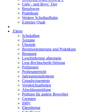
Girls´- und Boys´ Day
Berufsweg
Praktikum
Weitere Schullaufbahn
Externer Quali
Eltern
Schulalltag
Termine
Übertritt
Berufsorientierung und Praktikum
Beratung
Leseförderung allgemein
Lese-Rechtschreib-Störung
Prüfungen
Probeunterricht
Jahrgangsstufentests
Grundwissentests
Vergleichsarbeiten
Abschlussprüfung
Prüfung für andere Bewerber
Gremien
SMV
Elternbeirat