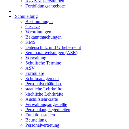
ICAP-Musterstunden
Fortbildungsangebote
Schulleitung
Bestimmungen
Gesetze
Verordnungen
Bekanntmachungen
KMS
Datenschutz und Urheberrecht
Seminaranweisungen (ASR)
Verwaltung
Schulische Termine
ASV
Formulare
Schulmanagement
Personalverhältnisse
staatliche Lehrkräfte
kirchliche Lehrkräfte
Aushilfslehrkräfte
Verwaltungsangestellte
Personalangelegenheiten
Funktionsstellen
Beurteilung
Personalvertretung