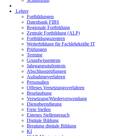
Schulforum
Lehrer
Fortbildungen
Datenbank FIBS
Regionale Fortbildung
Zentrale Fortbildung (ALP)
Fortbildungszentren
Weiterbildung für Fachlehrkräfte IT
Prüfungen
Termine
Grundwissentests
Jahrgangsstufentests
Abschlussprüfungen
Aufnahmeverfahren
Personalien
Offenes Versetzungsverfahren
Beurlaubung
Versetzung/Wiederverwendung
Dienstbeendigung
Freie Stellen
Eigenes Stellengesuch
Digitale Bildung
Beratung digitale Bildung
KI