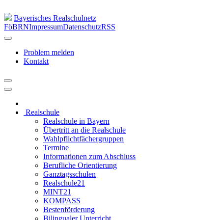
Bayerisches Realschulnetz
FöBRN
Impressum
Datenschutz
RSS
Problem melden
Kontakt
Realschule
Realschule in Bayern
Übertritt an die Realschule
Wahlpflichtfächergruppen
Termine
Informationen zum Abschluss
Berufliche Orientierung
Ganztagsschulen
Realschule21
MINT21
KOMPASS
Bestenförderung
Bilingualer Unterricht