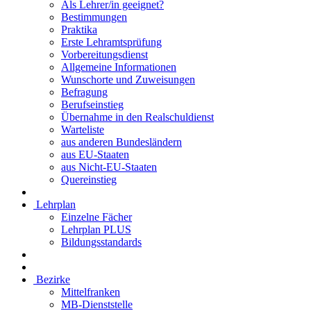
Als Lehrer/in geeignet?
Bestimmungen
Praktika
Erste Lehramtsprüfung
Vorbereitungsdienst
Allgemeine Informationen
Wunschorte und Zuweisungen
Befragung
Berufseinstieg
Übernahme in den Realschuldienst
Warteliste
aus anderen Bundesländern
aus EU-Staaten
aus Nicht-EU-Staaten
Quereinstieg
Lehrplan
Einzelne Fächer
Lehrplan PLUS
Bildungsstandards
Bezirke
Mittelfranken
MB-Dienststelle