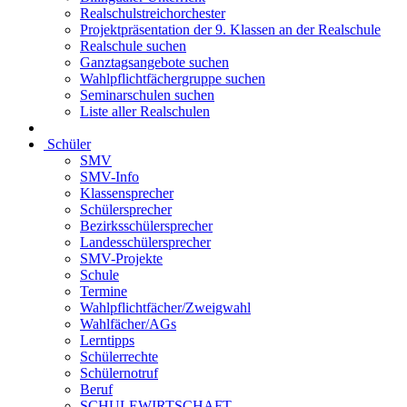
Realschulstreichorchester
Projektpräsentation der 9. Klassen an der Realschule
Realschule suchen
Ganztagsangebote suchen
Wahlpflichtfächergruppe suchen
Seminarschulen suchen
Liste aller Realschulen
Schüler
SMV
SMV-Info
Klassensprecher
Schülersprecher
Bezirksschülersprecher
Landesschülersprecher
SMV-Projekte
Schule
Termine
Wahlpflichtfächer/Zweigwahl
Wahlfächer/AGs
Lerntipps
Schülerrechte
Schülernotruf
Beruf
SCHULEWIRTSCHAFT