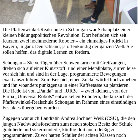
Die Pfaffenwinkel-Realschule in Schongau war Schauplatz einer
kleinen bildungspolitischen Revolution: Dort befinden sich seit
Kurzem zwei hochmoderne Roboter – ein einmaliges Projekt in
Bayern, in ganz Deutschland, ja offenkundig der ganzen Welt. Sie
sollen helfen, das digitale Lernen zu fördern.
Schongau – Sie verfügen über Schwenkarme mit Greifzangen,
drehen sich auf einer Kunststoff- und einer Metallplatte, surren leise
vor sich hin und sind in der Lage, programmierte Bewegungen
exakt auszuführen: Zum Beispiel, einen Zuckerwürfel hochzuheben
und ihn woanders punktgenau in einer Kaffeetasse zu platzieren.
Die Rede ist von „Panda“ und „UR3e“ – zwei kleinen, von der
Firma „Universal Robots“ entwickelten Robotern, die kürzlich der
Pfaffenwinkel-Realschule Schongau im Rahmen eines einstündigen
Festaktes übergeben wurden.
Zugegen war auch Landrätin Andrea Jochner-Weiß (CSU), die den
jungen Nachwuchsforschern zum neuen stolzen Besitz der Schule
gratulierte und sie ermunterte, künftig dort auch fleißig zu
programmieren. Zuvor hatten Schüler der achten Klassen noch