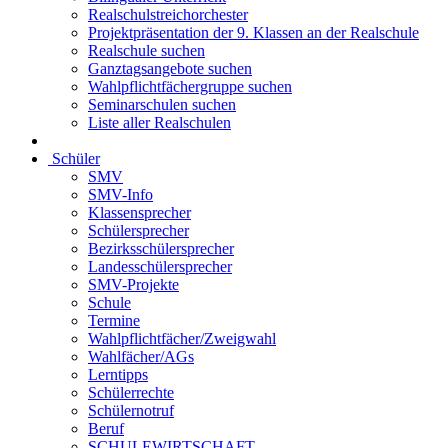
Realschulstreichorchester
Projektpräsentation der 9. Klassen an der Realschule
Realschule suchen
Ganztagsangebote suchen
Wahlpflichtfächergruppe suchen
Seminarschulen suchen
Liste aller Realschulen
Schüler
SMV
SMV-Info
Klassensprecher
Schülersprecher
Bezirksschülersprecher
Landesschülersprecher
SMV-Projekte
Schule
Termine
Wahlpflichtfächer/Zweigwahl
Wahlfächer/AGs
Lerntipps
Schülerrechte
Schülernotruf
Beruf
SCHULEWIRTSCHAFT