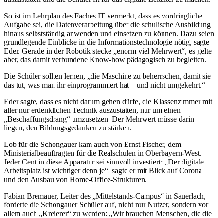
So ist im Lehrplan des Faches IT vermerkt, dass es vordringliche
Aufgabe sei, die Datenverarbeitung über die schulische Ausbildung
hinaus selbstständig anwenden und einsetzen zu können. Dazu seien
grundlegende Einblicke in die Informationstechnologie nötig, sagte
Eder. Gerade in der Robotik stecke „enorm viel Mehrwert“, es gelte
aber, das damit verbundene Know-how pädagogisch zu begleiten.
Die Schüler sollten lernen, „die Maschine zu beherrschen, damit sie
das tut, was man ihr einprogrammiert hat – und nicht umgekehrt.“
Eder sagte, dass es nicht darum gehen dürfe, die Klassenzimmer mit
aller nur erdenklichen Technik auszustatten, nur um einen
„Beschaffungsdrang“ umzusetzen. Der Mehrwert müsse darin
liegen, den Bildungsgedanken zu stärken.
Lob für die Schongauer kam auch von Ernst Fischer, dem
Ministerialbeauftragten für die Realschulen in Oberbayern-West.
Jeder Cent in diese Apparatur sei sinnvoll investiert: „Der digitale
Arbeitsplatz ist wichtiger denn je“, sagte er mit Blick auf Corona
und den Ausbau von Home-Office-Strukturen.
Fabian Bremauer, Leiter des „Mittelstands-Campus“ in Sauerlach,
forderte die Schongauer Schüler auf, nicht nur Nutzer, sondern vor
allem auch „Kreierer“ zu werden: „Wir brauchen Menschen, die die