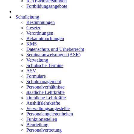
ICAP-Musterstunden
Fortbildungsangebote
Schulleitung
Bestimmungen
Gesetze
Verordnungen
Bekanntmachungen
KMS
Datenschutz und Urheberrecht
Seminaranweisungen (ASR)
Verwaltung
Schulische Termine
ASV
Formulare
Schulmanagement
Personalverhältnisse
staatliche Lehrkräfte
kirchliche Lehrkräfte
Aushilfslehrkräfte
Verwaltungsangestellte
Personalangelegenheiten
Funktionsstellen
Beurteilung
Personalvertretung