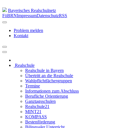
Bayerisches Realschulnetz
FöBRN
Impressum
Datenschutz
RSS
Problem melden
Kontakt
Realschule
Realschule in Bayern
Übertritt an die Realschule
Wahlpflichtfächergruppen
Termine
Informationen zum Abschluss
Berufliche Orientierung
Ganztagsschulen
Realschule21
MINT21
KOMPASS
Bestenförderung
Bilingualer Unterricht