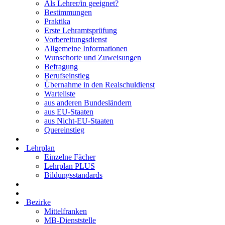
Als Lehrer/in geeignet?
Bestimmungen
Praktika
Erste Lehramtsprüfung
Vorbereitungsdienst
Allgemeine Informationen
Wunschorte und Zuweisungen
Befragung
Berufseinstieg
Übernahme in den Realschuldienst
Warteliste
aus anderen Bundesländern
aus EU-Staaten
aus Nicht-EU-Staaten
Quereinstieg
Lehrplan
Einzelne Fächer
Lehrplan PLUS
Bildungsstandards
Bezirke
Mittelfranken
MB-Dienststelle