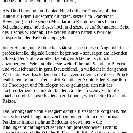
fleißig am Laptop getüftelt – mit Erfolg.
Als Tim Hermann und Fabian Nebel mit dem Cursor auf einen
Button auf dem Bildschirm drückten, setzte sich „Panda“ in
Bewegung, drehte seinen Metallarm in Richtung eines blauen
Schächtelchens, hob dieses hoch und setzte es auf der anderen Seite
des Tisches wieder ab. Die beiden Buben hatten zuvor die
entsprechenden Befehle eingegeben.
In der Schongauer Schule hat spätestens seit diesem Augenblick das
professionelle, digitale Lernen begonnen – sozusagen am lebenden
Objekt. Der Stolz war allen beteiligten Akteuren sichtlich
anzumerken. „Wir sind die erste weiterführende Schule in Bayern
und vielleicht auch in ganz Deutschland, ja vielleicht in der ganzen
Welt – die Berufsschulen einmal ausgenommen –, die dieses Projekt
realisieren konnte.“, freute sich Schulleiter Armin Eder. Sogar ihm
als Theologen und Philologen sei es gelungen, sich mit der
hochmodernen Technik der beiden Geräte ein wenig vertraut zu
machen und sie sogar bedienen zu können, witzelte der Realschul-
Rektor.
Die Schongauer Schule reagiert damit auf staatliche Vorgaben, die
sich schon seit Langem abzeichnen und gerade in der Corona-
Pandemie immer mehr an Bedeutung gewinnen – die
Bildungseinrichtungen zusehends mit professioneller Technik
auszustatten und die Schüler fit für das digitale Zeitalter zu machen.