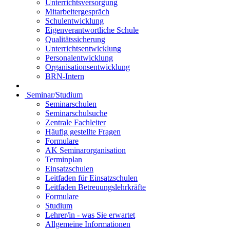
Unterrichtsversorgung
Mitarbeitergespräch
Schulentwicklung
Eigenverantwortliche Schule
Qualitätssicherung
Unterrichtsentwicklung
Personalentwicklung
Organisationsentwicklung
BRN-Intern
Seminar/Studium
Seminarschulen
Seminarschulsuche
Zentrale Fachleiter
Häufig gestellte Fragen
Formulare
AK Seminarorganisation
Terminplan
Einsatzschulen
Leitfaden für Einsatzschulen
Leitfaden Betreuungslehrkräfte
Formulare
Studium
Lehrer/in - was Sie erwartet
Allgemeine Informationen