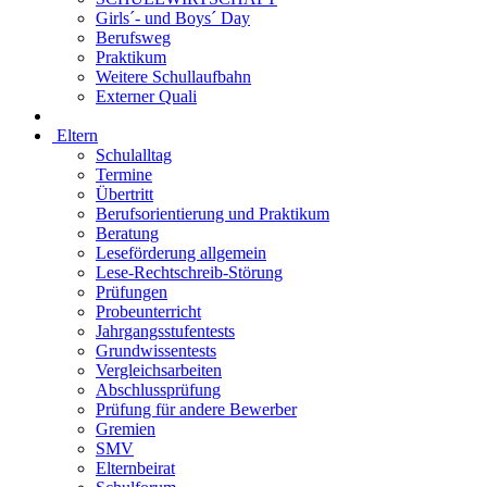
Girls´- und Boys´ Day
Berufsweg
Praktikum
Weitere Schullaufbahn
Externer Quali
Eltern
Schulalltag
Termine
Übertritt
Berufsorientierung und Praktikum
Beratung
Leseförderung allgemein
Lese-Rechtschreib-Störung
Prüfungen
Probeunterricht
Jahrgangsstufentests
Grundwissentests
Vergleichsarbeiten
Abschlussprüfung
Prüfung für andere Bewerber
Gremien
SMV
Elternbeirat