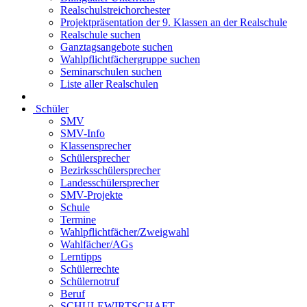
Realschulstreichorchester
Projektpräsentation der 9. Klassen an der Realschule
Realschule suchen
Ganztagsangebote suchen
Wahlpflichtfächergruppe suchen
Seminarschulen suchen
Liste aller Realschulen
Schüler
SMV
SMV-Info
Klassensprecher
Schülersprecher
Bezirksschülersprecher
Landesschülersprecher
SMV-Projekte
Schule
Termine
Wahlpflichtfächer/Zweigwahl
Wahlfächer/AGs
Lerntipps
Schülerrechte
Schülernotruf
Beruf
SCHULEWIRTSCHAFT