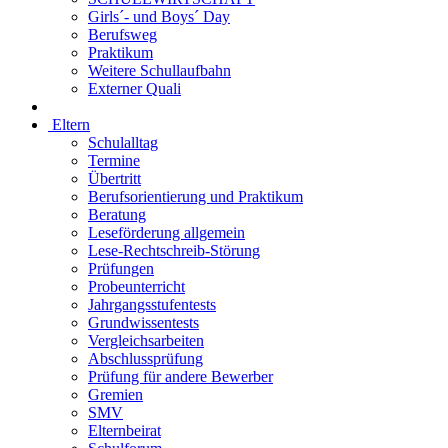
Girls´- und Boys´ Day
Berufsweg
Praktikum
Weitere Schullaufbahn
Externer Quali
Eltern
Schulalltag
Termine
Übertritt
Berufsorientierung und Praktikum
Beratung
Leseförderung allgemein
Lese-Rechtschreib-Störung
Prüfungen
Probeunterricht
Jahrgangsstufentests
Grundwissentests
Vergleichsarbeiten
Abschlussprüfung
Prüfung für andere Bewerber
Gremien
SMV
Elternbeirat