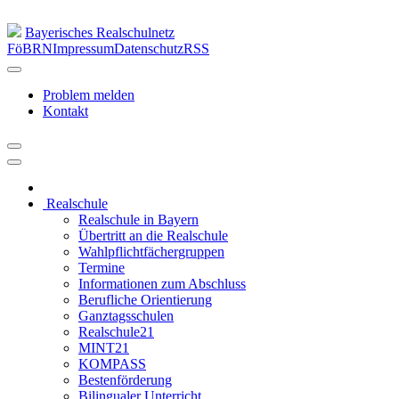
Bayerisches Realschulnetz
FöBRN
Impressum
Datenschutz
RSS
Problem melden
Kontakt
Realschule
Realschule in Bayern
Übertritt an die Realschule
Wahlpflichtfächergruppen
Termine
Informationen zum Abschluss
Berufliche Orientierung
Ganztagsschulen
Realschule21
MINT21
KOMPASS
Bestenförderung
Bilingualer Unterricht