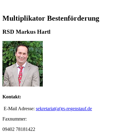
Multiplikator Bestenförderung
RSD Markus Hartl
Kontakt:
E-Mail Adresse:
sekretariat(at)rs-regenstauf.de
Faxnummer:
09402 78181422