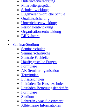
Unterrichtsversorgung
Mitarbeitergespräch
Schulentwicklung
Eigenverantwortliche Schule
Qualitätssicherung
Unterrichtsentwicklung
Personalentwicklung
Organisationsentwicklung
BRN-Intern
Seminar/Studium
Seminarschulen
Seminarschulsuche
Zentrale Fachleiter
Häufig gestellte Fragen
Formulare
AK Seminarorganisation
Terminplan
Einsatzschulen
Leitfaden für Einsatzschulen
Leitfaden Betreuungslehrkräfte
Formulare
Studium
Lehrer/in - was Sie erwartet
Allgemeine Informationen