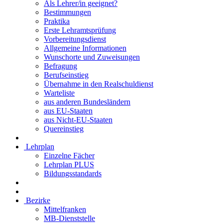
Als Lehrer/in geeignet?
Bestimmungen
Praktika
Erste Lehramtsprüfung
Vorbereitungsdienst
Allgemeine Informationen
Wunschorte und Zuweisungen
Befragung
Berufseinstieg
Übernahme in den Realschuldienst
Warteliste
aus anderen Bundesländern
aus EU-Staaten
aus Nicht-EU-Staaten
Quereinstieg
Lehrplan
Einzelne Fächer
Lehrplan PLUS
Bildungsstandards
Bezirke
Mittelfranken
MB-Dienststelle