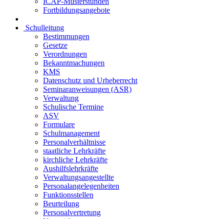
ICAP-Musterstunden
Fortbildungsangebote
Schulleitung
Bestimmungen
Gesetze
Verordnungen
Bekanntmachungen
KMS
Datenschutz und Urheberrecht
Seminaranweisungen (ASR)
Verwaltung
Schulische Termine
ASV
Formulare
Schulmanagement
Personalverhältnisse
staatliche Lehrkräfte
kirchliche Lehrkräfte
Aushilfslehrkräfte
Verwaltungsangestellte
Personalangelegenheiten
Funktionsstellen
Beurteilung
Personalvertretung