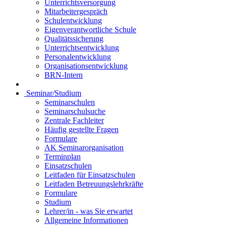
Unterrichtsversorgung
Mitarbeitergespräch
Schulentwicklung
Eigenverantwortliche Schule
Qualitätssicherung
Unterrichtsentwicklung
Personalentwicklung
Organisationsentwicklung
BRN-Intern
Seminar/Studium
Seminarschulen
Seminarschulsuche
Zentrale Fachleiter
Häufig gestellte Fragen
Formulare
AK Seminarorganisation
Terminplan
Einsatzschulen
Leitfaden für Einsatzschulen
Leitfaden Betreuungslehrkräfte
Formulare
Studium
Lehrer/in - was Sie erwartet
Allgemeine Informationen