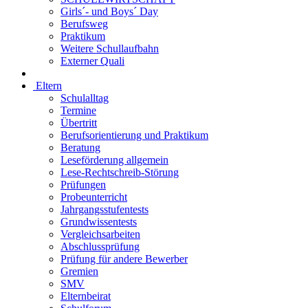
Girls´- und Boys´ Day
Berufsweg
Praktikum
Weitere Schullaufbahn
Externer Quali
Eltern
Schulalltag
Termine
Übertritt
Berufsorientierung und Praktikum
Beratung
Leseförderung allgemein
Lese-Rechtschreib-Störung
Prüfungen
Probeunterricht
Jahrgangsstufentests
Grundwissentests
Vergleichsarbeiten
Abschlussprüfung
Prüfung für andere Bewerber
Gremien
SMV
Elternbeirat