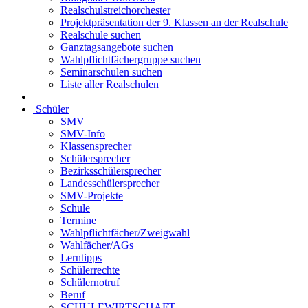
Realschulstreichorchester
Projektpräsentation der 9. Klassen an der Realschule
Realschule suchen
Ganztagsangebote suchen
Wahlpflichtfächergruppe suchen
Seminarschulen suchen
Liste aller Realschulen
Schüler
SMV
SMV-Info
Klassensprecher
Schülersprecher
Bezirksschülersprecher
Landesschülersprecher
SMV-Projekte
Schule
Termine
Wahlpflichtfächer/Zweigwahl
Wahlfächer/AGs
Lerntipps
Schülerrechte
Schülernotruf
Beruf
SCHULEWIRTSCHAFT