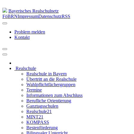
Bayerisches Realschulnetz
FöBRN
Impressum
Datenschutz
RSS
Problem melden
Kontakt
Realschule
Realschule in Bayern
Übertritt an die Realschule
Wahlpflichtfächergruppen
Termine
Informationen zum Abschluss
Berufliche Orientierung
Ganztagsschulen
Realschule21
MINT21
KOMPASS
Bestenförderung
Bilingualer Unterricht