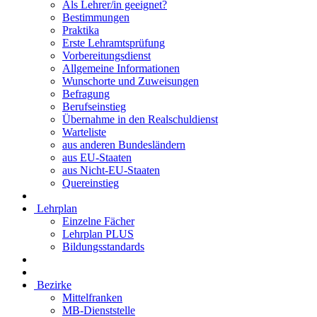
Als Lehrer/in geeignet?
Bestimmungen
Praktika
Erste Lehramtsprüfung
Vorbereitungsdienst
Allgemeine Informationen
Wunschorte und Zuweisungen
Befragung
Berufseinstieg
Übernahme in den Realschuldienst
Warteliste
aus anderen Bundesländern
aus EU-Staaten
aus Nicht-EU-Staaten
Quereinstieg
Lehrplan
Einzelne Fächer
Lehrplan PLUS
Bildungsstandards
Bezirke
Mittelfranken
MB-Dienststelle