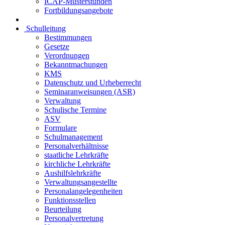
ICAP-Musterstunden
Fortbildungsangebote
Schulleitung
Bestimmungen
Gesetze
Verordnungen
Bekanntmachungen
KMS
Datenschutz und Urheberrecht
Seminaranweisungen (ASR)
Verwaltung
Schulische Termine
ASV
Formulare
Schulmanagement
Personalverhältnisse
staatliche Lehrkräfte
kirchliche Lehrkräfte
Aushilfslehrkräfte
Verwaltungsangestellte
Personalangelegenheiten
Funktionsstellen
Beurteilung
Personalvertretung