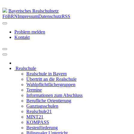
Bayerisches Realschulnetz
FöBRN
Impressum
Datenschutz
RSS
Problem melden
Kontakt
Realschule
Realschule in Bayern
Übertritt an die Realschule
Wahlpflichtfächergruppen
Termine
Informationen zum Abschluss
Berufliche Orientierung
Ganztagsschulen
Realschule21
MINT21
KOMPASS
Bestenförderung
Bilingualer Unterricht