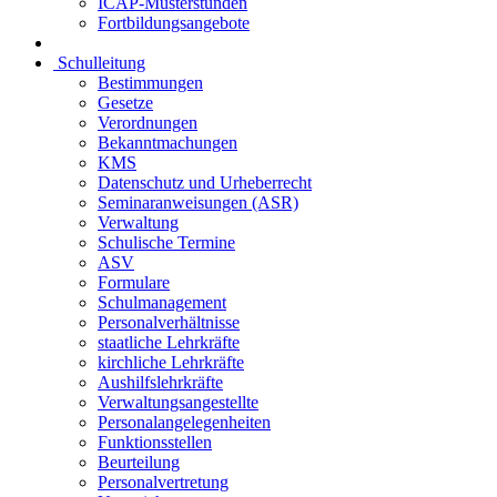
ICAP-Musterstunden
Fortbildungsangebote
Schulleitung
Bestimmungen
Gesetze
Verordnungen
Bekanntmachungen
KMS
Datenschutz und Urheberrecht
Seminaranweisungen (ASR)
Verwaltung
Schulische Termine
ASV
Formulare
Schulmanagement
Personalverhältnisse
staatliche Lehrkräfte
kirchliche Lehrkräfte
Aushilfslehrkräfte
Verwaltungsangestellte
Personalangelegenheiten
Funktionsstellen
Beurteilung
Personalvertretung