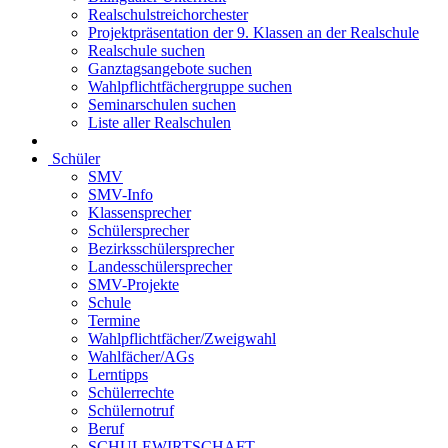
Realschulstreichorchester
Projektpräsentation der 9. Klassen an der Realschule
Realschule suchen
Ganztagsangebote suchen
Wahlpflichtfächergruppe suchen
Seminarschulen suchen
Liste aller Realschulen
Schüler
SMV
SMV-Info
Klassensprecher
Schülersprecher
Bezirksschülersprecher
Landesschülersprecher
SMV-Projekte
Schule
Termine
Wahlpflichtfächer/Zweigwahl
Wahlfächer/AGs
Lerntipps
Schülerrechte
Schülernotruf
Beruf
SCHULEWIRTSCHAFT