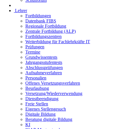
Schulforum
Lehrer
Fortbildungen
Datenbank FIBS
Regionale Fortbildung
Zentrale Fortbildung (ALP)
Fortbildungszentren
Weiterbildung für Fachlehrkräfte IT
Prüfungen
Termine
Grundwissentests
Jahrgangsstufentests
Abschlussprüfungen
Aufnahmeverfahren
Personalien
Offenes Versetzungsverfahren
Beurlaubung
Versetzung/Wiederverwendung
Dienstbeendigung
Freie Stellen
Eigenes Stellengesuch
Digitale Bildung
Beratung digitale Bildung
KI