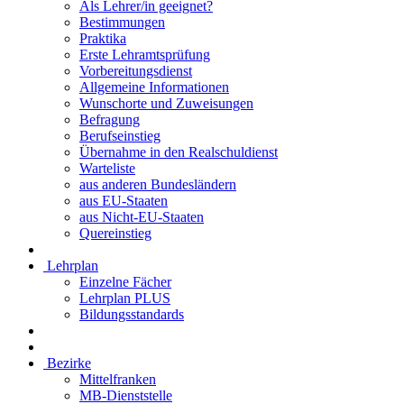
Als Lehrer/in geeignet?
Bestimmungen
Praktika
Erste Lehramtsprüfung
Vorbereitungsdienst
Allgemeine Informationen
Wunschorte und Zuweisungen
Befragung
Berufseinstieg
Übernahme in den Realschuldienst
Warteliste
aus anderen Bundesländern
aus EU-Staaten
aus Nicht-EU-Staaten
Quereinstieg
Lehrplan
Einzelne Fächer
Lehrplan PLUS
Bildungsstandards
Bezirke
Mittelfranken
MB-Dienststelle