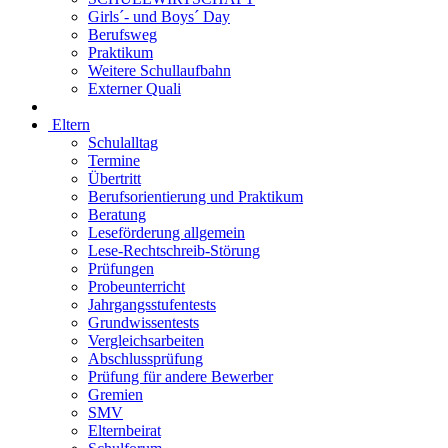
Girls´- und Boys´ Day
Berufsweg
Praktikum
Weitere Schullaufbahn
Externer Quali
Eltern
Schulalltag
Termine
Übertritt
Berufsorientierung und Praktikum
Beratung
Leseförderung allgemein
Lese-Rechtschreib-Störung
Prüfungen
Probeunterricht
Jahrgangsstufentests
Grundwissentests
Vergleichsarbeiten
Abschlussprüfung
Prüfung für andere Bewerber
Gremien
SMV
Elternbeirat