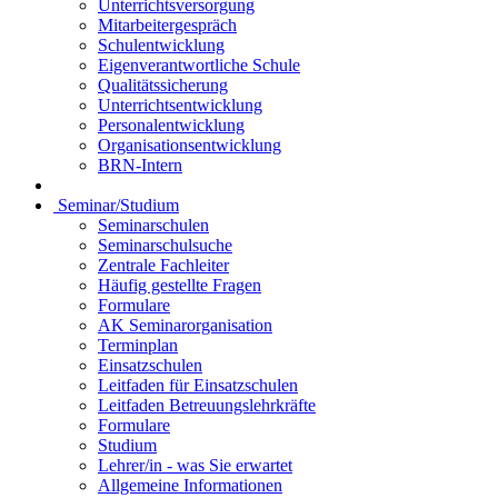
Unterrichtsversorgung
Mitarbeitergespräch
Schulentwicklung
Eigenverantwortliche Schule
Qualitätssicherung
Unterrichtsentwicklung
Personalentwicklung
Organisationsentwicklung
BRN-Intern
Seminar/Studium
Seminarschulen
Seminarschulsuche
Zentrale Fachleiter
Häufig gestellte Fragen
Formulare
AK Seminarorganisation
Terminplan
Einsatzschulen
Leitfaden für Einsatzschulen
Leitfaden Betreuungslehrkräfte
Formulare
Studium
Lehrer/in - was Sie erwartet
Allgemeine Informationen