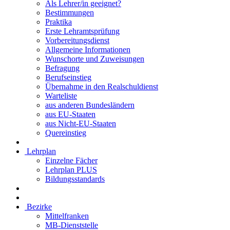
Als Lehrer/in geeignet?
Bestimmungen
Praktika
Erste Lehramtsprüfung
Vorbereitungsdienst
Allgemeine Informationen
Wunschorte und Zuweisungen
Befragung
Berufseinstieg
Übernahme in den Realschuldienst
Warteliste
aus anderen Bundesländern
aus EU-Staaten
aus Nicht-EU-Staaten
Quereinstieg
Lehrplan
Einzelne Fächer
Lehrplan PLUS
Bildungsstandards
Bezirke
Mittelfranken
MB-Dienststelle