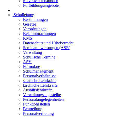
ICAP-Musterstunden
Fortbildungsangebote
Schulleitung
Bestimmungen
Gesetze
Verordnungen
Bekanntmachungen
KMS
Datenschutz und Urheberrecht
Seminaranweisungen (ASR)
Verwaltung
Schulische Termine
ASV
Formulare
Schulmanagement
Personalverhältnisse
staatliche Lehrkräfte
kirchliche Lehrkräfte
Aushilfslehrkräfte
Verwaltungsangestellte
Personalangelegenheiten
Funktionsstellen
Beurteilung
Personalvertretung