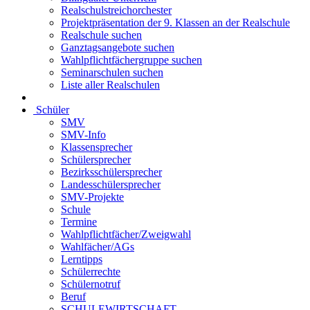
Realschulstreichorchester
Projektpräsentation der 9. Klassen an der Realschule
Realschule suchen
Ganztagsangebote suchen
Wahlpflichtfächergruppe suchen
Seminarschulen suchen
Liste aller Realschulen
Schüler
SMV
SMV-Info
Klassensprecher
Schülersprecher
Bezirksschülersprecher
Landesschülersprecher
SMV-Projekte
Schule
Termine
Wahlpflichtfächer/Zweigwahl
Wahlfächer/AGs
Lerntipps
Schülerrechte
Schülernotruf
Beruf
SCHULEWIRTSCHAFT