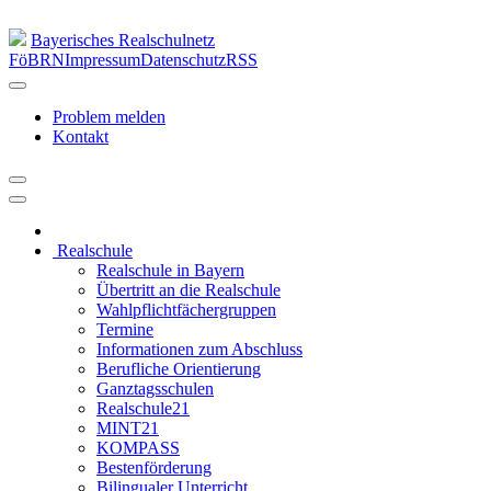
Bayerisches Realschulnetz
FöBRN
Impressum
Datenschutz
RSS
Problem melden
Kontakt
Realschule
Realschule in Bayern
Übertritt an die Realschule
Wahlpflichtfächergruppen
Termine
Informationen zum Abschluss
Berufliche Orientierung
Ganztagsschulen
Realschule21
MINT21
KOMPASS
Bestenförderung
Bilingualer Unterricht