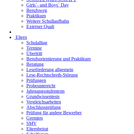
Girls´- und Boys´ Day
Berufsweg
Praktikum
Weitere Schullaufbahn
Externer Quali
Eltern
Schulalltag
Termine
Übertritt
Berufsorientierung und Praktikum
Beratung
Leseförderung allgemein
Lese-Rechtschreib-Störung
Prüfungen
Probeunterricht
Jahrgangsstufentests
Grundwissentests
Vergleichsarbeiten
Abschlussprüfung
Prüfung für andere Bewerber
Gremien
SMV
Elternbeirat