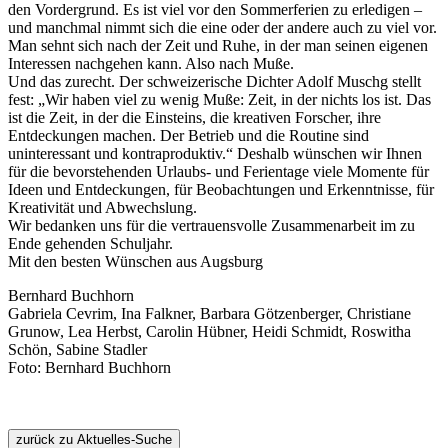
den Vordergrund. Es ist viel vor den Sommerferien zu erledigen –
und manchmal nimmt sich die eine oder der andere auch zu viel vor.
Man sehnt sich nach der Zeit und Ruhe, in der man seinen eigenen
Interessen nachgehen kann. Also nach Muße.
Und das zurecht. Der schweizerische Dichter Adolf Muschg stellt
fest: „Wir haben viel zu wenig Muße: Zeit, in der nichts los ist. Das
ist die Zeit, in der die Einsteins, die kreativen Forscher, ihre
Entdeckungen machen. Der Betrieb und die Routine sind
uninteressant und kontraproduktiv.“ Deshalb wünschen wir Ihnen
für die bevorstehenden Urlaubs- und Ferientage viele Momente für
Ideen und Entdeckungen, für Beobachtungen und Erkenntnisse, für
Kreativität und Abwechslung.
Wir bedanken uns für die vertrauensvolle Zusammenarbeit im zu
Ende gehenden Schuljahr.
Mit den besten Wünschen aus Augsburg
Bernhard Buchhorn
Gabriela Cevrim, Ina Falkner, Barbara Götzenberger, Christiane
Grunow, Lea Herbst, Carolin Hübner, Heidi Schmidt, Roswitha
Schön, Sabine Stadler
Foto: Bernhard Buchhorn
zurück zu Aktuelles-Suche