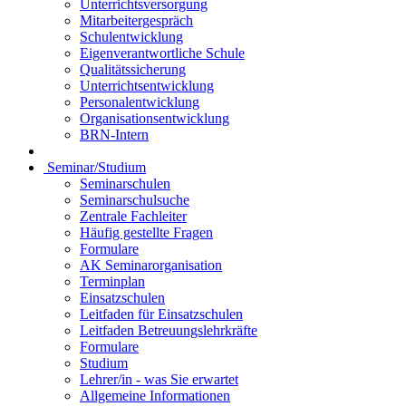
Unterrichtsversorgung
Mitarbeitergespräch
Schulentwicklung
Eigenverantwortliche Schule
Qualitätssicherung
Unterrichtsentwicklung
Personalentwicklung
Organisationsentwicklung
BRN-Intern
Seminar/Studium
Seminarschulen
Seminarschulsuche
Zentrale Fachleiter
Häufig gestellte Fragen
Formulare
AK Seminarorganisation
Terminplan
Einsatzschulen
Leitfaden für Einsatzschulen
Leitfaden Betreuungslehrkräfte
Formulare
Studium
Lehrer/in - was Sie erwartet
Allgemeine Informationen