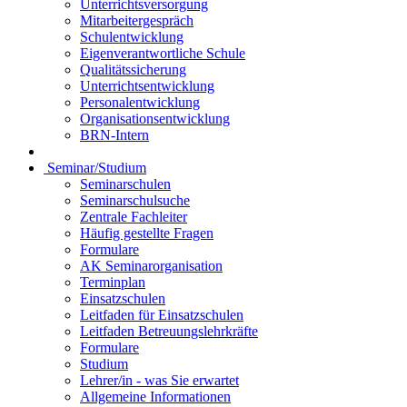
Unterrichtsversorgung
Mitarbeitergespräch
Schulentwicklung
Eigenverantwortliche Schule
Qualitätssicherung
Unterrichtsentwicklung
Personalentwicklung
Organisationsentwicklung
BRN-Intern
Seminar/Studium
Seminarschulen
Seminarschulsuche
Zentrale Fachleiter
Häufig gestellte Fragen
Formulare
AK Seminarorganisation
Terminplan
Einsatzschulen
Leitfaden für Einsatzschulen
Leitfaden Betreuungslehrkräfte
Formulare
Studium
Lehrer/in - was Sie erwartet
Allgemeine Informationen