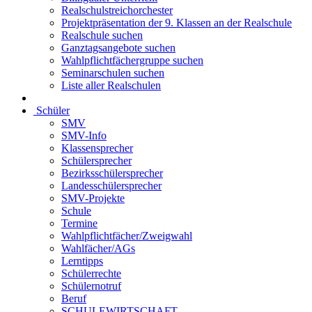
Realschulstreichorchester
Projektpräsentation der 9. Klassen an der Realschule
Realschule suchen
Ganztagsangebote suchen
Wahlpflichtfächergruppe suchen
Seminarschulen suchen
Liste aller Realschulen
Schüler
SMV
SMV-Info
Klassensprecher
Schülersprecher
Bezirksschülersprecher
Landesschülersprecher
SMV-Projekte
Schule
Termine
Wahlpflichtfächer/Zweigwahl
Wahlfächer/AGs
Lerntipps
Schülerrechte
Schülernotruf
Beruf
SCHULEWIRTSCHAFT