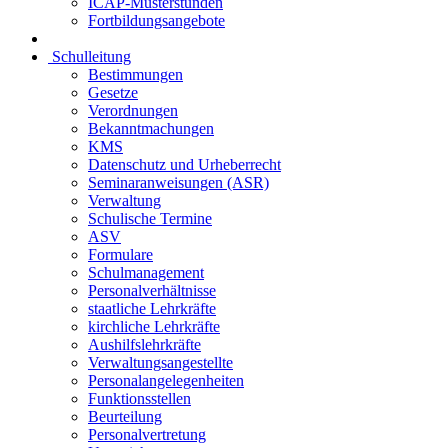
ICAP-Musterstunden
Fortbildungsangebote
Schulleitung
Bestimmungen
Gesetze
Verordnungen
Bekanntmachungen
KMS
Datenschutz und Urheberrecht
Seminaranweisungen (ASR)
Verwaltung
Schulische Termine
ASV
Formulare
Schulmanagement
Personalverhältnisse
staatliche Lehrkräfte
kirchliche Lehrkräfte
Aushilfslehrkräfte
Verwaltungsangestellte
Personalangelegenheiten
Funktionsstellen
Beurteilung
Personalvertretung