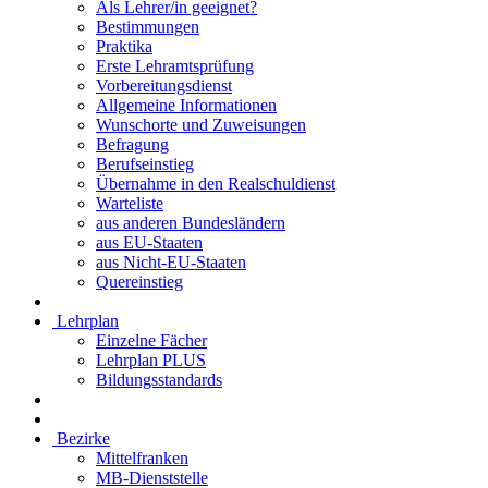
Als Lehrer/in geeignet?
Bestimmungen
Praktika
Erste Lehramtsprüfung
Vorbereitungsdienst
Allgemeine Informationen
Wunschorte und Zuweisungen
Befragung
Berufseinstieg
Übernahme in den Realschuldienst
Warteliste
aus anderen Bundesländern
aus EU-Staaten
aus Nicht-EU-Staaten
Quereinstieg
Lehrplan
Einzelne Fächer
Lehrplan PLUS
Bildungsstandards
Bezirke
Mittelfranken
MB-Dienststelle