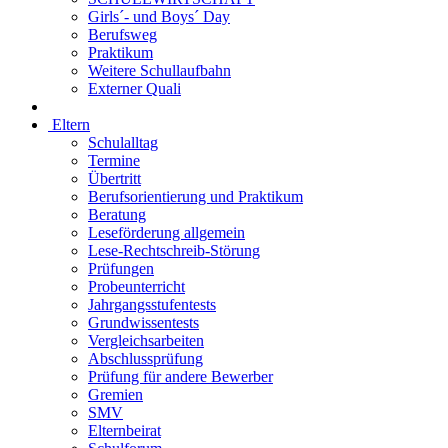
Girls´- und Boys´ Day
Berufsweg
Praktikum
Weitere Schullaufbahn
Externer Quali
Eltern
Schulalltag
Termine
Übertritt
Berufsorientierung und Praktikum
Beratung
Leseförderung allgemein
Lese-Rechtschreib-Störung
Prüfungen
Probeunterricht
Jahrgangsstufentests
Grundwissentests
Vergleichsarbeiten
Abschlussprüfung
Prüfung für andere Bewerber
Gremien
SMV
Elternbeirat