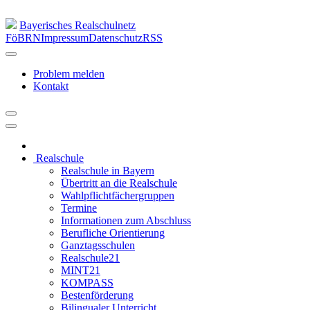
Bayerisches Realschulnetz
FöBRN
Impressum
Datenschutz
RSS
Problem melden
Kontakt
Realschule
Realschule in Bayern
Übertritt an die Realschule
Wahlpflichtfächergruppen
Termine
Informationen zum Abschluss
Berufliche Orientierung
Ganztagsschulen
Realschule21
MINT21
KOMPASS
Bestenförderung
Bilingualer Unterricht