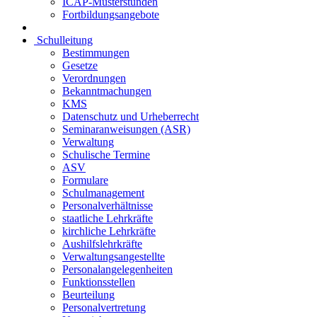
ICAP-Musterstunden
Fortbildungsangebote
Schulleitung
Bestimmungen
Gesetze
Verordnungen
Bekanntmachungen
KMS
Datenschutz und Urheberrecht
Seminaranweisungen (ASR)
Verwaltung
Schulische Termine
ASV
Formulare
Schulmanagement
Personalverhältnisse
staatliche Lehrkräfte
kirchliche Lehrkräfte
Aushilfslehrkräfte
Verwaltungsangestellte
Personalangelegenheiten
Funktionsstellen
Beurteilung
Personalvertretung