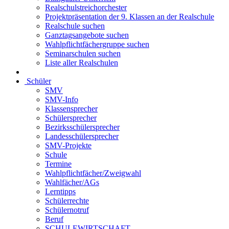
Realschulstreichorchester
Projektpräsentation der 9. Klassen an der Realschule
Realschule suchen
Ganztagsangebote suchen
Wahlpflichtfächergruppe suchen
Seminarschulen suchen
Liste aller Realschulen
Schüler
SMV
SMV-Info
Klassensprecher
Schülersprecher
Bezirksschülersprecher
Landesschülersprecher
SMV-Projekte
Schule
Termine
Wahlpflichtfächer/Zweigwahl
Wahlfächer/AGs
Lerntipps
Schülerrechte
Schülernotruf
Beruf
SCHULEWIRTSCHAFT