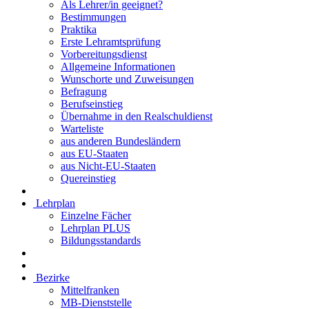
Als Lehrer/in geeignet?
Bestimmungen
Praktika
Erste Lehramtsprüfung
Vorbereitungsdienst
Allgemeine Informationen
Wunschorte und Zuweisungen
Befragung
Berufseinstieg
Übernahme in den Realschuldienst
Warteliste
aus anderen Bundesländern
aus EU-Staaten
aus Nicht-EU-Staaten
Quereinstieg
Lehrplan
Einzelne Fächer
Lehrplan PLUS
Bildungsstandards
Bezirke
Mittelfranken
MB-Dienststelle