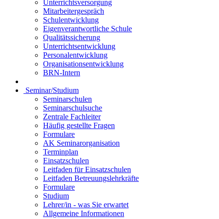
Unterrichtsversorgung
Mitarbeitergespräch
Schulentwicklung
Eigenverantwortliche Schule
Qualitätssicherung
Unterrichtsentwicklung
Personalentwicklung
Organisationsentwicklung
BRN-Intern
Seminar/Studium
Seminarschulen
Seminarschulsuche
Zentrale Fachleiter
Häufig gestellte Fragen
Formulare
AK Seminarorganisation
Terminplan
Einsatzschulen
Leitfaden für Einsatzschulen
Leitfaden Betreuungslehrkräfte
Formulare
Studium
Lehrer/in - was Sie erwartet
Allgemeine Informationen