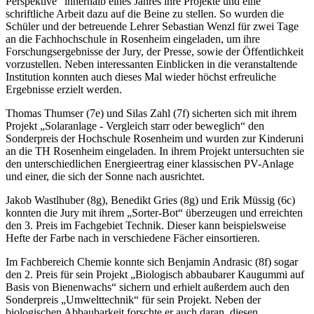
Perspektive“ innerhalb eines Jahres ihre Projekte und eine
schriftliche Arbeit dazu auf die Beine zu stellen. So wurden die
Schüler und der betreuende Lehrer Sebastian Wenzl für zwei Tage
an die Fachhochschule in Rosenheim eingeladen, um ihre
Forschungsergebnisse der Jury, der Presse, sowie der Öffentlichkeit
vorzustellen. Neben interessanten Einblicken in die veranstaltende
Institution konnten auch dieses Mal wieder höchst erfreuliche
Ergebnisse erzielt werden.
Thomas Thumser (7e) und Silas Zahl (7f) sicherten sich mit ihrem
Projekt „Solaranlage - Vergleich starr oder beweglich“ den
Sonderpreis der Hochschule Rosenheim und wurden zur Kinderuni
an die TH Rosenheim eingeladen. In ihrem Projekt untersuchten sie
den unterschiedlichen Energieertrag einer klassischen PV-Anlage
und einer, die sich der Sonne nach ausrichtet.
Jakob Wastlhuber (8g), Benedikt Gries (8g) und Erik Müssig (6c)
konnten die Jury mit ihrem „Sorter-Bot“ überzeugen und erreichten
den 3. Preis im Fachgebiet Technik. Dieser kann beispielsweise
Hefte der Farbe nach in verschiedene Fächer einsortieren.
Im Fachbereich Chemie konnte sich Benjamin Andrasic (8f) sogar
den 2. Preis für sein Projekt „Biologisch abbaubarer Kaugummi auf
Basis von Bienenwachs“ sichern und erhielt außerdem auch den
Sonderpreis „Umwelttechnik“ für sein Projekt. Neben der
biologischen Abbaubarkeit forschte er auch daran, diesen