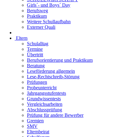
Girls´- und Boys´ Day
Berufsweg
Praktikum
Weitere Schullaufbahn
Externer Quali
Eltern
Schulalltag
Termine
Übertritt
Berufsorientierung und Praktikum
Beratung
Leseförderung allgemein
Lese-Rechtschreib-Störung
Prüfungen
Probeunterricht
Jahrgangsstufentests
Grundwissentests
Vergleichsarbeiten
Abschlussprüfung
Prüfung für andere Bewerber
Gremien
SMV
Elternbeirat