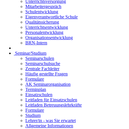
Unterrichtsversorgung
Mitarbeitergespräch
Schulentwicklung
Eigenverantwortliche Schule
Qualitätssicherung
Unterrichtsentwicklung
Personalentwicklung
Organisationsentwicklung
BRN-Intern
Seminar/Studium
Seminarschulen
Seminarschulsuche
Zentrale Fachleiter
Häufig gestellte Fragen
Formulare
AK Seminarorganisation
Terminplan
Einsatzschulen
Leitfaden für Einsatzschulen
Leitfaden Betreuungslehrkräfte
Formulare
Studium
Lehrer/in - was Sie erwartet
Allgemeine Informationen