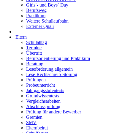
Girls´- und Boys´ Day
Berufsweg
Praktikum
Weitere Schullaufbahn
Externer Quali
Eltern
Schulalltag
Termine
Übertritt
Berufsorientierung und Praktikum
Beratung
Leseförderung allgemein
Lese-Rechtschreib-Störung
Prüfungen
Probeunterricht
Jahrgangsstufentests
Grundwissentests
Vergleichsarbeiten
Abschlussprüfung
Prüfung für andere Bewerber
Gremien
SMV
Elternbeirat