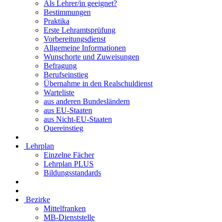
Als Lehrer/in geeignet?
Bestimmungen
Praktika
Erste Lehramtsprüfung
Vorbereitungsdienst
Allgemeine Informationen
Wunschorte und Zuweisungen
Befragung
Berufseinstieg
Übernahme in den Realschuldienst
Warteliste
aus anderen Bundesländern
aus EU-Staaten
aus Nicht-EU-Staaten
Quereinstieg
Lehrplan
Einzelne Fächer
Lehrplan PLUS
Bildungsstandards
Bezirke
Mittelfranken
MB-Dienststelle