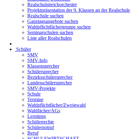
Realschulstreichorchester
Projektpräsentation der 9. Klassen an der Realschule
Realschule suchen
Ganztagsangebote suchen
Wahlpflichtfächergruppe suchen
Seminarschulen suchen
Liste aller Realschulen
Schüler
SMV
SMV-Info
Klassensprecher
Schülersprecher
Bezirksschülersprecher
Landesschülersprecher
SMV-Projekte
Schule
Termine
Wahlpflichtfächer/Zweigwahl
Wahlfächer/AGs
Lerntipps
Schülerrechte
Schülernotruf
Beruf
SCHULEWIRTSCHAFT