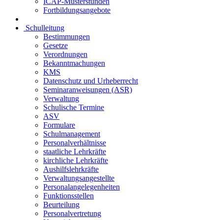
ICAP-Musterstunden
Fortbildungsangebote
Schulleitung
Bestimmungen
Gesetze
Verordnungen
Bekanntmachungen
KMS
Datenschutz und Urheberrecht
Seminaranweisungen (ASR)
Verwaltung
Schulische Termine
ASV
Formulare
Schulmanagement
Personalverhältnisse
staatliche Lehrkräfte
kirchliche Lehrkräfte
Aushilfslehrkräfte
Verwaltungsangestellte
Personalangelegenheiten
Funktionsstellen
Beurteilung
Personalvertretung