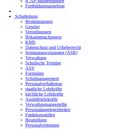
ICAP-Musterstunden
Fortbildungsangebote
Schulleitung
Bestimmungen
Gesetze
Verordnungen
Bekanntmachungen
KMS
Datenschutz und Urheberrecht
Seminaranweisungen (ASR)
Verwaltung
Schulische Termine
ASV
Formulare
Schulmanagement
Personalverhältnisse
staatliche Lehrkräfte
kirchliche Lehrkräfte
Aushilfslehrkräfte
Verwaltungsangestellte
Personalangelegenheiten
Funktionsstellen
Beurteilung
Personalvertretung