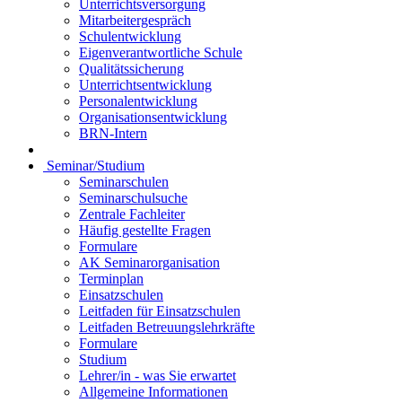
Unterrichtsversorgung
Mitarbeitergespräch
Schulentwicklung
Eigenverantwortliche Schule
Qualitätssicherung
Unterrichtsentwicklung
Personalentwicklung
Organisationsentwicklung
BRN-Intern
Seminar/Studium
Seminarschulen
Seminarschulsuche
Zentrale Fachleiter
Häufig gestellte Fragen
Formulare
AK Seminarorganisation
Terminplan
Einsatzschulen
Leitfaden für Einsatzschulen
Leitfaden Betreuungslehrkräfte
Formulare
Studium
Lehrer/in - was Sie erwartet
Allgemeine Informationen