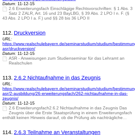
Datum:
11-12-15
2.6 Erweiterungsfach Einschlägige Rechtsvorschriften: § 1 Abs. 3
Satz 2 ZALR, Art. 16 und 23 BayLBG, § 39 Abs. 2 LPO I n. F. (§
43 Abs. 2 LPO I a. F.) und §§ 28 bis 36 LPO II
112.
Druckversion
URL:
https://www.realschulebayern.de/seminarstudium/studium/bestimmu
asr/druckversion/
Datum:
11-12-15
ASR - Anweisungen zum Studienseminar für das Lehramt an
Realschulen
113.
2.6.2 Nichtaufnahme in das Zeugnis
URL:
https://www.realschulebayern.de/seminarstudium/studium/bestimmu
asr/2-ausbildung/26-erweiterungsfach/262-nichtaufnahme-in-das-
zeugnis/
Datum:
11-12-15
2.6 Erweiterungsfach2.6.2 Nichtaufnahme in das Zeugnis Das
Zeugnis über die Erste Staatsprüfung in einem Erweiterungsfach
enthält keinen Hinweis darauf, ob die Prüfung als nachträgliche…
114.
2.6.3 Teilnahme an Veranstaltungen