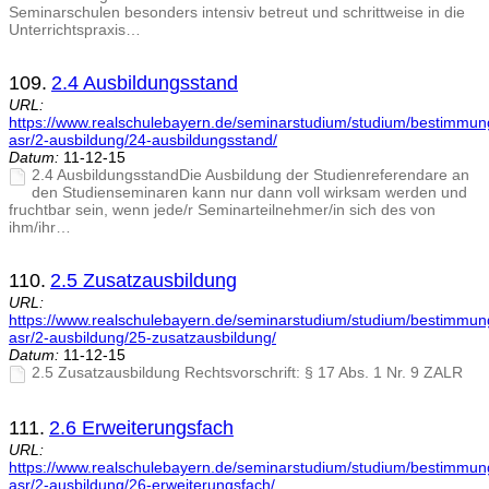
Seminarschulen besonders intensiv betreut und schrittweise in die
Unterrichtspraxis…
109.
2.4 Ausbildungsstand
URL:
https://www.realschulebayern.de/seminarstudium/studium/bestimmu
asr/2-ausbildung/24-ausbildungsstand/
Datum:
11-12-15
2.4 AusbildungsstandDie Ausbildung der Studienreferendare an
den Studienseminaren kann nur dann voll wirksam werden und
fruchtbar sein, wenn jede/r Seminarteilnehmer/in sich des von
ihm/ihr…
110.
2.5 Zusatzausbildung
URL:
https://www.realschulebayern.de/seminarstudium/studium/bestimmu
asr/2-ausbildung/25-zusatzausbildung/
Datum:
11-12-15
2.5 Zusatzausbildung Rechtsvorschrift: § 17 Abs. 1 Nr. 9 ZALR
111.
2.6 Erweiterungsfach
URL:
https://www.realschulebayern.de/seminarstudium/studium/bestimmu
asr/2-ausbildung/26-erweiterungsfach/