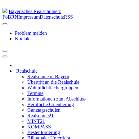
Bayerisches Realschulnetz
FöBRN
Impressum
Datenschutz
RSS
Problem melden
Kontakt
Realschule
Realschule in Bayern
Übertritt an die Realschule
Wahlpflichtfächergruppen
Termine
Informationen zum Abschluss
Berufliche Orientierung
Ganztagsschulen
Realschule21
MINT21
KOMPASS
Bestenförderung
Bilingualer Unterricht