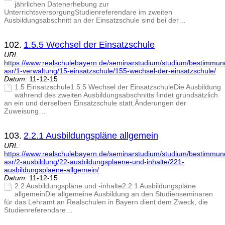
jährlichen Datenerhebung zur
UnterrichtsversorgungStudienreferendare im zweiten
Ausbildungsabschnitt an der Einsatzschule sind bei der…
102.
1.5.5 Wechsel der Einsatzschule
URL:
https://www.realschulebayern.de/seminarstudium/studium/bestimmu
asr/1-verwaltung/15-einsatzschule/155-wechsel-der-einsatzschule/
Datum:
11-12-15
1.5 Einsatzschule1.5.5 Wechsel der EinsatzschuleDie Ausbildung
während des zweiten Ausbildungsabschnitts findet grundsätzlich
an ein und derselben Einsatzschule statt.Änderungen der
Zuweisung…
103.
2.2.1 Ausbildungspläne allgemein
URL:
https://www.realschulebayern.de/seminarstudium/studium/bestimmu
asr/2-ausbildung/22-ausbildungsplaene-und-inhalte/221-
ausbildungsplaene-allgemein/
Datum:
11-12-15
2.2 Ausbildungspläne und -inhalte2.2.1 Ausbildungspläne
allgemeinDie allgemeine Ausbildung an den Studienseminaren
für das Lehramt an Realschulen in Bayern dient dem Zweck, die
Studienreferendare…