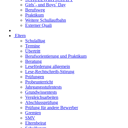
Girls´- und Boys´ Day
Berufsweg
Praktikum
Weitere Schullaufbahn
Externer Quali
Eltern
Schulalltag
Termine
Übertritt
Berufsorientierung und Praktikum
Beratung
Leseförderung allgemein
Lese-Rechtschreib-Störung
Prüfungen
Probeunterricht
Jahrgangsstufentests
Grundwissentests
Vergleichsarbeiten
Abschlussprüfung
Prüfung für andere Bewerber
Gremien
SMV
Elternbeirat