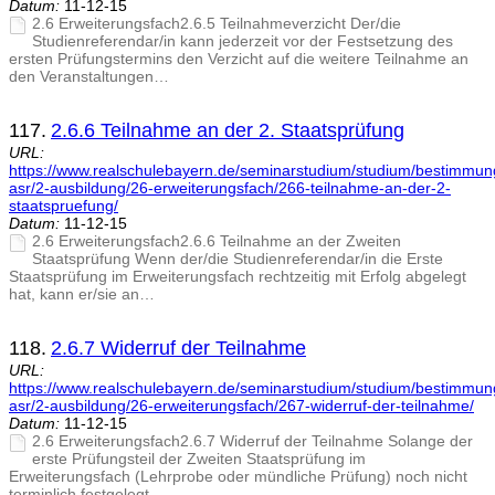
Datum:
11-12-15
2.6 Erweiterungsfach2.6.5 Teilnahmeverzicht Der/die
Studienreferendar/in kann jederzeit vor der Festsetzung des
ersten Prüfungstermins den Verzicht auf die weitere Teilnahme an
den Veranstaltungen…
117.
2.6.6 Teilnahme an der 2. Staatsprüfung
URL:
https://www.realschulebayern.de/seminarstudium/studium/bestimmu
asr/2-ausbildung/26-erweiterungsfach/266-teilnahme-an-der-2-
staatspruefung/
Datum:
11-12-15
2.6 Erweiterungsfach2.6.6 Teilnahme an der Zweiten
Staatsprüfung Wenn der/die Studienreferendar/in die Erste
Staatsprüfung im Erweiterungsfach rechtzeitig mit Erfolg abgelegt
hat, kann er/sie an…
118.
2.6.7 Widerruf der Teilnahme
URL:
https://www.realschulebayern.de/seminarstudium/studium/bestimmu
asr/2-ausbildung/26-erweiterungsfach/267-widerruf-der-teilnahme/
Datum:
11-12-15
2.6 Erweiterungsfach2.6.7 Widerruf der Teilnahme Solange der
erste Prüfungsteil der Zweiten Staatsprüfung im
Erweiterungsfach (Lehrprobe oder mündliche Prüfung) noch nicht
terminlich festgelegt…