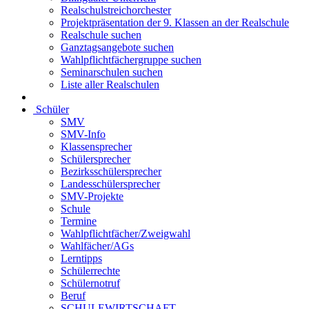
Realschulstreichorchester
Projektpräsentation der 9. Klassen an der Realschule
Realschule suchen
Ganztagsangebote suchen
Wahlpflichtfächergruppe suchen
Seminarschulen suchen
Liste aller Realschulen
Schüler
SMV
SMV-Info
Klassensprecher
Schülersprecher
Bezirksschülersprecher
Landesschülersprecher
SMV-Projekte
Schule
Termine
Wahlpflichtfächer/Zweigwahl
Wahlfächer/AGs
Lerntipps
Schülerrechte
Schülernotruf
Beruf
SCHULEWIRTSCHAFT