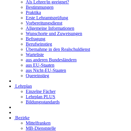
Als Lehrer/in geeignet?
Bestimmungen
Praktika
Erste Lehramtsprüfung
Vorbereitungsdienst
Allgemeine Informationen
Wunschorte und Zuweisungen
Befragung
Berufseinstieg
Übernahme in den Realschuldienst
Warteliste
aus anderen Bundesländern
aus EU-Staaten
aus Nicht-EU-Staaten
Quereinstieg
Lehrplan
Einzelne Fächer
Lehrplan PLUS
Bildungsstandards
Bezirke
Mittelfranken
MB-Dienststelle