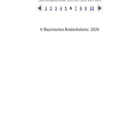
Suchergebnisse 101 bis 120 von 943
vorh
näc
1
2
3
4
5
6
7
8
9
10
erig
hste
e
© Bayerisches Realschulnetz 2026