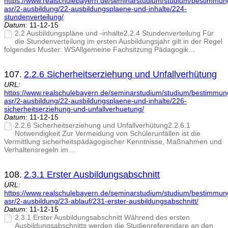
https://www.realschulebayern.de/seminarstudium/studium/bestimmu
asr/2-ausbildung/22-ausbildungsplaene-und-inhalte/224-
stundenverteilung/
Datum:
11-12-15
2.2 Ausbildungspläne und -inhalte2.2.4 Stundenverteilung Für
die Stundenverteilung im ersten Ausbildungsjahr gilt in der Regel
folgendes Muster: WSAllgemeine Fachsitzung Pädagogik…
107.
2.2.6 Sicherheitserziehung und Unfallverhütung
URL:
https://www.realschulebayern.de/seminarstudium/studium/bestimmu
asr/2-ausbildung/22-ausbildungsplaene-und-inhalte/226-
sicherheitserziehung-und-unfallverhuetung/
Datum:
11-12-15
2.2.6 Sicherheitserziehung und Unfallverhütung2.2.6.1
Notwendigkeit Zur Vermeidung von Schülerunfällen ist die
Vermittlung sicherheitspädagogi­scher Kenntnisse, Maßnahmen und
Verhaltensregeln im…
108.
2.3.1 Erster Ausbildungsabschnitt
URL:
https://www.realschulebayern.de/seminarstudium/studium/bestimmu
asr/2-ausbildung/23-ablauf/231-erster-ausbildungsabschnitt/
Datum:
11-12-15
2.3.1 Erster Ausbildungsabschnitt Während des ersten
Ausbildungsabschnitts werden die Studienreferendare an den