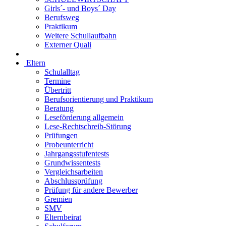
Girls´- und Boys´ Day
Berufsweg
Praktikum
Weitere Schullaufbahn
Externer Quali
Eltern
Schulalltag
Termine
Übertritt
Berufsorientierung und Praktikum
Beratung
Leseförderung allgemein
Lese-Rechtschreib-Störung
Prüfungen
Probeunterricht
Jahrgangsstufentests
Grundwissentests
Vergleichsarbeiten
Abschlussprüfung
Prüfung für andere Bewerber
Gremien
SMV
Elternbeirat