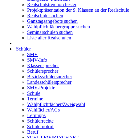
Realschulstreichorchester
Projektpräsentation der 9. Klassen an der Realschule
Realschule suchen
Ganztagsangebote suchen
Wahlpflichtfächergruppe suchen
Seminarschulen suchen
Liste aller Realschulen
Schüler
SMV
SMV-Info
Klassensprecher
Schülersprecher
Bezirksschülersprecher
Landesschülersprecher
SMV-Projekte
Schule
Termine
Wahlpflichtfächer/Zweigwahl
Wahlfächer/AGs
Lerntipps
Schülerrechte
Schülernotruf
Beruf
SCHULEWIRTSCHAFT