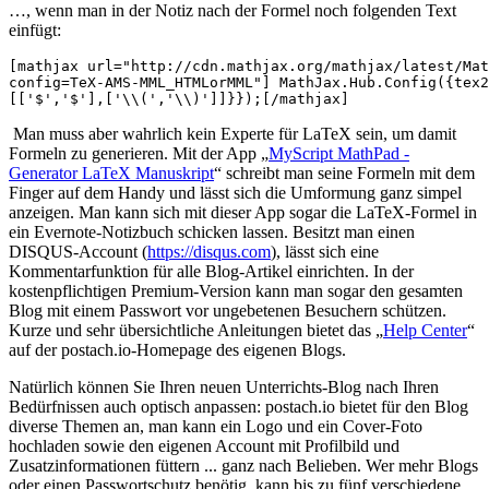
…, wenn man in der Notiz nach der Formel noch folgenden Text
einfügt:
[mathjax url="http://cdn.mathjax.org/mathjax/latest/Mat
config=TeX-AMS-MML_HTMLorMML"] MathJax.Hub.Config({tex2
[['$','$'],['\\(','\\)']]}});[/mathjax]
Man muss aber wahrlich kein Experte für LaTeX sein, um damit
Formeln zu generieren. Mit der App „
MyScript MathPad -
Generator LaTeX Manuskript
“ schreibt man seine Formeln mit dem
Finger auf dem Handy und lässt sich die Umformung ganz simpel
anzeigen. Man kann sich mit dieser App sogar die LaTeX-Formel in
ein Evernote-Notizbuch schicken lassen. Besitzt man einen
DISQUS-Account (
https://disqus.com
), lässt sich eine
Kommentarfunktion für alle Blog-Artikel einrichten. In der
kostenpflichtigen Premium-Version kann man sogar den gesamten
Blog mit einem Passwort vor ungebetenen Besuchern schützen.
Kurze und sehr übersichtliche Anleitungen bietet das „
Help Center
“
auf der postach.io-Homepage des eigenen Blogs.
Natürlich können Sie Ihren neuen Unterrichts-Blog nach Ihren
Bedürfnissen auch optisch anpassen: postach.io bietet für den Blog
diverse Themen an, man kann ein Logo und ein Cover-Foto
hochladen sowie den eigenen Account mit Profilbild und
Zusatzinformationen füttern ... ganz nach Belieben. Wer mehr Blogs
oder einen Passwortschutz benötig, kann bis zu fünf verschiedene