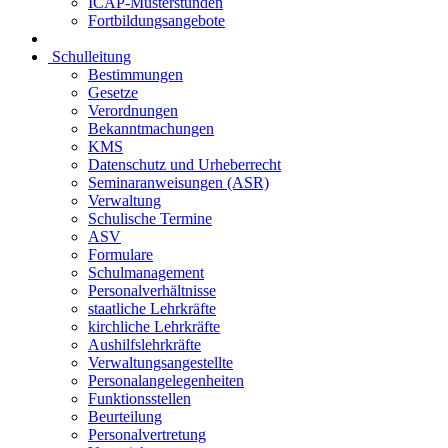
ICAP-Musterstunden
Fortbildungsangebote
Schulleitung
Bestimmungen
Gesetze
Verordnungen
Bekanntmachungen
KMS
Datenschutz und Urheberrecht
Seminaranweisungen (ASR)
Verwaltung
Schulische Termine
ASV
Formulare
Schulmanagement
Personalverhältnisse
staatliche Lehrkräfte
kirchliche Lehrkräfte
Aushilfslehrkräfte
Verwaltungsangestellte
Personalangelegenheiten
Funktionsstellen
Beurteilung
Personalvertretung