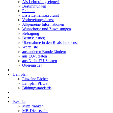
Als Lehrer/in geeignet?
Bestimmungen
Praktika
Erste Lehramtsprüfung
Vorbereitungsdienst
Allgemeine Informationen
Wunschorte und Zuweisungen
Befragung
Berufseinstieg
Übernahme in den Realschuldienst
Warteliste
aus anderen Bundesländern
aus EU-Staaten
aus Nicht-EU-Staaten
Quereinstieg
Lehrplan
Einzelne Fächer
Lehrplan PLUS
Bildungsstandards
Bezirke
Mittelfranken
MB-Dienststelle