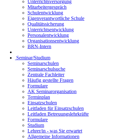
Unterrichtsversorgung
Mitarbeitergespräch
Schulentwicklung
Eigenverantwortliche Schule
Qualitätssicherung
Unterrichtsentwicklung
Personalentwicklung
Organisationsentwicklung
BRN-Intern
Seminar/Studium
Seminarschulen
Seminarschulsuche
Zentrale Fachleiter
Häufig gestellte Fragen
Formulare
AK Seminarorganisation
Terminplan
Einsatzschulen
Leitfaden für Einsatzschulen
Leitfaden Betreuungslehrkräfte
Formulare
Studium
Lehrer/in - was Sie erwartet
Allgemeine Informationen