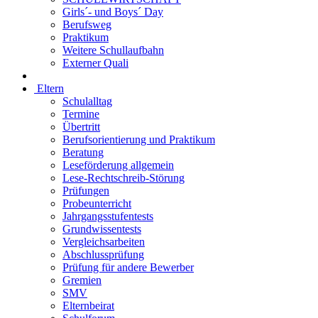
Girls´- und Boys´ Day
Berufsweg
Praktikum
Weitere Schullaufbahn
Externer Quali
Eltern
Schulalltag
Termine
Übertritt
Berufsorientierung und Praktikum
Beratung
Leseförderung allgemein
Lese-Rechtschreib-Störung
Prüfungen
Probeunterricht
Jahrgangsstufentests
Grundwissentests
Vergleichsarbeiten
Abschlussprüfung
Prüfung für andere Bewerber
Gremien
SMV
Elternbeirat