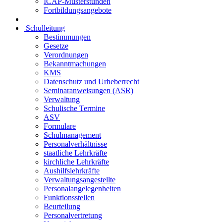
ICAP-Musterstunden
Fortbildungsangebote
Schulleitung
Bestimmungen
Gesetze
Verordnungen
Bekanntmachungen
KMS
Datenschutz und Urheberrecht
Seminaranweisungen (ASR)
Verwaltung
Schulische Termine
ASV
Formulare
Schulmanagement
Personalverhältnisse
staatliche Lehrkräfte
kirchliche Lehrkräfte
Aushilfslehrkräfte
Verwaltungsangestellte
Personalangelegenheiten
Funktionsstellen
Beurteilung
Personalvertretung