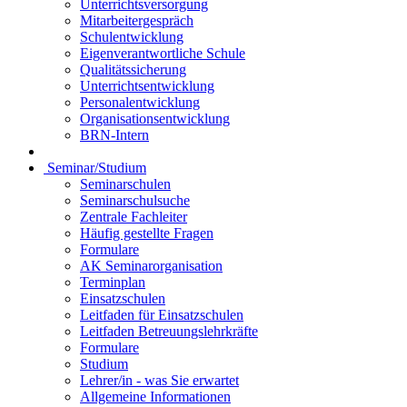
Unterrichtsversorgung
Mitarbeitergespräch
Schulentwicklung
Eigenverantwortliche Schule
Qualitätssicherung
Unterrichtsentwicklung
Personalentwicklung
Organisationsentwicklung
BRN-Intern
Seminar/Studium
Seminarschulen
Seminarschulsuche
Zentrale Fachleiter
Häufig gestellte Fragen
Formulare
AK Seminarorganisation
Terminplan
Einsatzschulen
Leitfaden für Einsatzschulen
Leitfaden Betreuungslehrkräfte
Formulare
Studium
Lehrer/in - was Sie erwartet
Allgemeine Informationen