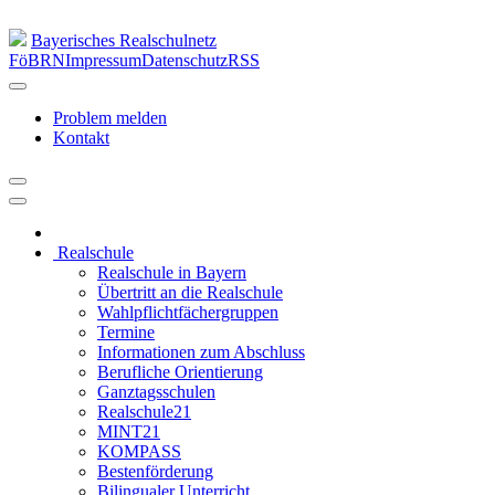
Bayerisches Realschulnetz
FöBRN
Impressum
Datenschutz
RSS
Problem melden
Kontakt
Realschule
Realschule in Bayern
Übertritt an die Realschule
Wahlpflichtfächergruppen
Termine
Informationen zum Abschluss
Berufliche Orientierung
Ganztagsschulen
Realschule21
MINT21
KOMPASS
Bestenförderung
Bilingualer Unterricht