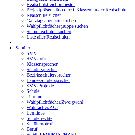
Realschulstreichorchester
Projektpräsentation der 9. Klassen an der Realschule
Realschule suchen
Ganztagsangebote suchen
Wahlpflichtfächergruppe suchen
Seminarschulen suchen
Liste aller Realschulen
Schüler
SMV
SMV-Info
Klassensprecher
Schülersprecher
Bezirksschülersprecher
Landesschülersprecher
SMV-Projekte
Schule
Termine
Wahlpflichtfächer/Zweigwahl
Wahlfächer/AGs
Lerntipps
Schülerrechte
Schülernotruf
Beruf
SCHULEWIRTSCHAFT