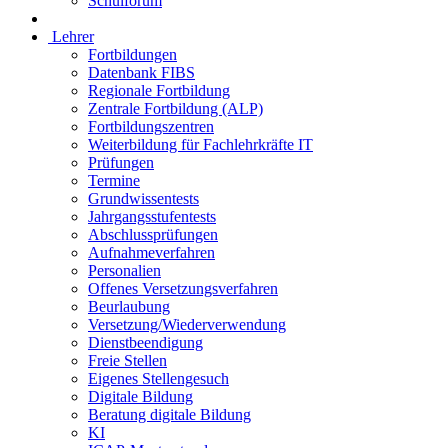
Schulforum
Lehrer
Fortbildungen
Datenbank FIBS
Regionale Fortbildung
Zentrale Fortbildung (ALP)
Fortbildungszentren
Weiterbildung für Fachlehrkräfte IT
Prüfungen
Termine
Grundwissentests
Jahrgangsstufentests
Abschlussprüfungen
Aufnahmeverfahren
Personalien
Offenes Versetzungsverfahren
Beurlaubung
Versetzung/Wiederverwendung
Dienstbeendigung
Freie Stellen
Eigenes Stellengesuch
Digitale Bildung
Beratung digitale Bildung
KI