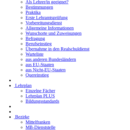
Als Lehrer/in geeignet?
Bestimmungen
Praktika
Erste Lehramtsprüfung
Vorbereitungsdienst
Allgemeine Informationen
Wunschorte und Zuweisungen
Befragung
Berufseinstieg
Übernahme in den Realschuldienst
Warteliste
aus anderen Bundesländern
aus EU-Staaten
aus Nicht-EU-Staaten
Quereinstieg
Lehrplan
Einzelne Fächer
Lehrplan PLUS
Bildungsstandards
Bezirke
Mittelfranken
MB-Dienststelle