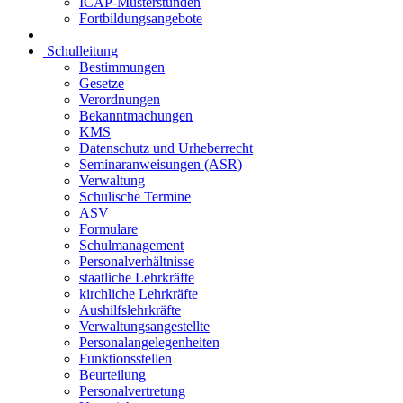
ICAP-Musterstunden
Fortbildungsangebote
Schulleitung
Bestimmungen
Gesetze
Verordnungen
Bekanntmachungen
KMS
Datenschutz und Urheberrecht
Seminaranweisungen (ASR)
Verwaltung
Schulische Termine
ASV
Formulare
Schulmanagement
Personalverhältnisse
staatliche Lehrkräfte
kirchliche Lehrkräfte
Aushilfslehrkräfte
Verwaltungsangestellte
Personalangelegenheiten
Funktionsstellen
Beurteilung
Personalvertretung