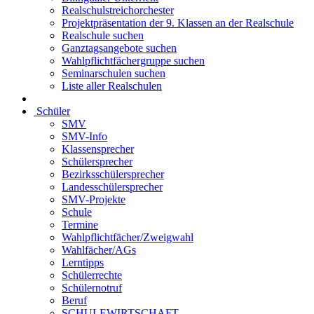
Realschulstreichorchester
Projektpräsentation der 9. Klassen an der Realschule
Realschule suchen
Ganztagsangebote suchen
Wahlpflichtfächergruppe suchen
Seminarschulen suchen
Liste aller Realschulen
Schüler
SMV
SMV-Info
Klassensprecher
Schülersprecher
Bezirksschülersprecher
Landesschülersprecher
SMV-Projekte
Schule
Termine
Wahlpflichtfächer/Zweigwahl
Wahlfächer/AGs
Lerntipps
Schülerrechte
Schülernotruf
Beruf
SCHULEWIRTSCHAFT