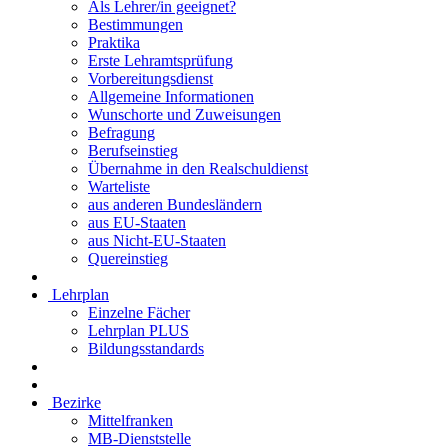
Als Lehrer/in geeignet?
Bestimmungen
Praktika
Erste Lehramtsprüfung
Vorbereitungsdienst
Allgemeine Informationen
Wunschorte und Zuweisungen
Befragung
Berufseinstieg
Übernahme in den Realschuldienst
Warteliste
aus anderen Bundesländern
aus EU-Staaten
aus Nicht-EU-Staaten
Quereinstieg
Lehrplan
Einzelne Fächer
Lehrplan PLUS
Bildungsstandards
Bezirke
Mittelfranken
MB-Dienststelle