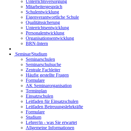
Unterrichtsversorgung
Mitarbeitergespräch
Schulentwicklung
Eigenverantwortliche Schule
Qualitätssicherung
Unterrichtsentwicklung
Personalentwicklung
Organisationsentwicklung
BRN-Intern
Seminar/Studium
Seminarschulen
Seminarschulsuche
Zentrale Fachleiter
Häufig gestellte Fragen
Formulare
AK Seminarorganisation
Terminplan
Einsatzschulen
Leitfaden für Einsatzschulen
Leitfaden Betreuungslehrkräfte
Formulare
Studium
Lehrer/in - was Sie erwartet
Allgemeine Informationen