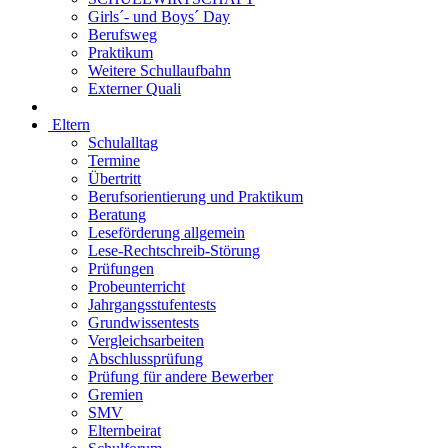
Girls´- und Boys´ Day
Berufsweg
Praktikum
Weitere Schullaufbahn
Externer Quali
Eltern
Schulalltag
Termine
Übertritt
Berufsorientierung und Praktikum
Beratung
Leseförderung allgemein
Lese-Rechtschreib-Störung
Prüfungen
Probeunterricht
Jahrgangsstufentests
Grundwissentests
Vergleichsarbeiten
Abschlussprüfung
Prüfung für andere Bewerber
Gremien
SMV
Elternbeirat