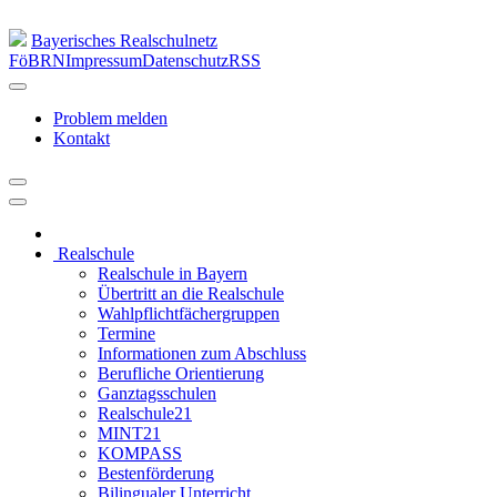
Bayerisches Realschulnetz
FöBRN
Impressum
Datenschutz
RSS
Problem melden
Kontakt
Realschule
Realschule in Bayern
Übertritt an die Realschule
Wahlpflichtfächergruppen
Termine
Informationen zum Abschluss
Berufliche Orientierung
Ganztagsschulen
Realschule21
MINT21
KOMPASS
Bestenförderung
Bilingualer Unterricht