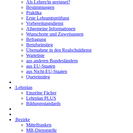
Als Lehrer/in geeignet?
Bestimmungen
Praktika
Erste Lehramtsprüfung
Vorbereitungsdienst
Allgemeine Informationen
Wunschorte und Zuweisungen
Befragung
Berufseinstieg
Übernahme in den Realschuldienst
Warteliste
aus anderen Bundesländern
aus EU-Staaten
aus Nicht-EU-Staaten
Quereinstieg
Lehrplan
Einzelne Fächer
Lehrplan PLUS
Bildungsstandards
Bezirke
Mittelfranken
MB-Dienststelle