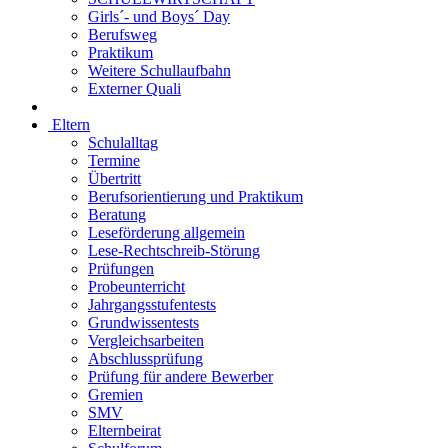
Girls´- und Boys´ Day
Berufsweg
Praktikum
Weitere Schullaufbahn
Externer Quali
Eltern
Schulalltag
Termine
Übertritt
Berufsorientierung und Praktikum
Beratung
Leseförderung allgemein
Lese-Rechtschreib-Störung
Prüfungen
Probeunterricht
Jahrgangsstufentests
Grundwissentests
Vergleichsarbeiten
Abschlussprüfung
Prüfung für andere Bewerber
Gremien
SMV
Elternbeirat