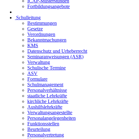
ICAP-Musterstunden
Fortbildungsangebote
Schulleitung
Bestimmungen
Gesetze
Verordnungen
Bekanntmachungen
KMS
Datenschutz und Urheberrecht
Seminaranweisungen (ASR)
Verwaltung
Schulische Termine
ASV
Formulare
Schulmanagement
Personalverhältnisse
staatliche Lehrkräfte
kirchliche Lehrkräfte
Aushilfslehrkräfte
Verwaltungsangestellte
Personalangelegenheiten
Funktionsstellen
Beurteilung
Personalvertretung