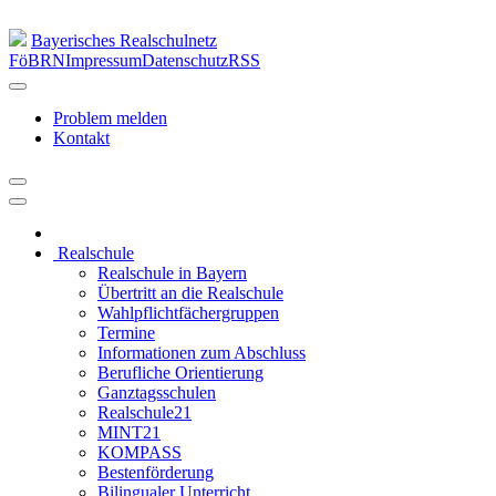
Bayerisches Realschulnetz
FöBRN
Impressum
Datenschutz
RSS
Problem melden
Kontakt
Realschule
Realschule in Bayern
Übertritt an die Realschule
Wahlpflichtfächergruppen
Termine
Informationen zum Abschluss
Berufliche Orientierung
Ganztagsschulen
Realschule21
MINT21
KOMPASS
Bestenförderung
Bilingualer Unterricht