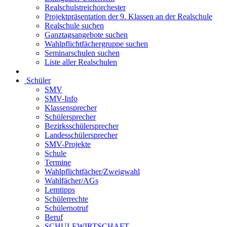
Realschulstreichorchester
Projektpräsentation der 9. Klassen an der Realschule
Realschule suchen
Ganztagsangebote suchen
Wahlpflichtfächergruppe suchen
Seminarschulen suchen
Liste aller Realschulen
Schüler
SMV
SMV-Info
Klassensprecher
Schülersprecher
Bezirksschülersprecher
Landesschülersprecher
SMV-Projekte
Schule
Termine
Wahlpflichtfächer/Zweigwahl
Wahlfächer/AGs
Lerntipps
Schülerrechte
Schülernotruf
Beruf
SCHULEWIRTSCHAFT