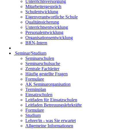
Unterrichtsversorgung
Mitarbeitergespräch
Schulentwicklung
Eigenverantwortliche Schule
Qualitätssicherung
Unterrichtsentwicklung
Personalentwicklung
Organisationsentwicklung
BRN-Intern
Seminar/Studium
Seminarschulen
Seminarschulsuche
Zentrale Fachleiter
Häufig gestellte Fragen
Formulare
AK Seminarorganisation
Terminplan
Einsatzschulen
Leitfaden für Einsatzschulen
Leitfaden Betreuungslehrkräfte
Formulare
Studium
Lehrer/in - was Sie erwartet
Allgemeine Informationen