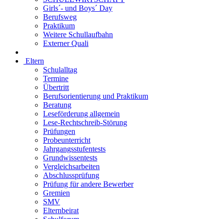
Girls´- und Boys´ Day
Berufsweg
Praktikum
Weitere Schullaufbahn
Externer Quali
Eltern
Schulalltag
Termine
Übertritt
Berufsorientierung und Praktikum
Beratung
Leseförderung allgemein
Lese-Rechtschreib-Störung
Prüfungen
Probeunterricht
Jahrgangsstufentests
Grundwissentests
Vergleichsarbeiten
Abschlussprüfung
Prüfung für andere Bewerber
Gremien
SMV
Elternbeirat