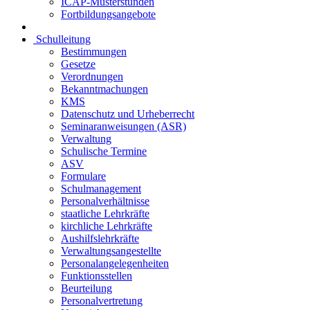
ICAP-Musterstunden
Fortbildungsangebote
Schulleitung
Bestimmungen
Gesetze
Verordnungen
Bekanntmachungen
KMS
Datenschutz und Urheberrecht
Seminaranweisungen (ASR)
Verwaltung
Schulische Termine
ASV
Formulare
Schulmanagement
Personalverhältnisse
staatliche Lehrkräfte
kirchliche Lehrkräfte
Aushilfslehrkräfte
Verwaltungsangestellte
Personalangelegenheiten
Funktionsstellen
Beurteilung
Personalvertretung