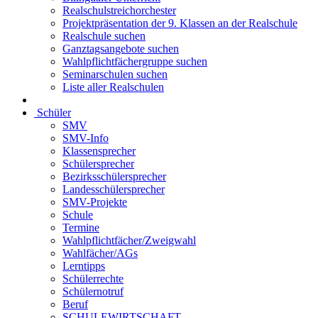
Realschulstreichorchester
Projektpräsentation der 9. Klassen an der Realschule
Realschule suchen
Ganztagsangebote suchen
Wahlpflichtfächergruppe suchen
Seminarschulen suchen
Liste aller Realschulen
Schüler
SMV
SMV-Info
Klassensprecher
Schülersprecher
Bezirksschülersprecher
Landesschülersprecher
SMV-Projekte
Schule
Termine
Wahlpflichtfächer/Zweigwahl
Wahlfächer/AGs
Lerntipps
Schülerrechte
Schülernotruf
Beruf
SCHULEWIRTSCHAFT