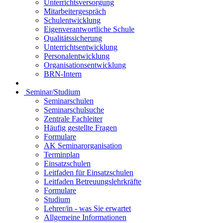
Unterrichtsversorgung
Mitarbeitergespräch
Schulentwicklung
Eigenverantwortliche Schule
Qualitätssicherung
Unterrichtsentwicklung
Personalentwicklung
Organisationsentwicklung
BRN-Intern
Seminar/Studium
Seminarschulen
Seminarschulsuche
Zentrale Fachleiter
Häufig gestellte Fragen
Formulare
AK Seminarorganisation
Terminplan
Einsatzschulen
Leitfaden für Einsatzschulen
Leitfaden Betreuungslehrkräfte
Formulare
Studium
Lehrer/in - was Sie erwartet
Allgemeine Informationen