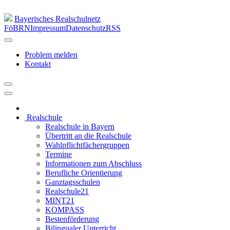
Bayerisches Realschulnetz
FöBRN
Impressum
Datenschutz
RSS
Problem melden
Kontakt
Realschule
Realschule in Bayern
Übertritt an die Realschule
Wahlpflichtfächergruppen
Termine
Informationen zum Abschluss
Berufliche Orientierung
Ganztagsschulen
Realschule21
MINT21
KOMPASS
Bestenförderung
Bilingualer Unterricht