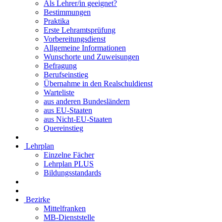
Als Lehrer/in geeignet?
Bestimmungen
Praktika
Erste Lehramtsprüfung
Vorbereitungsdienst
Allgemeine Informationen
Wunschorte und Zuweisungen
Befragung
Berufseinstieg
Übernahme in den Realschuldienst
Warteliste
aus anderen Bundesländern
aus EU-Staaten
aus Nicht-EU-Staaten
Quereinstieg
Lehrplan
Einzelne Fächer
Lehrplan PLUS
Bildungsstandards
Bezirke
Mittelfranken
MB-Dienststelle