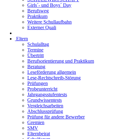
Girls´- und Boys´ Day
Berufsweg
Praktikum
Weitere Schullaufbahn
Externer Quali
Eltern
Schulalltag
Termine
Übertritt
Berufsorientierung und Praktikum
Beratung
Leseförderung allgemein
Lese-Rechtschreib-Störung
Prüfungen
Probeunterricht
Jahrgangsstufentests
Grundwissentests
Vergleichsarbeiten
Abschlussprüfung
Prüfung für andere Bewerber
Gremien
SMV
Elternbeirat