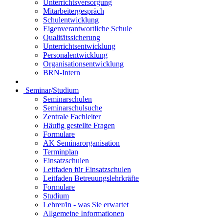
Unterrichtsversorgung
Mitarbeitergespräch
Schulentwicklung
Eigenverantwortliche Schule
Qualitätssicherung
Unterrichtsentwicklung
Personalentwicklung
Organisationsentwicklung
BRN-Intern
Seminar/Studium
Seminarschulen
Seminarschulsuche
Zentrale Fachleiter
Häufig gestellte Fragen
Formulare
AK Seminarorganisation
Terminplan
Einsatzschulen
Leitfaden für Einsatzschulen
Leitfaden Betreuungslehrkräfte
Formulare
Studium
Lehrer/in - was Sie erwartet
Allgemeine Informationen