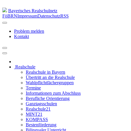
Bayerisches Realschulnetz
FöBRN
Impressum
Datenschutz
RSS
Problem melden
Kontakt
Realschule
Realschule in Bayern
Übertritt an die Realschule
Wahlpflichtfächergruppen
Termine
Informationen zum Abschluss
Berufliche Orientierung
Ganztagsschulen
Realschule21
MINT21
KOMPASS
Bestenförderung
Bilingualer Unterricht