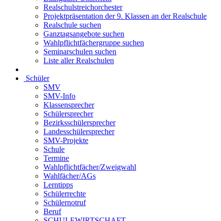
Realschulstreichorchester
Projektpräsentation der 9. Klassen an der Realschule
Realschule suchen
Ganztagsangebote suchen
Wahlpflichtfächergruppe suchen
Seminarschulen suchen
Liste aller Realschulen
Schüler
SMV
SMV-Info
Klassensprecher
Schülersprecher
Bezirksschülersprecher
Landesschülersprecher
SMV-Projekte
Schule
Termine
Wahlpflichtfächer/Zweigwahl
Wahlfächer/AGs
Lerntipps
Schülerrechte
Schülernotruf
Beruf
SCHULEWIRTSCHAFT