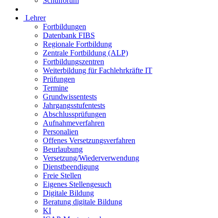
Schulforum
Lehrer
Fortbildungen
Datenbank FIBS
Regionale Fortbildung
Zentrale Fortbildung (ALP)
Fortbildungszentren
Weiterbildung für Fachlehrkräfte IT
Prüfungen
Termine
Grundwissentests
Jahrgangsstufentests
Abschlussprüfungen
Aufnahmeverfahren
Personalien
Offenes Versetzungsverfahren
Beurlaubung
Versetzung/Wiederverwendung
Dienstbeendigung
Freie Stellen
Eigenes Stellengesuch
Digitale Bildung
Beratung digitale Bildung
KI