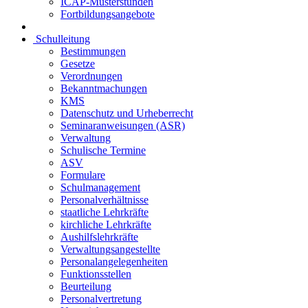
ICAP-Musterstunden
Fortbildungsangebote
Schulleitung
Bestimmungen
Gesetze
Verordnungen
Bekanntmachungen
KMS
Datenschutz und Urheberrecht
Seminaranweisungen (ASR)
Verwaltung
Schulische Termine
ASV
Formulare
Schulmanagement
Personalverhältnisse
staatliche Lehrkräfte
kirchliche Lehrkräfte
Aushilfslehrkräfte
Verwaltungsangestellte
Personalangelegenheiten
Funktionsstellen
Beurteilung
Personalvertretung