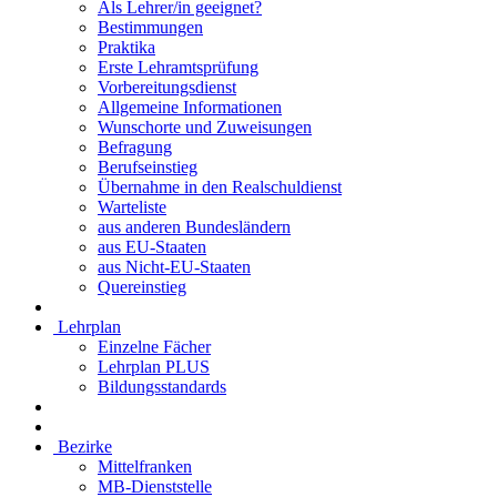
Als Lehrer/in geeignet?
Bestimmungen
Praktika
Erste Lehramtsprüfung
Vorbereitungsdienst
Allgemeine Informationen
Wunschorte und Zuweisungen
Befragung
Berufseinstieg
Übernahme in den Realschuldienst
Warteliste
aus anderen Bundesländern
aus EU-Staaten
aus Nicht-EU-Staaten
Quereinstieg
Lehrplan
Einzelne Fächer
Lehrplan PLUS
Bildungsstandards
Bezirke
Mittelfranken
MB-Dienststelle