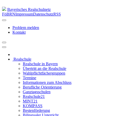
Bayerisches Realschulnetz
FöBRN
Impressum
Datenschutz
RSS
Problem melden
Kontakt
Realschule
Realschule in Bayern
Übertritt an die Realschule
Wahlpflichtfächergruppen
Termine
Informationen zum Abschluss
Berufliche Orientierung
Ganztagsschulen
Realschule21
MINT21
KOMPASS
Bestenförderung
Bilingualer Unterricht