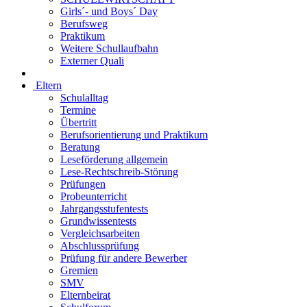
Girls´- und Boys´ Day
Berufsweg
Praktikum
Weitere Schullaufbahn
Externer Quali
Eltern
Schulalltag
Termine
Übertritt
Berufsorientierung und Praktikum
Beratung
Leseförderung allgemein
Lese-Rechtschreib-Störung
Prüfungen
Probeunterricht
Jahrgangsstufentests
Grundwissentests
Vergleichsarbeiten
Abschlussprüfung
Prüfung für andere Bewerber
Gremien
SMV
Elternbeirat