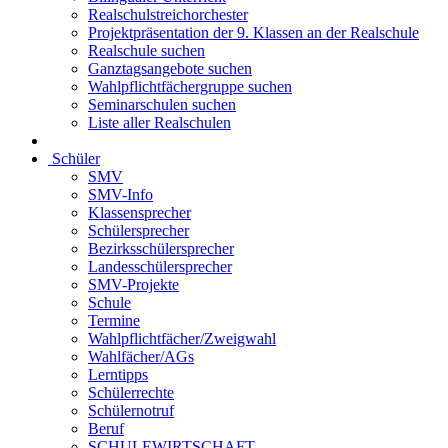
Realschulstreichorchester
Projektpräsentation der 9. Klassen an der Realschule
Realschule suchen
Ganztagsangebote suchen
Wahlpflichtfächergruppe suchen
Seminarschulen suchen
Liste aller Realschulen
Schüler
SMV
SMV-Info
Klassensprecher
Schülersprecher
Bezirksschülersprecher
Landesschülersprecher
SMV-Projekte
Schule
Termine
Wahlpflichtfächer/Zweigwahl
Wahlfächer/AGs
Lerntipps
Schülerrechte
Schülernotruf
Beruf
SCHULEWIRTSCHAFT