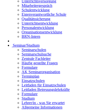
Unterrichtsversorgung
Mitarbeitergespräch
Schulentwicklung
Eigenverantwortliche Schule
Qualitätssicherung
Unterrichtsentwicklung
Personalentwicklung
Organisationsentwicklung
BRN-Intern
Seminar/Studium
Seminarschulen
Seminarschulsuche
Zentrale Fachleiter
Häufig gestellte Fragen
Formulare
AK Seminarorganisation
Terminplan
Einsatzschulen
Leitfaden für Einsatzschulen
Leitfaden Betreuungslehrkräfte
Formulare
Studium
Lehrer/in - was Sie erwartet
Allgemeine Informationen