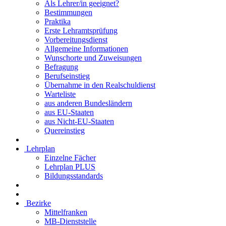
Als Lehrer/in geeignet?
Bestimmungen
Praktika
Erste Lehramtsprüfung
Vorbereitungsdienst
Allgemeine Informationen
Wunschorte und Zuweisungen
Befragung
Berufseinstieg
Übernahme in den Realschuldienst
Warteliste
aus anderen Bundesländern
aus EU-Staaten
aus Nicht-EU-Staaten
Quereinstieg
Lehrplan
Einzelne Fächer
Lehrplan PLUS
Bildungsstandards
Bezirke
Mittelfranken
MB-Dienststelle