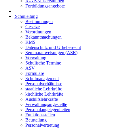
ICAP-Musterstunden
Fortbildungsangebote
Schulleitung
Bestimmungen
Gesetze
Verordnungen
Bekanntmachungen
KMS
Datenschutz und Urheberrecht
Seminaranweisungen (ASR)
Verwaltung
Schulische Termine
ASV
Formulare
Schulmanagement
Personalverhältnisse
staatliche Lehrkräfte
kirchliche Lehrkräfte
Aushilfslehrkräfte
Verwaltungsangestellte
Personalangelegenheiten
Funktionsstellen
Beurteilung
Personalvertretung