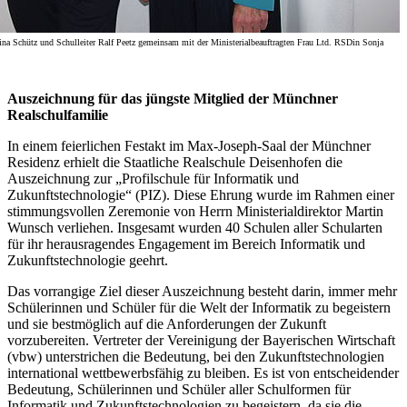
stina Schütz und Schulleiter Ralf Peetz gemeinsam mit der Ministerialbeauftragten Frau Ltd. RSDin Sonja
Auszeichnung für das jüngste Mitglied der Münchner
Realschulfamilie
In einem feierlichen Festakt im Max-Joseph-Saal der Münchner
Residenz erhielt die Staatliche Realschule Deisenhofen die
Auszeichnung zur „Profilschule für Informatik und
Zukunftstechnologie“ (PIZ). Diese Ehrung wurde im Rahmen einer
stimmungsvollen Zeremonie von Herrn Ministerialdirektor Martin
Wunsch verliehen. Insgesamt wurden 40 Schulen aller Schularten
für ihr herausragendes Engagement im Bereich Informatik und
Zukunftstechnologie geehrt.
Das vorrangige Ziel dieser Auszeichnung besteht darin, immer mehr
Schülerinnen und Schüler für die Welt der Informatik zu begeistern
und sie bestmöglich auf die Anforderungen der Zukunft
vorzubereiten. Vertreter der Vereinigung der Bayerischen Wirtschaft
(vbw) unterstrichen die Bedeutung, bei den Zukunftstechnologien
international wettbewerbsfähig zu bleiben. Es ist von entscheidender
Bedeutung, Schülerinnen und Schüler aller Schulformen für
Informatik und Zukunftstechnologien zu begeistern, da sie die