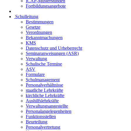
ICAP-Musterstunden
Fortbildungsangebote
Schulleitung
Bestimmungen
Gesetze
Verordnungen
Bekanntmachungen
KMS
Datenschutz und Urheberrecht
Seminaranweisungen (ASR)
Verwaltung
Schulische Termine
ASV
Formulare
Schulmanagement
Personalverhältnisse
staatliche Lehrkräfte
kirchliche Lehrkräfte
Aushilfslehrkräfte
Verwaltungsangestellte
Personalangelegenheiten
Funktionsstellen
Beurteilung
Personalvertretung