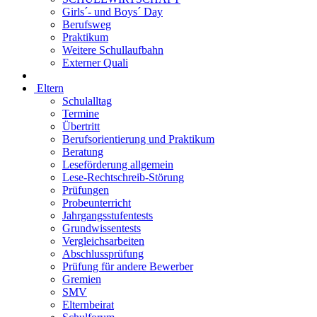
Girls´- und Boys´ Day
Berufsweg
Praktikum
Weitere Schullaufbahn
Externer Quali
Eltern
Schulalltag
Termine
Übertritt
Berufsorientierung und Praktikum
Beratung
Leseförderung allgemein
Lese-Rechtschreib-Störung
Prüfungen
Probeunterricht
Jahrgangsstufentests
Grundwissentests
Vergleichsarbeiten
Abschlussprüfung
Prüfung für andere Bewerber
Gremien
SMV
Elternbeirat