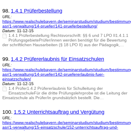
98.
1.4.1 Prüferbestellung
URL:
https://www.realschulebayern.de/seminarstudium/studium/bestimmu
asr/1-verwaltung/14-pruefer/141-prueferbestellung/
Datum:
11-12-15
1.4.1 Prüferbestellung Rechtsvorschrift: §§ 6 und 7 LPO II1.4.1.1
PrüfungsgebietePrüfer/innen werden benötigt für die Bewertung
der schriftlichen Hausarbeiten (§ 18 LPO II) aus der Pädagogik,…
99.
1.4.2 Prüfererlaubnis für Einsatzschulen
URL:
https://www.realschulebayern.de/seminarstudium/studium/bestimmu
asr/1-verwaltung/14-pruefer/142-pruefererlaubnis-fuer-
einsatzschulen/
Datum:
11-12-15
1.4 Prüfer1.4.2 Prüfererlaubnis für Schulleitung der
EinsatzschuleFür die dritte Prüfungslehrprobe ist die Leitung der
Einsatzschule als Prüfer/in grundsätzlich bestellt. Die…
100.
1.5.2 Unterrichtsauftrag und Vergütung
URL:
https://www.realschulebayern.de/seminarstudium/studium/bestimmu
asr/1-verwaltung/15-einsatzschule/152-unterrichtsauftrag-und-