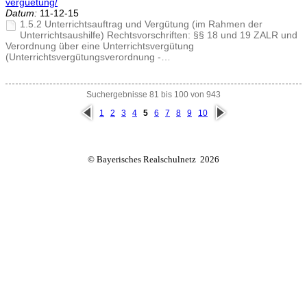
verguetung/
Datum:
11-12-15
1.5.2 Unterrichtsauftrag und Vergütung (im Rahmen der
Unterrichtsaushilfe) Rechtsvorschriften: §§ 18 und 19 ZALR und
Verordnung über eine Unterrichtsvergütung
(Unterrichtsvergütungsverordnung -…
Suchergebnisse 81 bis 100 von 943
vorh
näc
1
2
3
4
5
6
7
8
9
10
erig
hste
e
© Bayerisches Realschulnetz 2026