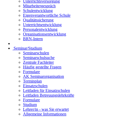
Unterrichtsversorgung
Mitarbeitergespräch
Schulentwicklung
Eigenverantwortliche Schule
Qualitätssicherung
Unterrichtsentwicklung
Personalentwicklung
Organisationsentwicklung
BRN-Intern
Seminar/Studium
Seminarschulen
Seminarschulsuche
Zentrale Fachleiter
Häufig gestellte Fragen
Formulare
AK Seminarorganisation
Terminplan
Einsatzschulen
Leitfaden für Einsatzschulen
Leitfaden Betreuungslehrkräfte
Formulare
Studium
Lehrer/in - was Sie erwartet
Allgemeine Informationen