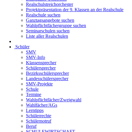
Realschulstreichorchester
Projektpräsentation der 9. Klassen an der Realschule
Realschule suchen
Ganztagsangebote suchen
Wahlpflichtfächergruppe suchen
Seminarschulen suchen
Liste aller Realschulen
Schüler
SMV
SMV-Info
Klassensprecher
Schülersprecher
Bezirksschülersprecher
Landesschülersprecher
SMV-Projekte
Schule
Termine
Wahlpflichtfächer/Zweigwahl
Wahlfächer/AGs
Lerntipps
Schülerrechte
Schülernotruf
Beruf
SCHULEWIRTSCHAFT