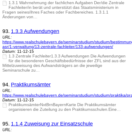
1.3.1 Wahrnehmung der fachlichen Aufgaben Der/die Zentrale
Fachleiter/in berät und unterstützt das Staatsministerium in
Fragen seines/ihres Faches oder Fachbereiches. 1.3.1.1
Änderungen von…
93.
1.3.3 Aufwendungen
URL:
https://www.realschulebayern.de/seminarstudium/studium/bestimmu
asr/1-verwaltung/13-zentrale-fachleiter/133-aufwendungen/
Datum:
11-12-15
1.3 Zentrale Fachleiter1.3.3 Aufwendungen Die Aufwendungen
für die besonderen Geschäftsbedürfnisse der ZFL sind aus der
Mittelzuweisung des Aufwandsträgers an die jeweilige
Seminarschule zu…
94.
Praktikumsämter
URL:
https://www.realschulebayern.de/seminarstudium/studium/praktika/pr
Datum:
11-12-15
PraktikumsämterNxtBrnBayernKarte Die Praktikumsämter
organisieren die Zuteilung zu den Praktikumsschulen.Eine…
95.
1.1.4 Zuweisung zur Einsatzschule
URL: