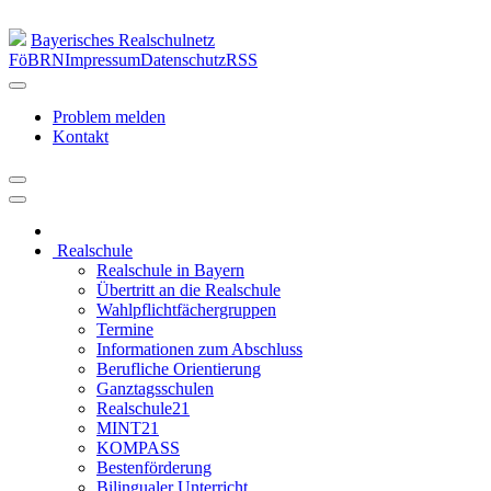
Bayerisches Realschulnetz
FöBRN
Impressum
Datenschutz
RSS
Problem melden
Kontakt
Realschule
Realschule in Bayern
Übertritt an die Realschule
Wahlpflichtfächergruppen
Termine
Informationen zum Abschluss
Berufliche Orientierung
Ganztagsschulen
Realschule21
MINT21
KOMPASS
Bestenförderung
Bilingualer Unterricht