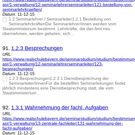
asr/1-verwaltung/12-seminarlehrerseminarleiter/121-bestellung-von-
seminarlehrkraeften/
Datum:
11-12-15
1.2 Seminarlehrer / Seminarleiter1.2.1 Bestellung von
SeminarlehrkräftenDie Seminarlehrer/innen werden vom
Staatsministerium bestimmt. Lehrkräfte, die das Amt neu
übernehmen, werden gebeten, sich…
91.
1.2.3 Besprechungen
URL:
https://www.realschulebayern.de/seminarstudium/studium/bestimmu
asr/1-verwaltung/12-seminarlehrerseminarleiter/123-
besprechungen/
Datum:
11-12-15
1.2.3 Besprechungen1.2.3.1 Dienstbesprechung der
Seminarleiter/innenFür die bestellten Seminarleitungen findet
jährlich mindestens eine Dienstbesprechung statt, die vom
Staatsministerium…
92.
1.3.1 Wahrnehmung der fachl. Aufgaben
URL:
https://www.realschulebayern.de/seminarstudium/studium/bestimmu
asr/1-verwaltung/13-zentrale-fachleiter/131-wahrnehmung-der-
fachl-aufgaben/
Datum:
11-12-15