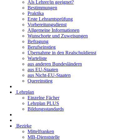
Als Lehrer/in geeignet?
Bestimmungen
Praktika
Erste Lehramtsprüfung
Vorbereitungsdienst
Allgemeine Informationen
Wunschorte und Zuweisungen
Befragung
Berufseinstieg
Übernahme in den Realschuldienst
Warteliste
aus anderen Bundesländern
aus EU-Staaten
aus Nicht-EU-Staaten
Quereinstieg
Lehrplan
Einzelne Fächer
Lehrplan PLUS
Bildungsstandards
Bezirke
Mittelfranken
MB-Dienststelle