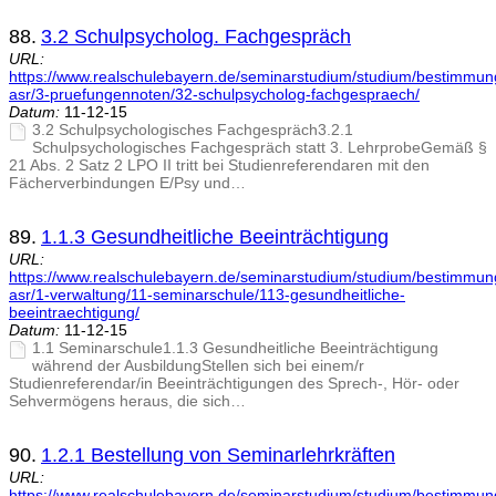
88.
3.2 Schulpsycholog. Fachgespräch
URL:
https://www.realschulebayern.de/seminarstudium/studium/bestimmu
asr/3-pruefungennoten/32-schulpsycholog-fachgespraech/
Datum:
11-12-15
3.2 Schulpsychologisches Fachgespräch3.2.1
Schulpsychologisches Fachgespräch statt 3. LehrprobeGemäß §
21 Abs. 2 Satz 2 LPO II tritt bei Studienreferendaren mit den
Fächerverbindungen E/Psy und…
89.
1.1.3 Gesundheitliche Beeinträchtigung
URL:
https://www.realschulebayern.de/seminarstudium/studium/bestimmu
asr/1-verwaltung/11-seminarschule/113-gesundheitliche-
beeintraechtigung/
Datum:
11-12-15
1.1 Seminarschule1.1.3 Gesundheitliche Beeinträchtigung
während der AusbildungStellen sich bei einem/r
Studienreferendar/in Beeinträchtigungen des Sprech-, Hör- oder
Sehvermögens heraus, die sich…
90.
1.2.1 Bestellung von Seminarlehrkräften
URL:
https://www.realschulebayern.de/seminarstudium/studium/bestimmu