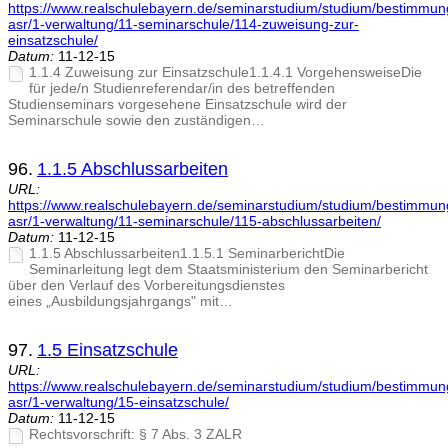
https://www.realschulebayern.de/seminarstudium/studium/bestimmu
asr/1-verwaltung/11-seminarschule/114-zuweisung-zur-
einsatzschule/
Datum:
11-12-15
1.1.4 Zuweisung zur Einsatzschule1.1.4.1 VorgehensweiseDie
für jede/n Studienreferendar/in des betreffenden
Studienseminars vorgesehene Einsatzschule wird der
Seminarschule sowie den zuständigen…
96.
1.1.5 Abschlussarbeiten
URL:
https://www.realschulebayern.de/seminarstudium/studium/bestimmu
asr/1-verwaltung/11-seminarschule/115-abschlussarbeiten/
Datum:
11-12-15
1.1.5 Abschlussarbeiten1.1.5.1 SeminarberichtDie
Seminarleitung legt dem Staatsministerium den Seminarbericht
über den Verlauf des Vorbereitungsdienstes
eines „Ausbildungsjahrgangs" mit…
97.
1.5 Einsatzschule
URL:
https://www.realschulebayern.de/seminarstudium/studium/bestimmu
asr/1-verwaltung/15-einsatzschule/
Datum:
11-12-15
Rechtsvorschrift: § 7 Abs. 3 ZALR