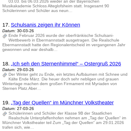
03.03. bis 06.03.2026 wieder an der Bayerischen
Musikakademie Schloss Alteglofsheim statt. Insgesamt 90
Schülerinnen und Schüler aus neun…
17.
Schulsanis zeigen ihr Können
Datum:
30-03-26
Ende Februar 2026 wurde der oberfränkische Schulsani-
Wettbewerb in Ebermannstadt ausgetragen. Die Realschule
Ebermannstadt hatte den Regionalentscheid im vergangenen Jahr
gewonnen und war deshalb…
18.
„Ich seh den Sternenhimmel“ – Ostergruß 2026
Datum:
29-03-26
Der Winter geht zu Ende, ein letztes Aufbäumen mit Schnee und
Kälte Ende März. Die heuer doch sehr nebligen und grauen
Wintertage machen dem großen Firmament mit Myriaden von
Sternen Platz.Aber…
19.
„Tag der Quellen“ im Münchner Volkstheater
Datum:
27-03-26
Schülerinnen und Schüler der Klasse 9B der Staatlichen
Realschule Unterpfaffenhofen nehmen am „Tag der Quellen“ im
Münchner Volkstheater teil Zum „Tag der Quellen“ am 29.01.2026
trafen sich, wie…