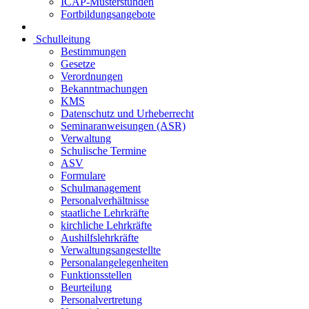
ICAP-Musterstunden
Fortbildungsangebote
Schulleitung
Bestimmungen
Gesetze
Verordnungen
Bekanntmachungen
KMS
Datenschutz und Urheberrecht
Seminaranweisungen (ASR)
Verwaltung
Schulische Termine
ASV
Formulare
Schulmanagement
Personalverhältnisse
staatliche Lehrkräfte
kirchliche Lehrkräfte
Aushilfslehrkräfte
Verwaltungsangestellte
Personalangelegenheiten
Funktionsstellen
Beurteilung
Personalvertretung