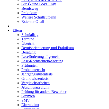
Girls´- und Boys´ Day
Berufsweg
Praktikum
Weitere Schullaufbahn
Externer Quali
Eltern
Schulalltag
Termine
Übertritt
Berufsorientierung und Praktikum
Beratung
Leseförderung allgemein
Lese-Rechtschreib-Störung
Prüfungen
Probeunterricht
Jahrgangsstufentests
Grundwissentests
Vergleichsarbeiten
Abschlussprüfung
Prüfung für andere Bewerber
Gremien
SMV
Elternbeirat