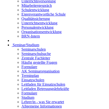
Unterrichtsversorgung
Mitarbeitergespräch
Schulentwicklung
Eigenverantwortliche Schule
Qualitätssicherung
Unterrichtsentwicklung
Personalentwicklung
Organisationsentwicklung
BRN-Intern
Seminar/Studium
Seminarschulen
Seminarschulsuche
Zentrale Fachleiter
Häufig gestellte Fragen
Formulare
AK Seminarorganisation
Terminplan
Einsatzschulen
Leitfaden für Einsatzschulen
Leitfaden Betreuungslehrkräfte
Formulare
Studium
Lehrer/in - was Sie erwartet
Allgemeine Informationen