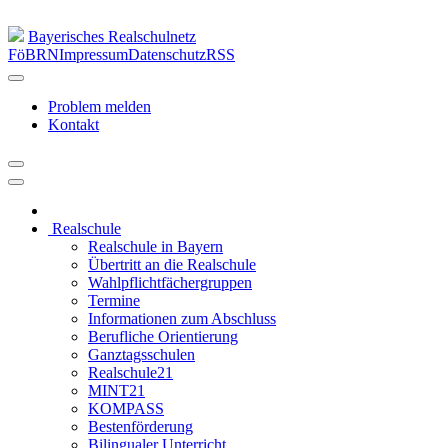
Bayerisches Realschulnetz
FöBRN
Impressum
Datenschutz
RSS
Problem melden
Kontakt
Realschule
Realschule in Bayern
Übertritt an die Realschule
Wahlpflichtfächergruppen
Termine
Informationen zum Abschluss
Berufliche Orientierung
Ganztagsschulen
Realschule21
MINT21
KOMPASS
Bestenförderung
Bilingualer Unterricht