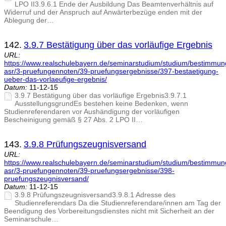
LPO II3.9.6.1 Ende der Ausbildung Das Beamtenverhältnis auf
Widerruf und der Anspruch auf Anwärterbezüge enden mit der
Ablegung der…
142.
3.9.7 Bestätigung über das vorläufige Ergebnis
URL:
https://www.realschulebayern.de/seminarstudium/studium/bestimmu
asr/3-pruefungennoten/39-pruefungsergebnisse/397-bestaetigung-
ueber-das-vorlaeufige-ergebnis/
Datum:
11-12-15
3.9.7 Bestätigung über das vorläufige Ergebnis3.9.7.1
AusstellungsgrundEs bestehen keine Bedenken, wenn
Studienreferendaren vor Aushändigung der vorläufigen
Bescheinigung gemäß § 27 Abs. 2 LPO II…
143.
3.9.8 Prüfungszeugnisversand
URL:
https://www.realschulebayern.de/seminarstudium/studium/bestimmu
asr/3-pruefungennoten/39-pruefungsergebnisse/398-
pruefungszeugnisversand/
Datum:
11-12-15
3.9.8 Prüfungszeugnisversand3.9.8.1 Adresse des
Studienreferendars Da die Studienreferendare/innen am Tag der
Beendigung des Vorbereitungsdienstes nicht mit Sicherheit an der
Seminarschule…