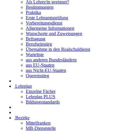
Als Lehrer/in geeignet?
Bestimmungen
Praktika
Erste Lehramtsprüfung
Vorbereitungsdienst
Allgemeine Informationen
Wunschorte und Zuweisungen
Befragung
Berufseinstieg
Übernahme in den Realschuldienst
Warteliste
aus anderen Bundesländern
aus EU-Staaten
aus Nicht-EU-Staaten
Quereinstieg
Lehrplan
Einzelne Fächer
Lehrplan PLUS
Bildungsstandards
Bezirke
Mittelfranken
MB-Dienststelle