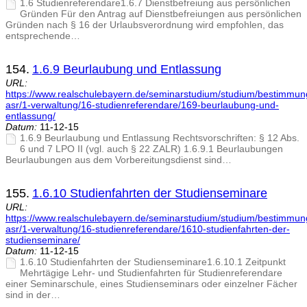
1.6 Studienreferendare1.6.7 Dienstbefreiung aus persönlichen
Gründen Für den Antrag auf Dienstbefreiungen aus persönlichen
Gründen nach § 16 der Urlaubsverordnung wird empfohlen, das
entsprechende…
154.
1.6.9 Beurlaubung und Entlassung
URL:
https://www.realschulebayern.de/seminarstudium/studium/bestimmu
asr/1-verwaltung/16-studienreferendare/169-beurlaubung-und-
entlassung/
Datum:
11-12-15
1.6.9 Beurlaubung und Entlassung Rechtsvorschriften: § 12 Abs.
6 und 7 LPO II (vgl. auch § 22 ZALR) 1.6.9.1 Beurlaubungen
Beurlaubungen aus dem Vorbereitungsdienst sind…
155.
1.6.10 Studienfahrten der Studienseminare
URL:
https://www.realschulebayern.de/seminarstudium/studium/bestimmu
asr/1-verwaltung/16-studienreferendare/1610-studienfahrten-der-
studienseminare/
Datum:
11-12-15
1.6.10 Studienfahrten der Studienseminare1.6.10.1 Zeitpunkt
Mehrtägige Lehr- und Studienfahrten für Studienreferendare
einer Seminarschule, eines Studienseminars oder einzelner Fächer
sind in der…