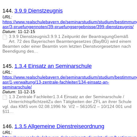
144.
3.9.9 Dienstzeugnis
URL:
https://www.realschulebayern.de/seminarstudium/studium/bestimmu
asr/3-pruefungennoten/39-pruefungsergebnisse/399-dienstzeugnis/
Datum:
11-12-15
3.9.9 Dienstzeugnis3.9.9.1 Zeitpunkt der BeantragungGemäß
Art. 72 des Bayerischen Beamtengesetzes (BayBG) wird einem
Beamten oder einer Beamtin vom letzten Dienstvorgesetzten nach
Beendigung des…
145.
1.3.4 Einsatz an Seminarschule
URL:
https://www.realschulebayern.de/seminarstudium/studium/bestimmu
asr/1-verwaltung/13-zentrale-fachleiter/134-einsatz-an-
seminarschule/
Datum:
11-12-15
1.3 Zentrale Fachleiter1.3.4 Einsatz an der Seminarschule /
UnterrichtspflichtzeitZu den Tätigkeiten der ZFL an ihrer Schule
vgl. das KMS vom 02.08.1996 Nr. V/2 – S6105/2 – 10/124 001 und
§11…
146.
1.3.5 Allgemeine Dienstreiseordnung
URL: