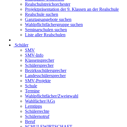
Realschulstreichorchester
Projektpräsentation der 9. Klassen an der Realschule
Realschule suchen
Ganztagsangebote suchen
Wahlpflichtfächergruppe suchen
Seminarschulen suchen
Liste aller Realschulen
Schüler
SMV
SMV-Info
Klassensprecher
Schülersprecher
Bezirksschülersprecher
Landesschülersprecher
SMV-Projekte
Schule
Termine
Wahlpflichtfächer/Zweigwahl
Wahlfächer/AGs
Lerntipps
Schülerrechte
Schülernotruf
Beruf
SCHULEWIRTSCHAFT