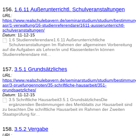
156.
1.6.11 Außerunterrichtl. Schulveranstaltungen
URL:
https://www.realschulebayern.de/seminarstudium/studium/bestimmu
asr/1-verwaltung/16-studienreferendare/1611-ausserunterrichtl-
schulveranstaltungen/
Datum:
11-12-15
1.6 Studienreferendare1.6.11 Außerunterrichtliche
Schulveranstaltungen Im Rahmen der allgemeinen Vorbereitung
auf die Aufgaben als Lehrer/in und Klassenleiter/in können
Studienreferendare mit…
157.
3.5.1 Grundsätzliches
URL:
https://www.realschulebayern.de/seminarstudium/studium/bestimmu
asr/3-pruefungennoten/35-schriftliche-hausarbeit/351-
grundsaetzliches/
Datum:
11-12-15
3.5 Schriftliche Hausarbeit3.5.1 GrundsätzlichesDie
ergänzenden Bestimmungen des Merkblatts zur Hausarbeit sind
zu beachten.Die schriftliche Hausarbeit im Rahmen der Zweiten
Staatsprüfung für…
158.
3.5.2 Vergabe
URL: