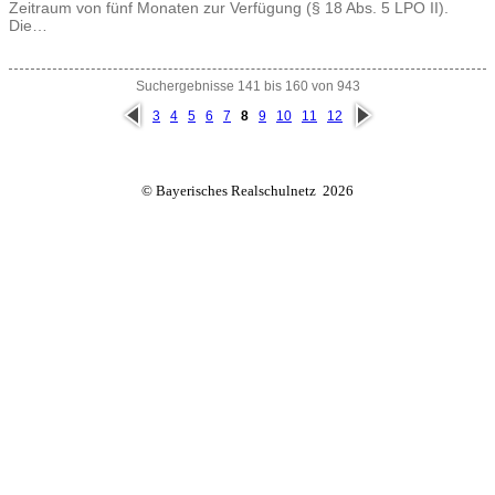
Zeitraum von fünf Monaten zur Verfügung (§ 18 Abs. 5 LPO II).
Die…
Suchergebnisse 141 bis 160 von 943
vorh
näc
3
4
5
6
7
8
9
10
11
12
erig
hste
e
© Bayerisches Realschulnetz 2026