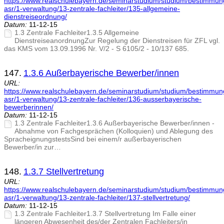
https://www.realschulebayern.de/seminarstudium/studium/bestimmu
asr/1-verwaltung/13-zentrale-fachleiter/135-allgemeine-
dienstreiseordnung/
Datum:
11-12-15
1.3 Zentrale Fachleiter1.3.5 Allgemeine
DienstreiseanordnungZur Regelung der Dienstreisen für ZFL vgl.
das KMS vom 13.09.1996 Nr. V/2 - S 6105/2 - 10/137 685.
147.
1.3.6 Außerbayerische Bewerber/innen
URL:
https://www.realschulebayern.de/seminarstudium/studium/bestimmu
asr/1-verwaltung/13-zentrale-fachleiter/136-ausserbayerische-
bewerberinnen/
Datum:
11-12-15
1.3 Zentrale Fachleiter1.3.6 Außerbayerische Bewerber/innen -
Abnahme von Fachgesprächen (Kolloquien) und Ablegung des
SpracheignungstestsSind bei einem/r außerbayerischen
Bewerber/in zur…
148.
1.3.7 Stellvertretung
URL:
https://www.realschulebayern.de/seminarstudium/studium/bestimmu
asr/1-verwaltung/13-zentrale-fachleiter/137-stellvertretung/
Datum:
11-12-15
1.3 Zentrale Fachleiter1.3.7 Stellvertretung Im Falle einer
längeren Abwesenheit des/der Zentralen Fachleiters/in