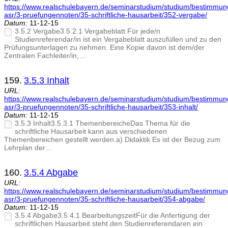
https://www.realschulebayern.de/seminarstudium/studium/bestimmu
asr/3-pruefungennoten/35-schriftliche-hausarbeit/352-vergabe/
Datum:
11-12-15
3.5.2 Vergabe3.5.2.1 Vergabeblatt Für jede/n
Studienreferendar/in ist ein Vergabeblatt auszufüllen und zu den
Prüfungsunterlagen zu nehmen. Eine Kopie davon ist dem/der
Zentralen Fachleiter/in,…
159.
3.5.3 Inhalt
URL:
https://www.realschulebayern.de/seminarstudium/studium/bestimmu
asr/3-pruefungennoten/35-schriftliche-hausarbeit/353-inhalt/
Datum:
11-12-15
3.5.3 Inhalt3.5.3.1 ThemenbereicheDas Thema für die
schriftliche Hausarbeit kann aus verschiedenen
Themenbereichen gestellt werden.a) Didaktik Es ist der Bezug zum
Lehrplan der…
160.
3.5.4 Abgabe
URL:
https://www.realschulebayern.de/seminarstudium/studium/bestimmu
asr/3-pruefungennoten/35-schriftliche-hausarbeit/354-abgabe/
Datum:
11-12-15
3.5.4 Abgabe3.5.4.1 BearbeitungszeitFür die Anfertigung der
schriftlichen Hausarbeit steht den Studienreferendaren ein