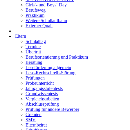
Girls´- und Boys´ Day
Berufsweg
Praktikum
Weitere Schullaufbahn
Externer Quali
Eltern
Schulalltag
Termine
Übertritt
Berufsorientierung und Praktikum
Beratung
Leseförderung allgemein
Lese-Rechtschreib-Störung
Prüfungen
Probeunterricht
Jahrgangsstufentests
Grundwissentests
Vergleichsarbeiten
Abschlussprüfung
Prüfung für andere Bewerber
Gremien
SMV
Elternbeirat