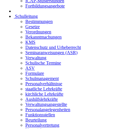
ICAP-Musterstunden
Fortbildungsangebote
Schulleitung
Bestimmungen
Gesetze
Verordnungen
Bekanntmachungen
KMS
Datenschutz und Urheberrecht
Seminaranweisungen (ASR)
Verwaltung
Schulische Termine
ASV
Formulare
Schulmanagement
Personalverhältnisse
staatliche Lehrkräfte
kirchliche Lehrkräfte
Aushilfslehrkräfte
Verwaltungsangestellte
Personalangelegenheiten
Funktionsstellen
Beurteilung
Personalvertretung