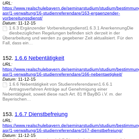
URL:
https://www.realschulebayern.de/seminarstudium/studium/bestimmu
asr/1-verwaltung/16-studienreferendare/163-ergaenzender-
vorbereitungsdienst/
Datum:
11-12-15
1.6.3 Ergänzender Vorbereitungsdienst1.6.3.1 AnerkennungDie
diesbezüglichen Regelungen befinden sich derzeit in der
Überarbeitung und werden zu gegebener Zeit aktualisiert. Für den
Fall, dass ein…
152.
1.6.6 Nebentätigkeit
URL:
https://www.realschulebayern.de/seminarstudium/studium/bestimmu
asr/1-verwaltung/16-studienreferendare/166-nebentaetigkeit/
Datum:
11-12-15
1.6.6 Nebentätigkeit von Studienreferendaren1.6.6.1
Antragsverfahren Anträge auf Genehmigung einer
Nebentätigkeit, soweit diese nach Art. 81 ff BayBG i.V. m. der
Bayerischen…
153.
1.6.7 Dienstbefreiung
URL:
https://www.realschulebayern.de/seminarstudium/studium/bestimmu
asr/1-verwaltung/16-studienreferendare/167-dienstbefreiung/
Datum:
11-12-15