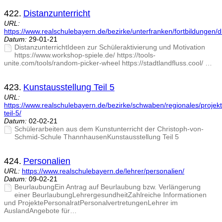
422.
Distanzunterricht
URL:
https://www.realschulebayern.de/bezirke/unterfranken/fortbildungen/di
Datum:
29-01-21
DistanzunterrichtIdeen zur Schüleraktivierung und Motivation
https://www.workshop-spiele.de/ https://tools-
unite.com/tools/random-picker-wheel https://stadtlandfluss.cool/ …
423.
Kunstausstellung Teil 5
URL:
https://www.realschulebayern.de/bezirke/schwaben/regionales/projekt
teil-5/
Datum:
02-02-21
Schülerarbeiten aus dem Kunstunterricht der Christoph-von-
Schmid-Schule ThannhausenKunstausstellung Teil 5
424.
Personalien
URL:
https://www.realschulebayern.de/lehrer/personalien/
Datum:
09-02-21
BeurlaubungEin Antrag auf Beurlaubung bzw. Verlängerung
einer BeurlaubungLehrergesundheitZahlreiche Informationen
und ProjektePersonalratPersonalvertretungenLehrer im
AuslandAngebote für…