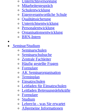
Unterrichtsversorgung
Mitarbeitergespräch
Schulentwicklung
Eigenverantwortliche Schule
Qualitätssicherung
Unterrichtsentwicklung
Personalentwicklung
Organisationsentwicklung
BRN-Intern
Seminar/Studium
Seminarschulen
Seminarschulsuche
Zentrale Fachleiter
Häufig gestellte Fragen
Formulare
AK Seminarorganisation
Terminplan
Einsatzschulen
Leitfaden für Einsatzschulen
Leitfaden Betreuungslehrkräfte
Formulare
Studium
Lehrer/in - was Sie erwartet
Allgemeine Informationen