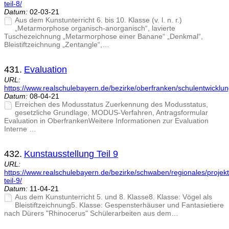
teil-8/
Datum:
02-03-21
Aus dem Kunstunterricht 6. bis 10. Klasse (v. l. n. r.)
„Metarmorphose organisch-anorganisch“, lavierte
Tuschezeichnung „Metarmorphose einer Banane“ „Denkmal“,
Bleistiftzeichnung „Zentangle“,…
431.
Evaluation
URL:
https://www.realschulebayern.de/bezirke/oberfranken/schulentwicklun
Datum:
08-04-21
Erreichen des Modusstatus Zuerkennung des Modusstatus,
gesetzliche Grundlage, MODUS-Verfahren, Antragsformular
Evaluation in OberfrankenWeitere Informationen zur Evaluation
Interne …
432.
Kunstausstellung Teil 9
URL:
https://www.realschulebayern.de/bezirke/schwaben/regionales/projekt
teil-9/
Datum:
11-04-21
Aus dem Kunstunterricht 5. und 8. Klasse8. Klasse: Vögel als
Bleistiftzeichnung5. Klasse: Gespensterhäuser und Fantasietiere
nach Dürers "Rhinocerus" Schülerarbeiten aus dem…