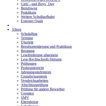
Girls´- und Boys´ Day
Berufsweg
Praktikum
Weitere Schullaufbahn
Externer Quali
Eltern
Schulalltag
Termine
Übertritt
Berufsorientierung und Praktikum
Beratung
Leseförderung allgemein
Lese-Rechtschreib-Störung
Prüfungen
Probeunterricht
Jahrgangsstufentests
Grundwissentests
Vergleichsarbeiten
Abschlussprüfung
Prüfung für andere Bewerber
Gremien
SMV
Elternbeirat