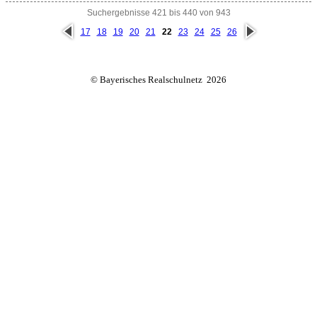
Suchergebnisse 421 bis 440 von 943
vorh
näc
17
18
19
20
21
22
23
24
25
26
erig
hste
e
© Bayerisches Realschulnetz 2026