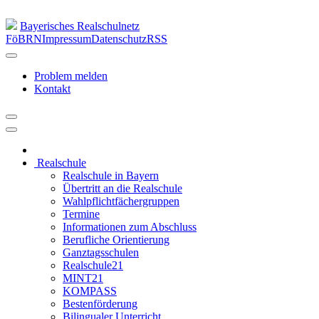
Bayerisches Realschulnetz
FöBRN
Impressum
Datenschutz
RSS
Problem melden
Kontakt
Realschule
Realschule in Bayern
Übertritt an die Realschule
Wahlpflichtfächergruppen
Termine
Informationen zum Abschluss
Berufliche Orientierung
Ganztagsschulen
Realschule21
MINT21
KOMPASS
Bestenförderung
Bilingualer Unterricht