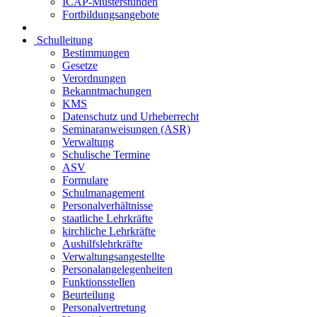
ICAP-Musterstunden
Fortbildungsangebote
Schulleitung
Bestimmungen
Gesetze
Verordnungen
Bekanntmachungen
KMS
Datenschutz und Urheberrecht
Seminaranweisungen (ASR)
Verwaltung
Schulische Termine
ASV
Formulare
Schulmanagement
Personalverhältnisse
staatliche Lehrkräfte
kirchliche Lehrkräfte
Aushilfslehrkräfte
Verwaltungsangestellte
Personalangelegenheiten
Funktionsstellen
Beurteilung
Personalvertretung