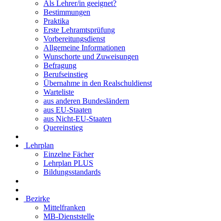
Als Lehrer/in geeignet?
Bestimmungen
Praktika
Erste Lehramtsprüfung
Vorbereitungsdienst
Allgemeine Informationen
Wunschorte und Zuweisungen
Befragung
Berufseinstieg
Übernahme in den Realschuldienst
Warteliste
aus anderen Bundesländern
aus EU-Staaten
aus Nicht-EU-Staaten
Quereinstieg
Lehrplan
Einzelne Fächer
Lehrplan PLUS
Bildungsstandards
Bezirke
Mittelfranken
MB-Dienststelle