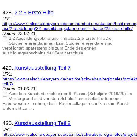
428.
2.2.5 Erste Hilfe
URL:
https://www.realschulebayern.de/seminarstudium/studium/bestimmu
asr/2-ausbildung/22-ausbildungsplaene-und-inhalte/225-erste-hilfe/
Datum:
23-02-21
2.2 Ausbildungspläne und -inhalte2.2.5 Erste HilfeDie
Studienreferendarinnen bzw. Studienreferendare sind
verpflichtet, spätestens bis zum Ende des ersten
Ausbildungsabschnitts der Seminarschule…
429.
Kunstausstellung Teil 7
URL:
https://www.realschulebayern.de/bezirke/schwaben/regionales/projekt
teil-7/
Datum:
01-03-21
Aus dem Kunstunterricht einer 8. Klasse (Schuljahr 2019/20):Im
Vordergrund sind von den Schüler*innen selbst erfundene
Fabelwesen zu sehen, die in Papiercollage-Technik aus im Kunst-
Unterricht zur …
430.
Kunstausstellung Teil 8
URL:
https://www.realschulebayern.de/bezirke/schwaben/regionales/projekt