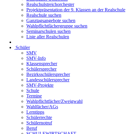
Realschulstreichorchester
Projektpräsentation der 9. Klassen an der Realschule
Realschule suchen
Ganztagsangebote suchen
Wahlpflichtfächergruppe suchen
Seminarschulen suchen
Liste aller Realschulen
Schüler
SMV
SMV-Info
Klassensprecher
Schülersprecher
Bezirksschülersprecher
Landesschülersprecher
SMV-Projekte
Schule
Termine
Wahlpflichtfächer/Zweigwahl
Wahlfächer/AGs
Lerntipps
Schülerrechte
Schülernotruf
Beruf
SCHULEWIRTSCHAFT