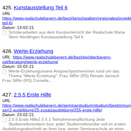
425.
Kunstausstellung Teil 6
URL:
https://www.realschulebayern.de/bezirke/schwaben/regionales/projekt
teil-6/
Datum:
13-02-21
Schülerarbeiten aus dem Kunstunterricht der Realschule Maria
Stern Nördlingen Kunstausstellung Teil 6
426.
Werte-Erziehung
URL:
https://www.realschulebayern.de/bezirke/oberbayern-
ost/beratung/werte-erziehung/
Datum:
15-02-21
Werte-Erziehungunsere Ansprechpartnerinnen rund um das
Thema "Werte-Erziehung": Frau StRin (RS) Renate Jarosch
Frau StRin (RS) Cornelia…
427.
2.5.5 Erste Hilfe
URL:
https://www.realschulebayern.de/seminarstudium/studium/bestimmu
asr/2-ausbildung/25-zusatzausbildung/255-erste-hilfe/
Datum:
23-02-21
2.5.5 Erste Hilfe2.5.5.1 Teilnahmeverpflichtung Jede
Studienreferendarin bzw. jeder Studienreferendar soll im ersten
Ausbildungsabschnitt an ihrer bzw. seiner Seminarschule an einer…