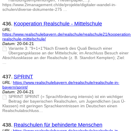
Handlungsempfehlungen, Thesenpapier,…):
https://www.2imanagement.ch/de/projekte/digitaler-wandel-in-
schulen/diverse-dokumente-275 …
436.
Kooperation Realschule - Mittelschule
URL:
https://www.realschulebayern.de/realschule/realschule21/kooperation
realschule-mittelschule/
Datum:
20-04-21
Variante 3: "9+1+1"Nach Erwerb des Quali Besuch einer
Übergangsklasse an der Mittelschule; im Anschluss Besuch einer
Abschlussklasse an der Realschule (z. B. Standort Kempten); Ziel:
…
437.
SPRINT
URL:
https://www.realschulebayern.de/realschule/realschule-in-
bayern/sprint/
Datum:
20-04-21
SPRINT SPRINT (= Sprachförderung intensiv) ist ein wichtiger
Beitrag der bayerischen Realschulen, um Jugendlichen (aus Ü-
Klassen) mit geringen Sprachkenntnissen im Deutschen einen
Realschulabschluss…
438.
Realschulen für behinderte Menschen
URL:
https://www.realschulebayern.de/realschule/realschule-in-