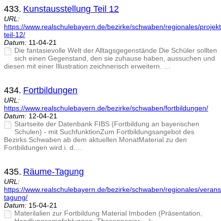
433.
Kunstausstellung Teil 12
URL:
https://www.realschulebayern.de/bezirke/schwaben/regionales/projekt
teil-12/
Datum:
11-04-21
Die fantasievolle Welt der Alltagsgegenstände Die Schüler sollten
sich einen Gegenstand, den sie zuhause haben, aussuchen und
diesen mit einer Illustration zeichnerisch erweitern. …
434.
Fortbildungen
URL:
https://www.realschulebayern.de/bezirke/schwaben/fortbildungen/
Datum:
12-04-21
Startseite der Datenbank FIBS (Fortbildung an bayerischen
Schulen) - mit SuchfunktionZum Fortbildungsangebot des
Bezirks Schwaben ab dem aktuellen MonatMaterial zu den
Fortbildungen wird i. d.…
435.
Räume-Tagung
URL:
https://www.realschulebayern.de/bezirke/schwaben/regionales/veran
tagung/
Datum:
15-04-21
Materilalien zur Fortbildung Material Imboden (Präsentation,